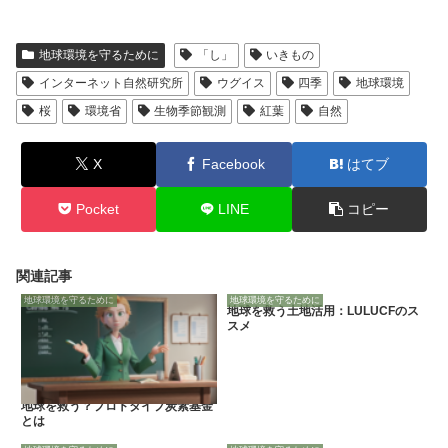
地球環境を守るために
「し」
いきもの
インターネット自然研究所
ウグイス
四季
地球環境
桜
環境省
生物季節観測
紅葉
自然
X
Facebook
はてブ
Pocket
LINE
コピー
関連記事
地球環境を守るために
地球環境を守るために
地球を救う土地活用：LULUCFのス
スメ
地球を救う？プロトタイプ炭素基金
とは