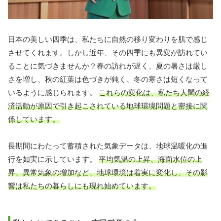
日本の美しい四季は、私たちに自然の移り変わりを肌で感じ
させてくれます。しかし近年、その四季にも異変が訪れてい
ることに気づきませんか？春の訪れが遅く、夏の暑さは厳し
さを増し、秋の紅葉は色づきが鈍く、冬の寒さは短くなって
いるように感じられます。
これらの変化は、私たち人間の経
済活動が原因で引き起こされている地球環境問題と密接に関
係しています。
長期間にわたって蓄積された気象データは、地球温暖化の進
行を如実に示しています。
平均気温の上昇、海面水位の上
昇、異常気象の増加など、地球環境は着実に変化し、その影
響は私たちの暮らしにも現れ始めています。