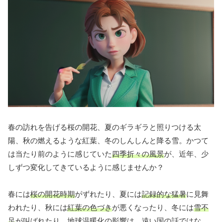
春の訪れを告げる桜の開花、夏のギラギラと照りつける太
陽、秋の燃えるような紅葉、冬のしんしんと降る雪。かつて
は当たり前のように感じていた
四季折々の風景
が、近年、少
しずつ変化してきているように感じませんか？
春には
桜の開花時期
がずれたり、夏には
記録的な猛暑
に見舞
われたり、秋には
紅葉の色づき
が悪くなったり、冬には
雪不
足
が叫ばれたり。地球温暖化の影響は、遠い国の話ではな