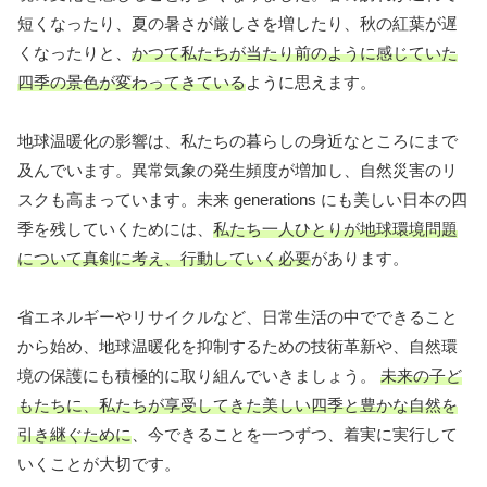
短くなったり、夏の暑さが厳しさを増したり、秋の紅葉が遅
くなったりと、
かつて私たちが当たり前のように感じていた
四季の景色が変わってきている
ように思えます。
地球温暖化の影響は、私たちの暮らしの身近なところにまで
及んでいます。異常気象の発生頻度が増加し、自然災害のリ
スクも高まっています。未来 generations にも美しい日本の四
季を残していくためには、
私たち一人ひとりが地球環境問題
について真剣に考え、行動していく必要
があります。
省エネルギーやリサイクルなど、日常生活の中でできること
から始め、地球温暖化を抑制するための技術革新や、自然環
境の保護にも積極的に取り組んでいきましょう。
未来の子ど
もたちに、私たちが享受してきた美しい四季と豊かな自然を
引き継ぐために
、今できることを一つずつ、着実に実行して
いくことが大切です。