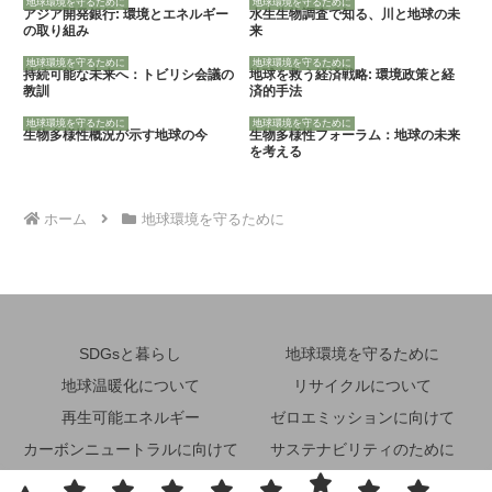
地球環境を守るために
地球環境を守るために
アジア開発銀行: 環境とエネルギー
水生生物調査で知る、川と地球の未
の取り組み
来
地球環境を守るために
地球環境を守るために
持続可能な未来へ：トビリシ会議の
地球を救う経済戦略: 環境政策と経
教訓
済的手法
地球環境を守るために
地球環境を守るために
生物多様性概況が示す地球の今
生物多様性フォーラム：地球の未来
を考える
ホーム
地球環境を守るために
SDGsと暮らし
地球環境を守るために
地球温暖化について
リサイクルについて
再生可能エネルギー
ゼロエミッションに向けて
カーボンニュートラルに向けて
サステナビリティのために
省エネルギーのために
その他