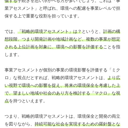
価する
手続きを思い浮かべる方が多いでしょう。これは「事
業アセスメント」と呼ばれ、環境への配慮を事業レベルで担
保する上で重要な役割を担っています。
では、
「戦略的環境アセスメント」は？
というと、
計画の構
想段階、つまり開発計画や地域計画など、複数の事業が想定
される上位計画を対象に、環境への影響を評価する
ことを指
します。
事業アセスメントが個別の事業の環境影響を評価する「ミク
ロ」な視点だとすれば、戦略的環境アセスメントは、
より広
い視野で環境への影響を捉え、将来の環境保全を考慮した上
で、望ましい地域や社会のあり方を検討する「マクロ」な視
点
を持つといえます。
つまり、戦略的環境アセスメントは、環境保全と開発の両立
を図りながら、
持続可能な社会を実現するための羅針盤とな