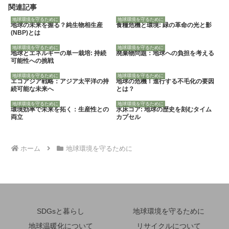
関連記事
地球環境を守るために
地球環境を守るために
地球の未来を握る？純生物相生産
食糧危機と環境: 緑の革命の光と影
(NBP)とは
地球環境を守るために
地球環境を守るために
地球とエネルギーの単一栽培: 持続
廃棄物問題：地球への負担を考える
可能性への挑戦
地球環境を守るために
地球環境を守るために
エコアジア戦略：アジア太平洋の持
地球の危機！進行する不毛化の要因
続可能な未来へ
とは？
地球環境を守るために
地球環境を守るために
環境効率で未来を拓く：生産性との
氷床コア: 地球の歴史を刻むタイム
両立
カプセル
ホーム
地球環境を守るために
SDGsと暮らし
地球環境を守るために
地球温暖化について
リサイクルについて