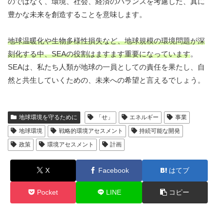
のではなく、環境、社会、経済のバランスを考慮した、真に
豊かな未来を創造することを意味します。
地球温暖化や生物多様性損失など、地球規模の環境問題が深
刻化する中、SEAの役割はますます重要になっています
。
SEAは、私たち人類が地球の一員としての責任を果たし、自
然と共生していくための、未来への希望と言えるでしょう。
地球環境を守るために
「せ」
エネルギー
事業
地球環境
戦略的環境アセスメント
持続可能な開発
政策
環境アセスメント
計画
X
Facebook
はてブ
Pocket
LINE
コピー