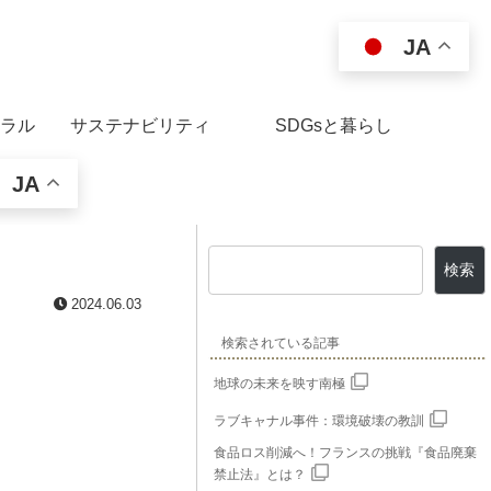
JA
ラル
サステナビリティ
SDGsと暮らし
JA
検索
2024.06.03
検索されている記事
地球の未来を映す南極
ラブキャナル事件：環境破壊の教訓
食品ロス削減へ！フランスの挑戦『食品廃棄
禁止法』とは？