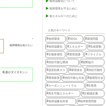
地球温暖化について
地球環境を守るために
省エネルギーのために
人気のキーワード
地球環境
SDGs
環境問題
地球環境を知りたい
地球温暖化
エネルギー
気候変動
生物多様性
環境保護
リサイクル
持続可能な開発
国際協力
温室効果ガス
環境保全
持続可能性
、私達がダイオキシン
環境政策
持続可能な社会
循環型社会
カーボンニュートラル
生態系
再生可能エネルギー
京都議定書
地球温暖化対策
地球環境問題