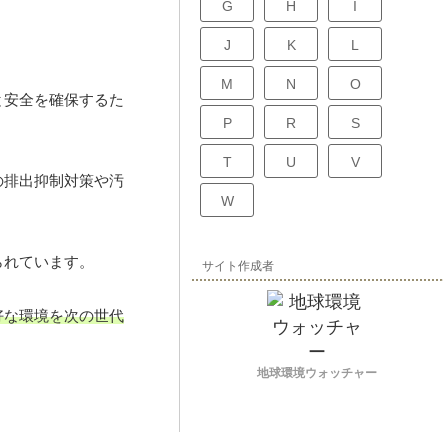
G
H
I
J
K
L
M
N
O
と安全を確保するた
P
R
S
T
U
V
の排出抑制対策や汚
W
られています。
サイト作成者
好な環境を次の世代
地球環境ウォッチャー