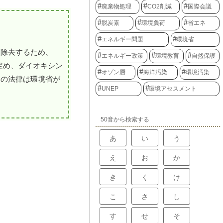
廃棄物処理
CO2削減
国際会議
脱炭素
環境負荷
省エネ
エネルギー問題
環境省
、除去するため、
エネルギー政策
環境教育
自然保護
定め、ダイオキシン
オゾン層
海洋汚染
環境汚染
この法律は環境省が
UNEP
環境アセスメント
50音から検索する
あ
い
う
え
お
か
き
く
け
こ
さ
し
す
せ
そ