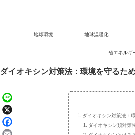
地球環境
地球温暖化
省エネルギ
ダイオキシン対策法：環境を守るた
L
ダイオキシン対策法：
i
X
ダイオキシン類対策
n
F
ダイオキシンとは？