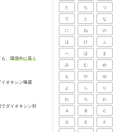
た
ち
つ
て
と
な
に
ね
の
は
ひ
ふ
へ
ほ
ま
ても、
環境中に長く
み
む
め
も
や
ゆ
ダイオキシン曝露
よ
ら
り
れ
ろ
わ
国でダイオキシン対
A
B
C
D
E
F