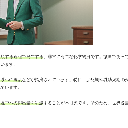
燃焼する過程で発生する
、非常に有害な化学物質です。微量であっ
ています。
ン系への撹乱
などが指摘されています。特に、胎児期や乳幼児期の
れています。
環境中への排出量を削減
することが不可欠です。そのため、世界各