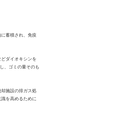
内に蓄積され、免疫
などダイオキシンを
実践し、ゴミの量そのも
焼却施設の排ガス処
意識を高めるために