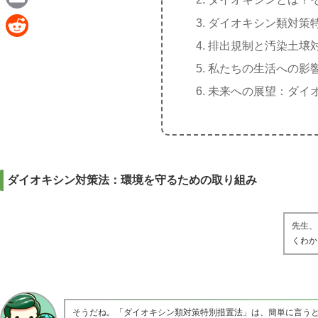
e
a
E
ダイオキシン類対策
c
m
排出規制と汚染土壌
R
e
a
私たちの生活への影
e
b
i
未来への展望：ダイ
d
o
l
d
o
i
k
t
ダイオキシン対策法：環境を守るための取り組み
先生、
くわか
そうだね。「ダイオキシン類対策特別措置法」は、簡単に言う