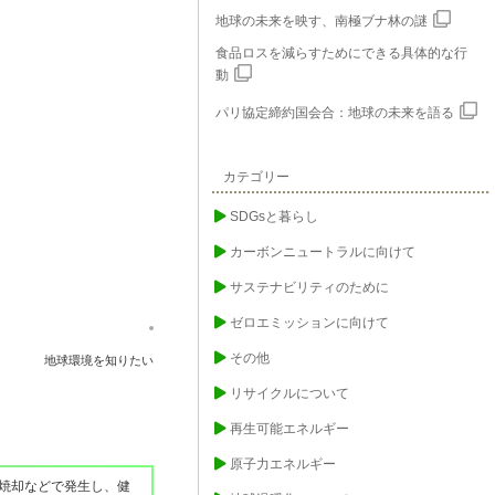
地球の未来を映す、南極ブナ林の謎
食品ロスを減らすためにできる具体的な行
動
パリ協定締約国会合：地球の未来を語る
カテゴリー
SDGsと暮らし
カーボンニュートラルに向けて
サステナビリティのために
ゼロエミッションに向けて
その他
地球環境を知りたい
リサイクルについて
再生可能エネルギー
原子力エネルギー
焼却などで発生し、健