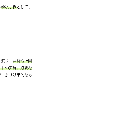
の
橋渡し役
として、
に渡り、
開発途上国
クトの実施に必要な
で、より効果的なも