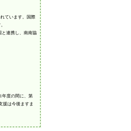
されています。国際
す。
国と連携し、南南協
01年度の間に、第
支援は今後ますま