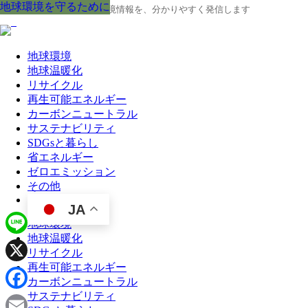
地球環境を守るために
地球環境を守るために
地球環境を守るために
地球環境を守るために
地球環境を守るために
地球環境を守るために
地球環境を守るために
地球環境を守るために
地球環境を守るために
地球の今と未来に役立つ環境情報を、分かりやすく発信します
地球環境
地球温暖化
リサイクル
再生可能エネルギー
カーボンニュートラル
サステナビリティ
SDGsと暮らし
省エネルギー
ゼロエミッション
その他
JA
地球環境
地球温暖化
Line
リサイクル
再生可能エネルギー
X
カーボンニュートラル
サステナビリティ
Facebook