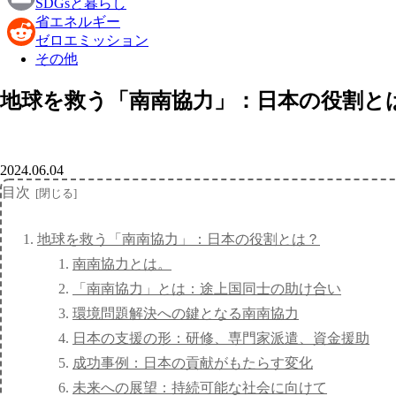
SDGsと暮らし
省エネルギー
Email
ゼロエミッション
その他
Reddit
地球を救う「南南協力」：日本の役割と
2024.06.04
目次
地球を救う「南南協力」：日本の役割とは？
南南協力とは。
「南南協力」とは：途上国同士の助け合い
環境問題解決への鍵となる南南協力
日本の支援の形：研修、専門家派遣、資金援助
成功事例：日本の貢献がもたらす変化
未来への展望：持続可能な社会に向けて