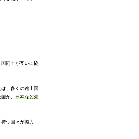
上国同士が互いに協
入
は、多くの途上国
上国が、
日本など先
を持つ国々が協力