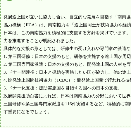
発展途上国が互いに協力し合い、自立的な発展を目指す「南南協
協力機構（JICA）は、南南協力を「途上国同士が技術協力や
日本は、この南南協力を積極的に支援する方針を掲げています。2
力を推進することが明記されました。
具体的な支援の形としては、研修生の受け入れや専門家の派遣な
1. 第三国研修：日本の支援のもと、研修を実施する途上国が周
2. 第三国専門家派遣：日本の支援のもと、開発途上国の人材を
3. ドナー間連携：日本と援助を実施したい国が協力し、他の途
4. 開発途上国間技術協力（TCDC）：開発途上国間で行われる
5. ドナー化支援：援助実施国を目指する国への日本の支援。
政府開発援助白書によれば、日本は南南協力の分野において世界をリ
三国研修や第三国専門家派遣を116件実施するなど、積極的に
す重要になるでしょう。