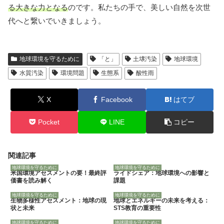
る大きな力となる
のです。私たちの手で、美しい自然を次世
代へと繋いでいきましょう。
地球環境を守るために
「と」
土壌汚染
地球環境
水質汚染
環境問題
生態系
酸性雨
X
Facebook
はてブ
Pocket
LINE
コピー
関連記事
地球環境を守るために
地球環境を守るために
米国環境アセスメントの要！最終評
ライドシェア：地球環境への影響と
価書を読み解く
課題
地球環境を守るために
地球環境を守るために
生物多様性アセスメント：地球の現
地球とエネルギーの未来を考える：
状と未来
STS教育の重要性
地球環境を守るために
地球環境を守るために