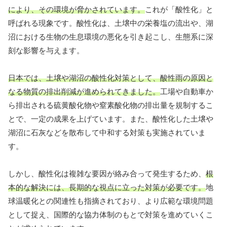
により、その環境が脅かされています。
これが「酸性化」と
呼ばれる現象です。酸性化は、土壌中の栄養塩の流出や、湖
沼における生物の生息環境の悪化を引き起こし、生態系に深
刻な影響を与えます。
日本では、土壌や湖沼の酸性化対策として、酸性雨の原因と
なる物質の排出削減が進められてきました。
工場や自動車か
ら排出される硫黄酸化物や窒素酸化物の排出量を規制するこ
とで、一定の成果を上げています。また、酸性化した土壌や
湖沼に石灰などを散布して中和する対策も実施されていま
す。
しかし、酸性化は複雑な要因が絡み合って発生するため、
根
本的な解決には、長期的な視点に立った対策が必要です。
地
球温暖化との関連性も指摘されており、より広範な環境問題
として捉え、国際的な協力体制のもとで対策を進めていくこ