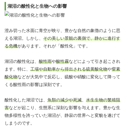
湖沼の酸性化と生物への影響
澄み切った水面に青空が映り、豊かな自然の象徴のように思
える湖沼。しかし、
その美しい景観の裏側で、静かに進行す
る危機
があります。それが「酸性化」です。
湖沼の酸性化は、
酸性雨
や
酸性霧
などによって引き起こされ
ます。特に、
工場や自動車から排出される
硫黄酸化物
や
窒素
酸化物
などが大気中で反応し、硫酸や硝酸に変化して降って
くる酸性雨の影響は深刻です。
酸性化した湖沼では、
魚類の減少や死滅
、
水生生物の繁殖阻
害
などが起こり、生態系に深刻な影響を与えます。豊かな生
物多様性を誇っていた湖沼が、静寂の世界へと変貌を遂げて
しまうのです。