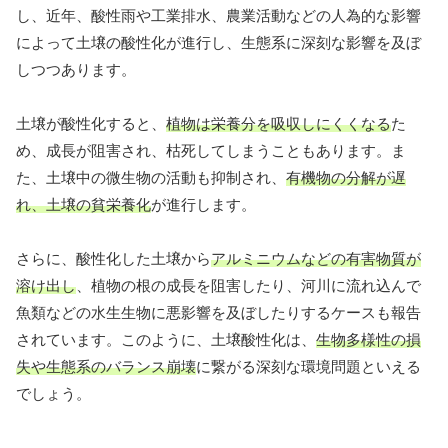
し、近年、酸性雨や工業排水、農業活動などの人為的な影響
によって土壌の酸性化が進行し、生態系に深刻な影響を及ぼ
しつつあります。
土壌が酸性化すると、
植物は栄養分を吸収しにくくなる
た
め、成長が阻害され、枯死してしまうこともあります。ま
た、土壌中の微生物の活動も抑制され、
有機物の分解が遅
れ、土壌の貧栄養化
が進行します。
さらに、酸性化した土壌から
アルミニウムなどの有害物質が
溶け出し
、植物の根の成長を阻害したり、河川に流れ込んで
魚類などの水生生物に悪影響を及ぼしたりするケースも報告
されています。このように、土壌酸性化は、
生物多様性の損
失や生態系のバランス崩壊
に繋がる深刻な環境問題といえる
でしょう。