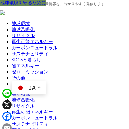
地球環境を守るために
地球環境を守るために
地球環境を守るために
地球環境を守るために
地球環境を守るために
地球環境を守るために
地球環境を守るために
地球環境を守るために
地球環境を守るために
地球の今と未来に役立つ環境情報を、分かりやすく発信します
地球環境
地球温暖化
リサイクル
再生可能エネルギー
カーボンニュートラル
サステナビリティ
SDGsと暮らし
省エネルギー
ゼロエミッション
その他
JA
地球環境
地球温暖化
Line
リサイクル
再生可能エネルギー
X
カーボンニュートラル
サステナビリティ
Facebook