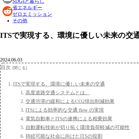
SDGsと暮らし
省エネルギー
Email
ゼロエミッション
その他
Reddit
ITSで実現する、環境に優しい未来の交
2024.06.03
目次
ITSで実現する、環境に優しい未来の交通
高度道路交通システムとは。
交通渋滞の緩和によるCO2排出削減効果
ITSによる効率的な交通 flow の実現
電気自動車とITSの連携による相乗効果
自動運転技術が切り拓く環境負荷軽減の可能性
持続可能な社会に向けたITSの役割