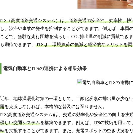
ITS（高度道路交通システム）は、道路交通の安全性、効率性、
し、渋滞や事故の発生を抑制することができます。例えば、車両
ことで、無駄な走行距離を減らし、CO2排出量の削減に貢献でき
も期待できます。
ITSは、環境負荷の低減と経済的なメリットを
電気自動車とITSの連携による相乗効果
近年、地球温暖化対策の一環として、二酸化炭素の排出量が少ない
題
を克服しなければ、本格的な普及には至りません。
ITS(高度道路交通システム)は、交通の効率化や安全性の向上を実
優しい交通システム
を構築できます。例えば、ITSの技術を用い
転
を支援することができます。また、充電スポットの空き状況を