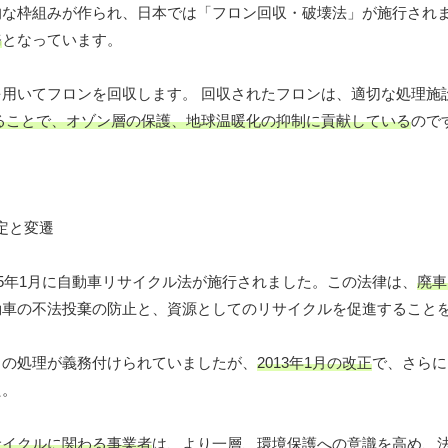
的な枠組みが作られ、日本では「フロン回収・破壊法」が施行され
務
となっています。
用いてフロンを回収します。 回収されたフロンは、適切な処理施
ることで、オゾン層の保護、地球温暖化の抑制に貢献している
ので
05年1月に自動車リサイクル法が施行されました。この法律は、
廃車
動車の不法投棄の防止と、資源としてのリサイクルを促進すること
トの処理が義務付けられていましたが、
2013年1月の改正
で、さらに
た。
サイクルに関わる事業者
は、より一層、環境保護への意識を高め、