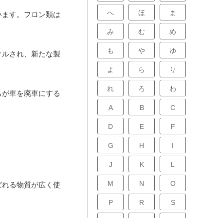
へ
ほ
ま
います。フロン類は
み
む
め
も
や
ゆ
クルされ、新たな製
よ
ら
り
れ
ろ
わ
ちが車を廃車にする
A
B
C
D
E
F
G
H
I
J
K
L
M
N
O
ばれる物質が広く使
P
R
S