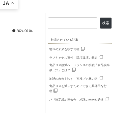
JA
検索
2024.06.04
検索されている記事
地球の未来を映す南極
ラブキャナル事件：環境破壊の教訓
食品ロス削減へ！フランスの挑戦『食品廃棄
禁止法』とは？
地球の未来を映す、南極ブナ林の謎
食品ロスを減らすためにできる具体的な行
動
パリ協定締約国会合：地球の未来を語る