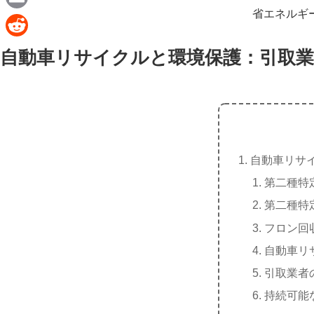
e
a
省エネルギ
E
c
m
R
自動車リサイクルと環境保護：引取業
e
a
e
b
i
d
o
l
d
o
i
k
t
自動車リサ
第二種特
第二種特
フロン回
自動車リ
引取業者
持続可能