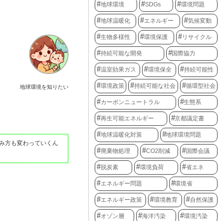
地球環境
SDGs
環境問題
地球温暖化
エネルギー
気候変動
生物多様性
環境保護
リサイクル
持続可能な開発
国際協力
温室効果ガス
環境保全
持続可能性
環境政策
持続可能な社会
循環型社会
地球環境を知りたい
カーボンニュートラル
生態系
再生可能エネルギー
京都議定書
地球温暖化対策
地球環境問題
み方も変わっていくん
廃棄物処理
CO2削減
国際会議
脱炭素
環境負荷
省エネ
エネルギー問題
環境省
エネルギー政策
環境教育
自然保護
オゾン層
海洋汚染
環境汚染