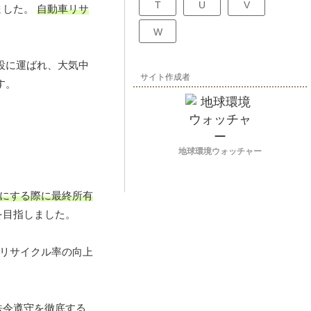
T
U
V
ました。
自動車リサ
W
設に運ばれ、大気中
サイト作成者
す。
地球環境ウォッチャー
にする際に最終所有
を目指しました。
リサイクル率の向上
法令遵守を徹底する