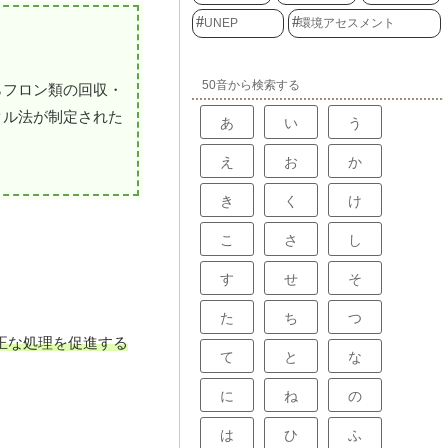
UNEP
環境アセスメント
50音から検索する
らフロン類の回収・
クル法が制定された
あ
い
う
え
お
か
き
く
け
こ
さ
し
す
せ
そ
た
ち
つ
正な処理を促進する
て
と
な
に
ね
の
は
ひ
ふ