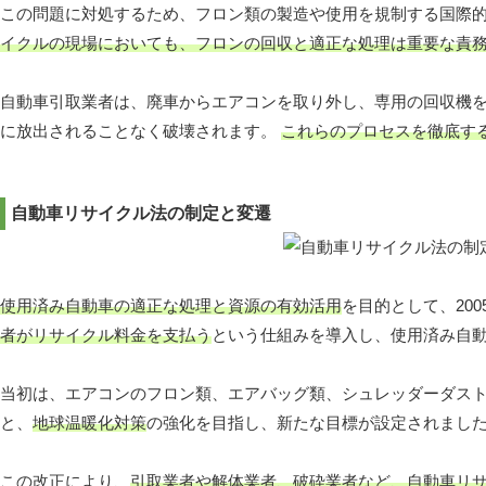
この問題に対処するため、フロン類の製造や使用を規制する国際
イクルの現場においても、フロンの回収と適正な処理は重要な責
自動車引取業者は、廃車からエアコンを取り外し、専用の回収機を
に放出されることなく破壊されます。
これらのプロセスを徹底す
自動車リサイクル法の制定と変遷
使用済み自動車の適正な処理と資源の有効活用
を目的として、20
者がリサイクル料金を支払う
という仕組みを導入し、使用済み自
当初は、エアコンのフロン類、エアバッグ類、シュレッダーダス
と、
地球温暖化対策
の強化を目指し、新たな目標が設定されまし
この改正により、
引取業者や解体業者、破砕業者など、自動車リ