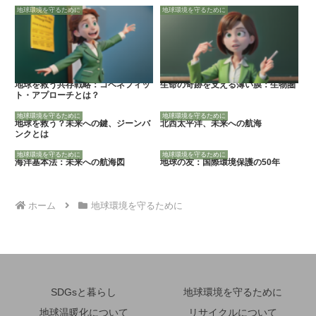
地球環境を守るために
地球環境を守るために
地球を救う共存戦略：コベネフィッ
生命の奇跡を支える薄い膜：生物圏
ト・アプローチとは？
地球環境を守るために
地球環境を守るために
地球を救う？未来への鍵、ジーンバ
北西太平洋、未来への航海
ンクとは
地球環境を守るために
地球環境を守るために
海洋基本法：未来への航海図
地球の友：国際環境保護の50年
ホーム
地球環境を守るために
SDGsと暮らし
地球環境を守るために
地球温暖化について
リサイクルについて