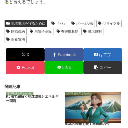
る
と言えるでしょう。
地球環境を守るために
「パ」
バーゼル法
リサイクル
国際条約
廃電子基板
有害廃棄物
環境規制
鉛蓄電池
X
Facebook
はてブ
Pocket
LINE
コピー
関連記事
地球環境を守るために
地球環境を守るために
KJ法で紐解く地球環境とエネルギ
ー問題
地球の未来を映す南極圏の今