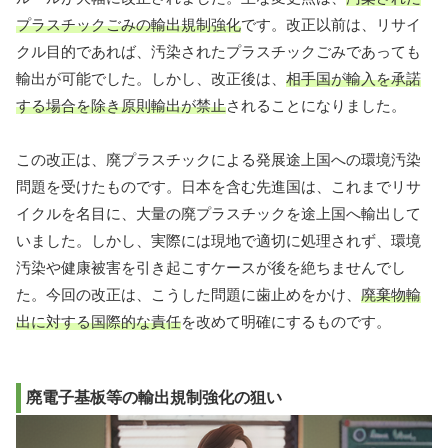
プラスチックごみの輸出規制強化
です。改正以前は、リサイ
クル目的であれば、汚染されたプラスチックごみであっても
輸出が可能でした。しかし、改正後は、
相手国が輸入を承諾
する場合を除き原則輸出が禁止
されることになりました。
この改正は、廃プラスチックによる発展途上国への環境汚染
問題を受けたものです。日本を含む先進国は、これまでリサ
イクルを名目に、大量の廃プラスチックを途上国へ輸出して
いました。しかし、実際には現地で適切に処理されず、環境
汚染や健康被害を引き起こすケースが後を絶ちませんでし
た。今回の改正は、こうした問題に歯止めをかけ、
廃棄物輸
出に対する国際的な責任
を改めて明確にするものです。
廃電子基板等の輸出規制強化の狙い