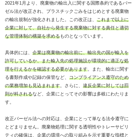
2021年1月より、廃棄物の輸出入に関する国際条約であるバー
ゼル法が改正され、プラスチックごみをはじめとする廃棄物
の輸出規制が強化されました。この改正は、
これまで以上に
企業に対して、自社から発生する廃棄物に対する責任と適切
な管理体制の構築を求める
ものとなっています。
具体的には、
企業は廃棄物の輸出前に、輸出先の国が輸入を
許可しているか、また輸入先の処理施設が環境的に適正な処
理を行えるかを確認する必要があります
。また、輸出に関す
る書類作成や記録の保管など、
コンプライアンス遵守のため
の業務増加も見込まれます
。さらに、
違反企業に対しては罰
則が科される
など、企業にとってその影響は多岐にわたりま
す。
改正バーゼル法への対応は、企業にとって単なる法令遵守に
とどまりません。廃棄物処理に関する透明性やトレーサビリ
ティの確保は、企業の環境への取り組みを示す重要な指標と