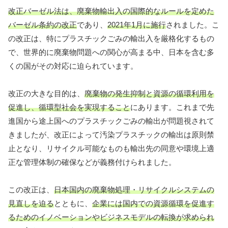
改正バーゼル法は、廃棄物輸出入の国際的なルールを定めた
バーゼル条約の改正
であり、
2021年1月に施行
されました。こ
の改正は、特にプラスチックごみの輸出入を厳格化するもの
で、世界的に廃棄物問題への関心が高まる中、日本を含む多
くの国がその対応に迫られています。
改正の大きな目的は、
廃棄物の発生抑制と資源の循環利用を
促進し、循環型社会を実現すること
にあります。これまで先
進国から途上国へのプラスチックごみの輸出が問題視されて
きましたが、改正によって汚染プラスチックの輸出は原則禁
止となり、リサイクル可能なものも輸出先の同意や環境上適
正な管理体制の確保などが義務付けられました。
この改正は、
日本国内の廃棄物処理・リサイクルシステムの
見直しを迫る
とともに、
企業には国内での資源循環を促進す
るためのイノベーションやビジネスモデルの転換が求められ