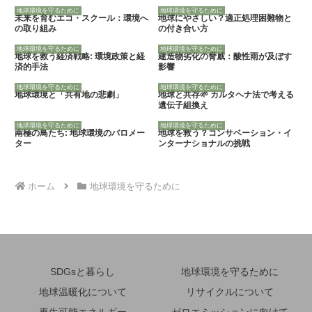
地球環境を守るために
地球環境を守るために
未来を育むエコ・スクール：環境へ
地球にやさしい？適正処理困難物と
の取り組み
の付き合い方
地球環境を守るために
地球環境を守るために
地球を救う経済戦略: 環境政策と経
建造物劣化の脅威：酸性雨が及ぼす
済的手法
影響
地球環境を守るために
地球環境を守るために
地球環境と「共有地の悲劇」
地球と共存🌱 カルタヘナ法で考える
遺伝子組換え
地球環境を守るために
地球環境を守るために
南極の鳥たち: 地球環境のバロメー
地球を救う？コンサベーション・イ
ター
ンターナショナルの挑戦
ホーム
地球環境を守るために
SDGsと暮らし
地球環境を守るために
地球温暖化について
リサイクルについて
再生可能エネルギー
ゼロエミッションに向けて