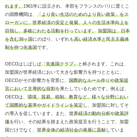
れます。
1961年に設立され、本部をフランスのパリに置くこ
の国際機関は、
「より良い生活のためのより良い政策」をス
ローガンに、世界経済の安定と発展、人々の生活水準向上を
目指し、多岐にわたる活動を行っています。
加盟国は、日本
を含む38ヶ国
にのぼり、いずれも
高い経済水準と民主主義体
制を持つ先進国
です。
OECDはしばしば
「先進国クラブ」
と称されます。これは、
加盟国が世界経済において大きな影響力を持つとともに、
OECDがその影響力を背景に、
国際的なルール作りや政策提
言において主導的な役割
を果たしているためです。例えば、
OECDは、
環境、貿易、税制、教育など、様々な分野におい
て国際的な基準やガイドラインを策定
し、加盟国に対してそ
の導入を促しています。また、
世界経済の動向分析や政策評
価
を行い、その結果を踏まえた政策提言を行うことで、加盟
国だけでなく、
世界全体の経済社会の発展に貢献
していま