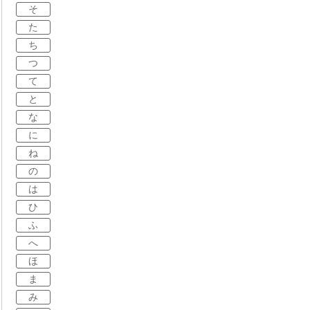
そ
た
ち
つ
て
と
な
に
ね
の
は
ひ
ふ
へ
ほ
ま
み