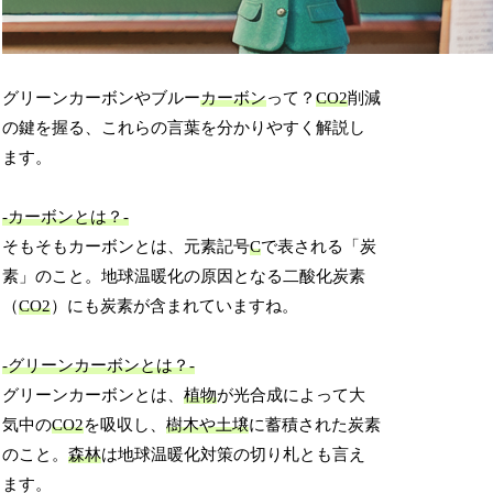
グリーンカーボンやブルー
カーボン
って？
CO2
削減
の鍵を握る、これらの言葉を分かりやすく解説し
ます。
-カーボンとは？-
そもそもカーボンとは、元素記号
C
で表される「炭
素」のこと。地球温暖化の原因となる二酸化炭素
（
CO2
）にも炭素が含まれていますね。
-グリーンカーボンとは？-
グリーンカーボンとは、
植物
が光合成によって大
気中の
CO2
を吸収し、
樹木や土壌
に蓄積された炭素
のこと。
森林
は地球温暖化対策の切り札とも言え
ます。