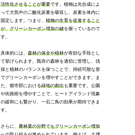
活性化させることが重要
です。植物は光合成によ
って大気中の二酸化炭素を吸収し、炭素を体内に
固定します。つまり、
植物の生育を促進すること
が、グリーンカーボン増加の鍵
を握っているので
す。
具体的には、
森林の保全や植林
が有効な手段とし
て挙げられます。既存の森林を適切に管理し、伐
採と植林のバランスを保つことで、持続可能な形
でグリーンカーボンを増やすことができます。ま
た、都市部における
緑地の創出
も重要です。公園
や街路樹を増やすことで、ヒートアイランド現象
の緩和にも繋がり、一石二鳥の効果が期待できま
す。
さらに、
農林業の分野でもグリーンカーボン増加
への取り組み
が進められています。例えば、土壌