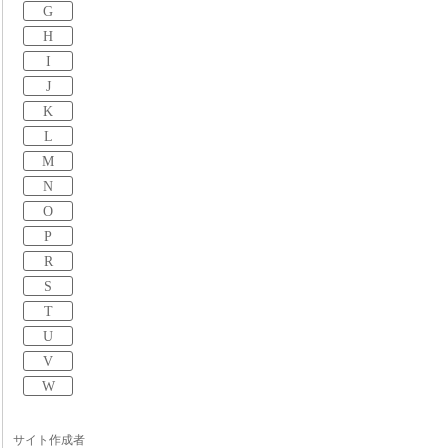
G
H
I
J
K
L
M
N
O
P
R
S
T
U
V
W
サイト作成者