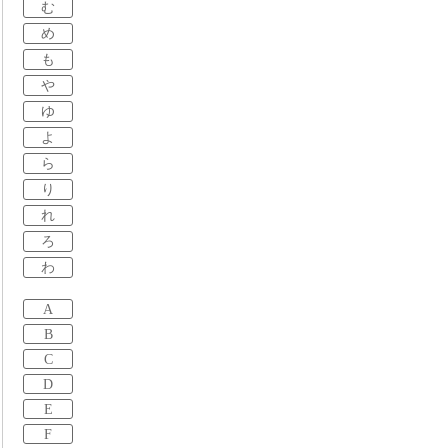
む
め
も
や
ゆ
よ
ら
り
れ
ろ
わ
A
B
C
D
E
F