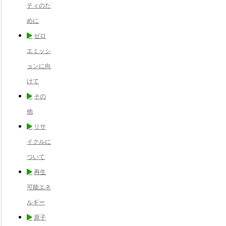
ティのた
めに
ゼロ
エミッシ
ョンに向
けて
その
他
リサ
イクルに
ついて
再生
可能エネ
ルギー
原子