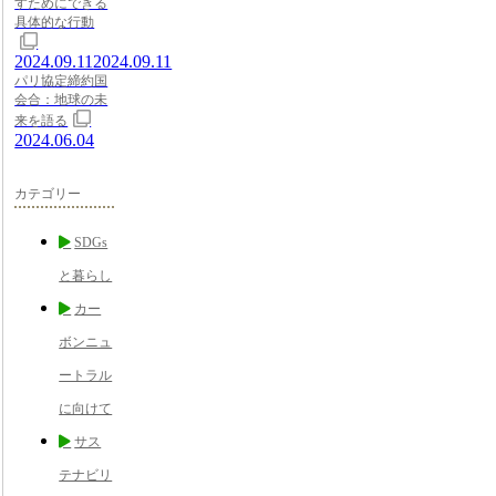
すためにできる
具体的な行動
2024.09.11
2024.09.11
パリ協定締約国
会合：地球の未
来を語る
2024.06.04
カテゴリー
SDGs
と暮らし
カー
ボンニュ
ートラル
に向けて
サス
テナビリ