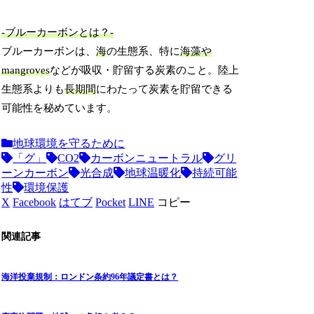
-ブルーカーボンとは？-
ブルーカーボンは、
海
の生態系、特に
海藻や
mangroves
などが吸収・貯留する炭素のこと。陸上
生態系よりも
長期間
にわたって炭素を貯留できる
可能性を秘めています。
地球環境を守るために
「グ」
CO2
カーボンニュートラル
グリ
ーンカーボン
光合成
地球温暖化
持続可能
性
環境保護
X
Facebook
はてブ
Pocket
LINE
コピー
関連記事
海洋投棄規制：ロンドン条約96年議定書とは？