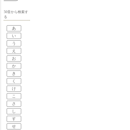
50音から検索す
る
あ
い
う
え
お
か
き
く
け
こ
さ
し
す
せ