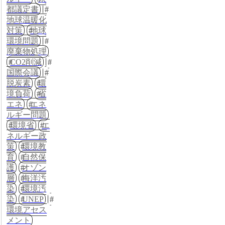
都議定書
地球温暖化
対策
地球
環境問題
廃棄物処理
CO2削減
国際会議
脱炭素
環
境負荷
省
エネ
エネ
ルギー問題
環境省
エ
ネルギー政
策
環境教
育
自然保
護
オゾン
層
海洋汚
染
環境汚
染
UNEP
環境アセス
メント