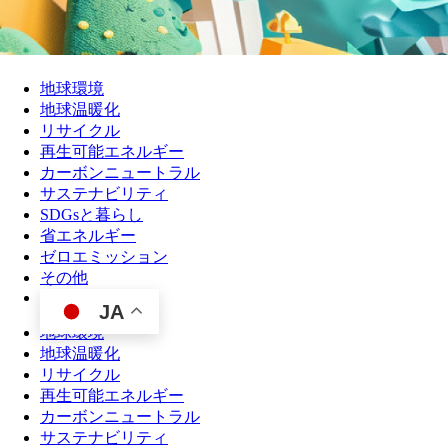
地球環境
地球温暖化
リサイクル
再生可能エネルギー
カーボンニュートラル
サステナビリティ
SDGsと暮らし
省エネルギー
ゼロエミッション
その他
JA
地球環境
地球温暖化
リサイクル
再生可能エネルギー
カーボンニュートラル
サステナビリティ