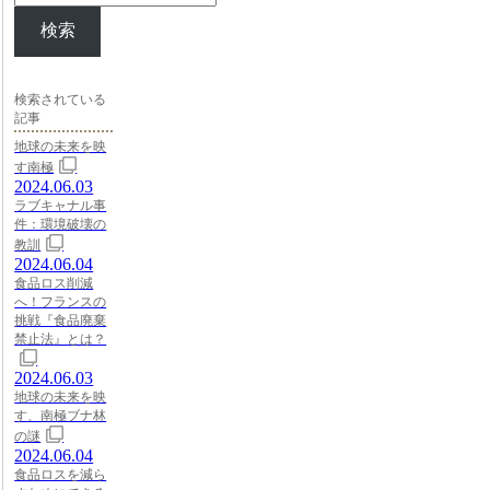
検索
検索されている
記事
地球の未来を映
す南極
2024.06.03
ラブキャナル事
件：環境破壊の
教訓
2024.06.04
食品ロス削減
へ！フランスの
挑戦『食品廃棄
禁止法』とは？
2024.06.03
地球の未来を映
す、南極ブナ林
の謎
2024.06.04
食品ロスを減ら