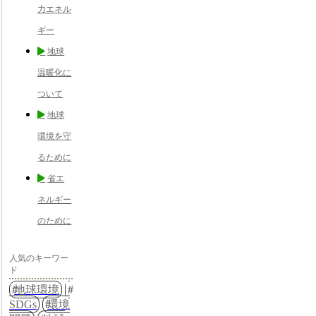
力エネル
ギー
地球
温暖化に
ついて
地球
環境を守
るために
省エ
ネルギー
のために
人気のキーワー
ド
地球環境
SDGs
環境