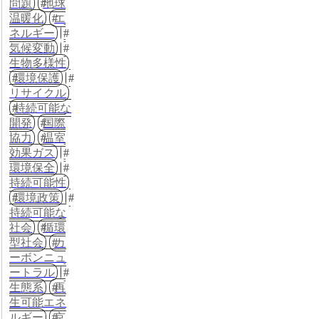
問題
地球
温暖化
エ
ネルギー
気候変動
生物多様性
環境保護
リサイクル
持続可能な
開発
国際
協力
温室
効果ガス
環境保全
持続可能性
環境政策
持続可能な
社会
循環
型社会
カ
ーボンニュ
ートラル
生態系
再
生可能エネ
ルギー
京