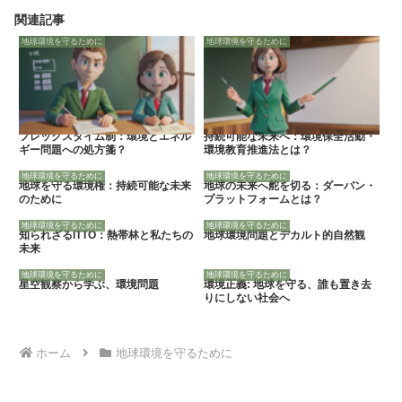
関連記事
地球環境を守るために
地球環境を守るために
フレックスタイム制：環境とエネル
持続可能な未来へ：環境保全活動・
ギー問題への処方箋？
環境教育推進法とは？
地球環境を守るために
地球環境を守るために
地球を守る環境権：持続可能な未来
地球の未来へ舵を切る：ダーバン・
のために
プラットフォームとは？
地球環境を守るために
地球環境を守るために
知られざるITTO：熱帯林と私たちの
地球環境問題とデカルト的自然観
未来
地球環境を守るために
地球環境を守るために
星空観察から学ぶ、環境問題
環境正義: 地球を守る、誰も置き去
りにしない社会へ
ホーム
地球環境を守るために