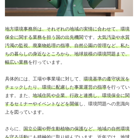
地方環境事務所は、それぞれの地域の実情に合わせて、環境
保全に関する業務を担う国の出先機関
です。
大気汚染や水質
汚濁の監視、廃棄物処理の指導、自然公園の管理など、私た
ちの暮らしの身近なところから、地球規模の環境問題まで、
幅広い業務
を行っています。
具体的には、工場や事業場に対して、
環境基準の遵守状況を
チェックしたり、環境に配慮した事業運営の指導
を行ってい
ます。また、
地域住民や企業、行政と連携し、環境保全に関
するセミナーやイベントなどを開催
し、環境問題への意識向
上を図っています。
さらに、
国立公園や野生動植物の保護など、地域の自然環境
を守る活動
にも積極的に取り組んでいます。近年では、地球