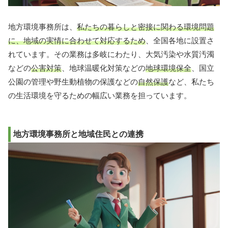
地方環境事務所は、
私たちの暮らしと密接に関わる環境問題
に、地域の実情に合わせて対応するため
、全国各地に設置さ
れています。その業務は多岐にわたり、大気汚染や水質汚濁
などの
公害対策
、地球温暖化対策などの
地球環境保全
、国立
公園の管理や野生動植物の保護などの
自然保護
など、私たち
の生活環境を守るための幅広い業務を担っています。
地方環境事務所と地域住民との連携