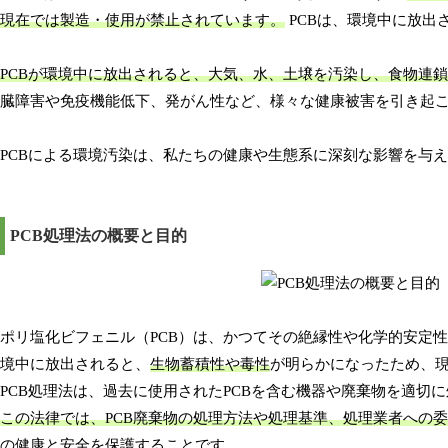
現在では製造・使用が禁止されています。
PCBは、環境中に放出
PCBが環境中に放出されると、大気、水、土壌を汚染し、食物連
臓障害や免疫機能低下、発がん性など、様々な健康被害を引き起
PCBによる環境汚染は、私たちの健康や生態系に深刻な影響を与
PCB処理法の概要と目的
ポリ塩化ビフェニル（PCB）は、かつてその絶縁性や化学的安定
境中に放出されると、
生物蓄積性や毒性
が明らかになったため、
PCB処理法は、過去に使用されたPCBを含む機器や廃棄物を適切
この法律では、PCB廃棄物の処理方法や処理基準、処理業者への
の健康と安全を保護することです。