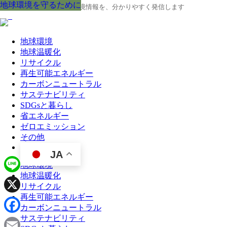
地球環境を守るために
地球環境を守るために
地球環境を守るために
地球環境を守るために
地球環境を守るために
地球環境を守るために
地球環境を守るために
地球環境を守るために
地球環境を守るために
地球の今と未来に役立つ環境情報を、分かりやすく発信します
地球環境
地球温暖化
リサイクル
再生可能エネルギー
カーボンニュートラル
サステナビリティ
SDGsと暮らし
省エネルギー
ゼロエミッション
その他
JA
地球環境
地球温暖化
Line
リサイクル
再生可能エネルギー
X
カーボンニュートラル
サステナビリティ
Facebook