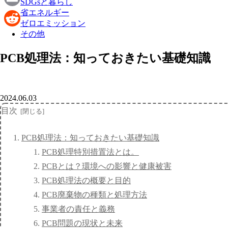
SDGsと暮らし
省エネルギー
Email
ゼロエミッション
その他
Reddit
PCB処理法：知っておきたい基礎知識
2024.06.03
目次
PCB処理法：知っておきたい基礎知識
PCB処理特別措置法とは。
PCBとは？環境への影響と健康被害
PCB処理法の概要と目的
PCB廃棄物の種類と処理方法
事業者の責任と義務
PCB問題の現状と未来