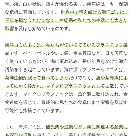
青い海、白い砂浜。誰もが憧れる美しい海岸線は、今、深刻
な危機に直面しています。
世界中で増え続ける海洋ゴミは、
景観を損なうだけでなく、生態系や私たちの生活にも大きな
影響
を及ぼし始めているのです。
海洋ゴミの多くは、私たちが使い捨てているプラスチック製
品
です。ペットボトルやレジ袋、食品容器など、日々何気な
く使っているものが、海に流れ込み、長い年月をかけて海洋
汚染を引き起こしています。海に漂うプラスチックゴミは、
海洋生物が誤って食べてしまう
だけでなく、
波や紫外線によ
って細かく砕かれ、マイクロプラスチックとして拡散
してい
きます。マイクロプラスチックは、魚介類に取り込まれ、食
物連鎖を通じて、最終的に私たちの食卓にまで影響を及ぼす
可能性も指摘されています。
また、海洋ゴミは、
観光業や漁業など、海に関連する産業に
も深刻な打撃
を与えています。美しい海岸線がゴミで埋め尽