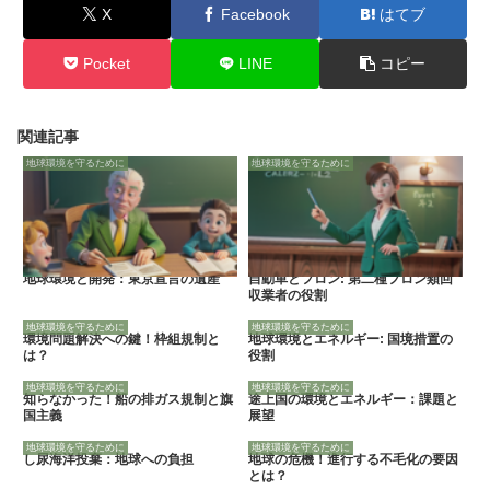
X
Facebook
はてブ
Pocket
LINE
コピー
関連記事
地球環境を守るために
地球環境を守るために
地球環境と開発：東京宣言の遺産
自動車とフロン: 第二種フロン類回
収業者の役割
地球環境を守るために
地球環境を守るために
環境問題解決への鍵！枠組規制と
地球環境とエネルギー: 国境措置の
は？
役割
地球環境を守るために
地球環境を守るために
知らなかった！船の排ガス規制と旗
途上国の環境とエネルギー：課題と
国主義
展望
地球環境を守るために
地球環境を守るために
し尿海洋投棄：地球への負担
地球の危機！進行する不毛化の要因
とは？