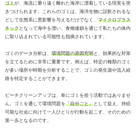
ゴミ
が、海流に乗り遠く離れた海岸に漂着している現実を突
きつけられます。これらのゴミは、海洋生物に誤飲されるな
どして生態系に悪影響を与えるだけでなく、
マイクロプラス
チック
となって海中を漂い、食物連鎖を通じて私たちの体内
に取り込まれている可能性も指摘されています。
ゴミのデータ分析は、
環境問題の原因究明
と、効果的な対策
を立てるために非常に重要です。例えば、特定の種類のゴミ
が多い場所や時期を分析することで、ゴミの発生源や流入経
路を特定することができます。
ビーチクリーンアップは、単にゴミを拾う活動ではありませ
ん。ゴミを通して環境問題を
「自分ごと」
として捉え、持続
可能な社会に向けて一人ひとりが行動を起こす、そのための
第一歩となるのです。