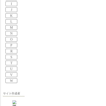
I
J
K
L
M
N
O
P
R
S
T
U
V
W
サイト作成者