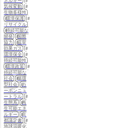
ネルギー
気候変動
生物多様性
環境保護
リサイクル
持続可能な
開発
国際
協力
温室
効果ガス
環境保全
持続可能性
環境政策
持続可能な
社会
循環
型社会
カ
ーボンニュ
ートラル
生態系
再
生可能エネ
ルギー
京
都議定書
地球温暖化