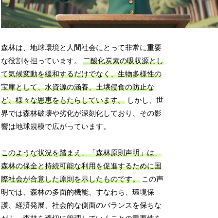
森林は、地球環境と人間社会にとって非常に重要
な役割を担っています。
二酸化炭素の吸収源とし
て気候変動を緩和するだけでなく、生物多様性の
宝庫として、水資源の涵養、土壌侵食の防止な
ど、様々な恩恵をもたらしています。
しかし、世
界では森林破壊や劣化が深刻化しており、その影
響は地球規模で広がっています。
このような状況を踏まえ、「森林原則声明」は、
森林の保全と持続可能な利用を促進するために国
際社会が合意した原則を示したものです。
この声
明では、森林の多面的機能、すなわち、環境保
護、経済発展、社会的な側面のバランスを保ちな