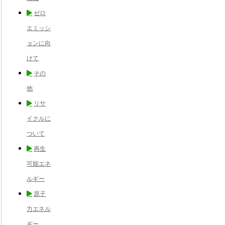
ゼロ
エミッシ
ョンに向
けて
その
他
リサ
イクルに
ついて
再生
可能エネ
ルギー
原子
力エネル
ギー