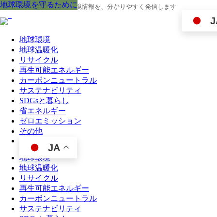
地球環境を守るために
地球環境を守るために
地球環境を守るために
地球環境を守るために
地球環境を守るために
地球環境を守るために
地球環境を守るために
地球環境を守るために
地球環境を守るために
地球の今と未来に役立つ環境情報を、分かりやすく発信します
J
地球環境
地球温暖化
リサイクル
再生可能エネルギー
カーボンニュートラル
サステナビリティ
SDGsと暮らし
省エネルギー
ゼロエミッション
その他
JA
地球環境
地球温暖化
リサイクル
再生可能エネルギー
カーボンニュートラル
サステナビリティ