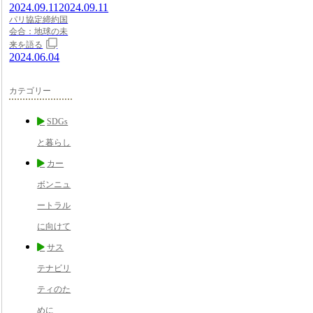
2024.09.11
2024.09.11
パリ協定締約国
会合：地球の未
来を語る
2024.06.04
カテゴリー
SDGs
と暮らし
カー
ボンニュ
ートラル
に向けて
サス
テナビリ
ティのた
めに