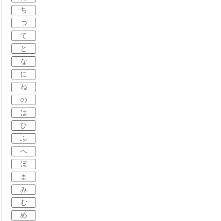
ち
つ
て
と
な
に
ね
の
は
ひ
ふ
へ
ほ
ま
み
む
め