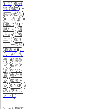
対策
地球
環境問題
廃棄物処理
CO2削減
国際会議
脱炭素
環
境負荷
省
エネ
エネ
ルギー問題
環境省
エ
ネルギー政
策
環境教
育
自然保
護
オゾン
層
海洋汚
染
環境汚
染
UNEP
環境アセス
メント
50音から検索す