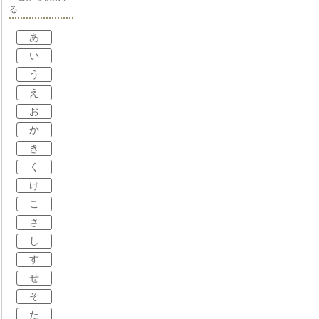
る
あ
い
う
え
お
か
き
く
け
こ
さ
し
す
せ
そ
た