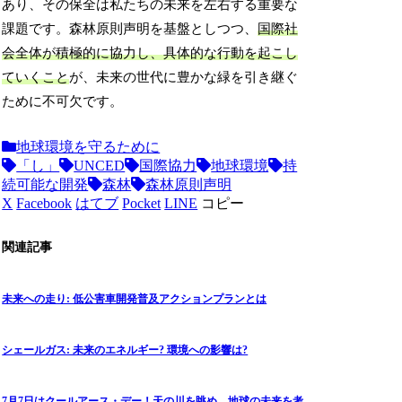
あり、その保全は私たちの未来を左右する重要な
課題です。森林原則声明を基盤としつつ、
国際社
会全体が積極的に協力し、具体的な行動を起こし
ていくこと
が、未来の世代に豊かな緑を引き継ぐ
ために不可欠です。
地球環境を守るために
「し」
UNCED
国際協力
地球環境
持
続可能な開発
森林
森林原則声明
X
Facebook
はてブ
Pocket
LINE
コピー
関連記事
未来への走り: 低公害車開発普及アクションプランとは
シェールガス: 未来のエネルギー? 環境への影響は?
7月7日はクールアース・デー！天の川を眺め、地球の未来を考