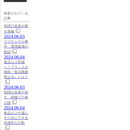
検索されている
記事
地球の未来を映
す南極
2024.06.03
ラブキャナル事
件：環境破壊の
教訓
2024.06.04
食品ロス削減
へ！フランスの
挑戦『食品廃棄
禁止法』とは？
2024.06.03
地球の未来を映
す、南極ブナ林
の謎
2024.06.04
食品ロスを減ら
すためにできる
具体的な行動