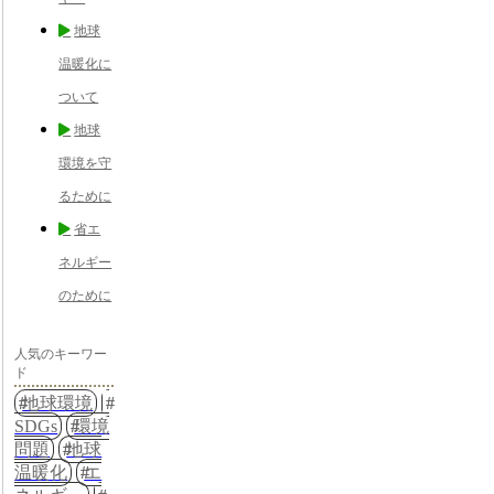
地球
温暖化に
ついて
地球
環境を守
るために
省エ
ネルギー
のために
人気のキーワー
ド
地球環境
SDGs
環境
問題
地球
温暖化
エ