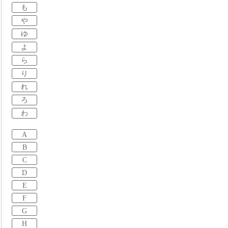
も
や
ゆ
よ
ら
り
れ
ろ
わ
A
B
C
D
E
F
G
H