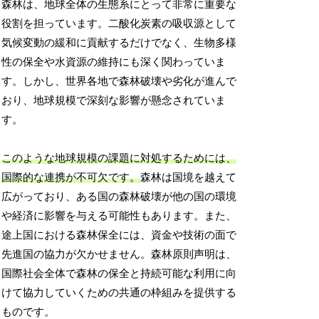
森林は、地球全体の生態系にとって非常に重要な
役割を担っています。二酸化炭素の吸収源として
気候変動の緩和に貢献するだけでなく、生物多様
性の保全や水資源の維持にも深く関わっていま
す。しかし、世界各地で森林破壊や劣化が進んで
おり、地球規模で深刻な影響が懸念されていま
す。
このような地球規模の課題に対処するためには、
国際的な連携が不可欠です。
森林は国境を越えて
広がっており、ある国の森林破壊が他の国の環境
や経済に影響を与える可能性もあります。また、
途上国における森林保全には、資金や技術の面で
先進国の協力が欠かせません。森林原則声明は、
国際社会全体で森林の保全と持続可能な利用に向
けて協力していくための共通の枠組みを提供する
ものです。