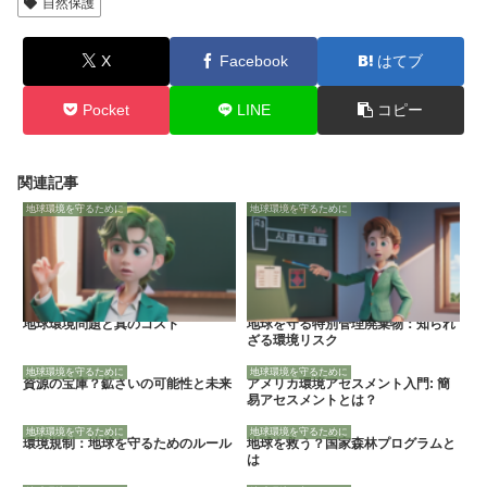
自然保護
X
Facebook
はてブ
Pocket
LINE
コピー
関連記事
地球環境を守るために
地球環境を守るために
地球環境問題と真のコスト
地球を守る特別管理廃棄物：知られ
ざる環境リスク
地球環境を守るために
地球環境を守るために
資源の宝庫？鉱さいの可能性と未来
アメリカ環境アセスメント入門: 簡
易アセスメントとは？
地球環境を守るために
地球環境を守るために
環境規制：地球を守るためのルール
地球を救う？国家森林プログラムと
は