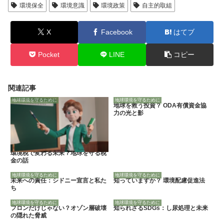
環境保全
環境意識
環境政策
自主的取組
X
Facebook
はてブ
Pocket
LINE
コピー
関連記事
地球環境を守るために
地球環境を守るために
地球を救う投資？ ODA有償資金協
力の光と影
環境税で変わる未来？地球を守る税
金の話
地球環境を守るために
地球環境を守るために
未来への責任：シドニー宣言と私た
知っていますか？ 環境配慮促進法
ち
地球環境を守るために
地球環境を守るために
フロンだけじゃない？オゾン層破壊
知られざるSDGs：し尿処理と未来
の隠れた脅威