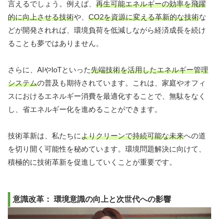
言えるでしょう。例えば、
再生可能エネルギーの効率を飛躍
的に向上させる技術
や、
CO2を資源に変える革新的な技術
な
どが開発されれば、環境負荷を低減しながら経済成長を続け
ることも夢ではありません。
さらに、AIやIoTといった
先端技術を活用したエネルギー管理
システム
の普及も期待されています。これは、家庭やオフィ
スにおけるエネルギー消費を最適化することで、無駄をなく
し、省エネルギー化を進めることができます。
技術革新は、私たちに
よりクリーンで持続可能な未来
への道
を切り開く可能性を秘めています。環境問題解決に向けて、
積極的に技術革新を促進していくことが重要です。
意識改革： 環境意識の向上と次世代への影響