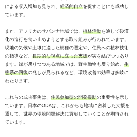
による収入増加も見られ、
経済的自立
を促すことにも成功し
ています。
また、アフリカのサバンナ地域では、
植林活動
を通して砂漠
化の進行を食い止めようとする取り組みが行われています。
現地の気候や土壌に適した樹種の選定や、住民への植林技術
の指導など、
長期的な視点に立った支援
が実を結びつつあり
ます。緑が戻りつつある地域では、野生動物も戻り始め、
生
態系の回復
の兆しが見られるなど、環境改善の効果は多岐に
わたります。
これらの成功事例は、
住民参加型の開発援助
の重要性を示し
ています。日本のODAは、これからも地域に密着した支援を
通して、世界の環境問題解決に貢献していくことが期待され
ています。