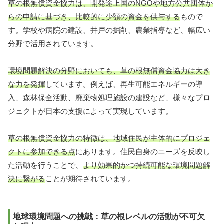
草の根無償資金協力は、開発途上国のNGOや地方公共団体か
らの申請に基づき、比較的に少額の資金を供与する
もので
す。学校や病院の建設、井戸の掘削、農業指導など、幅広い
分野で活用されています。
環境問題解決の分野においても、草の根無償資金協力は大き
な力を発揮
しています。例えば、再生可能エネルギーの導
入、森林保全活動、廃棄物処理施設の建設など、様々なプロ
ジェクトが日本の支援によって実現しています。
草の根無償資金協力の特徴は、地域住民が主体的にプロジェ
クトに参加できる点
にあります。住民自身のニーズを反映し
た活動を行うことで、
より効果的かつ持続可能な環境問題解
決に繋がる
ことが期待されています。
地球環境問題への挑戦：草の根レベルの活動が不可欠