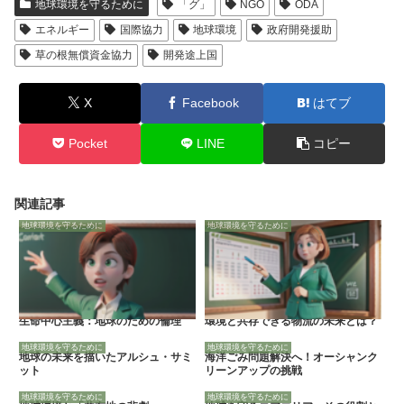
地球環境を守るために
「グ」
NGO
ODA
エネルギー
国際協力
地球環境
政府開発援助
草の根無償資金協力
開発途上国
X
Facebook
はてブ
Pocket
LINE
コピー
関連記事
地球環境を守るために
地球環境を守るために
生命中心主義：地球のための倫理
環境と共存できる物流の未来とは？
地球環境を守るために
地球環境を守るために
地球の未来を描いたアルシュ・サミ
海洋ごみ問題解決へ！オーシャンク
ット
リーンアップの挑戦
地球環境を守るために
地球環境を守るために