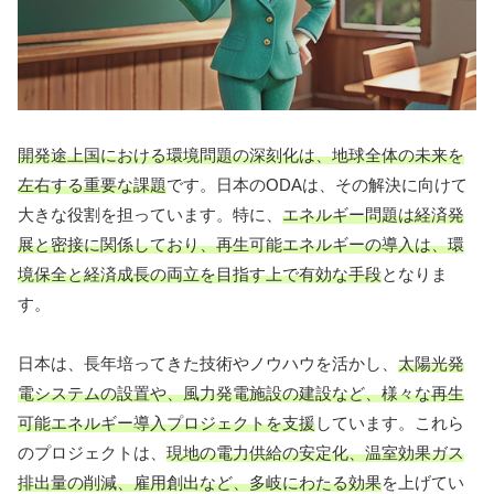
開発途上国における環境問題の深刻化は、地球全体の未来を
左右する重要な課題
です。日本のODAは、その解決に向けて
大きな役割を担っています。特に、
エネルギー問題は経済発
展と密接に関係しており、再生可能エネルギーの導入は、環
境保全と経済成長の両立を目指す上で有効な手段
となりま
す。
日本は、長年培ってきた技術やノウハウを活かし、
太陽光発
電システムの設置や、風力発電施設の建設など、様々な再生
可能エネルギー導入プロジェクトを支援
しています。これら
のプロジェクトは、
現地の電力供給の安定化、温室効果ガス
排出量の削減、雇用創出など、多岐にわたる効果
を上げてい