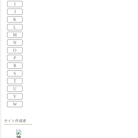
I
J
K
L
M
N
O
P
R
S
T
U
V
W
サイト作成者