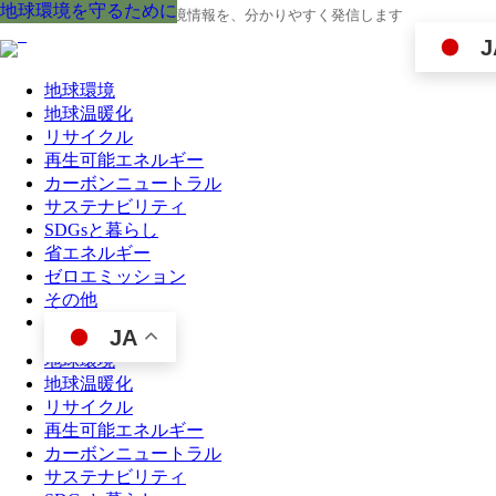
地球環境を守るために
地球環境を守るために
地球環境を守るために
地球環境を守るために
地球環境を守るために
地球環境を守るために
地球環境を守るために
地球環境を守るために
地球環境を守るために
地球の今と未来に役立つ環境情報を、分かりやすく発信します
J
地球環境
地球温暖化
リサイクル
再生可能エネルギー
カーボンニュートラル
サステナビリティ
SDGsと暮らし
省エネルギー
ゼロエミッション
その他
JA
地球環境
地球温暖化
リサイクル
再生可能エネルギー
カーボンニュートラル
サステナビリティ