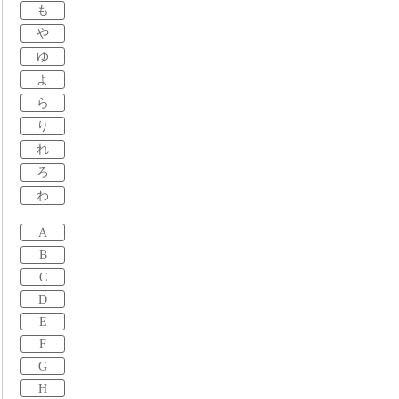
も
や
ゆ
よ
ら
り
れ
ろ
わ
A
B
C
D
E
F
G
H