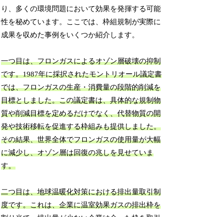
り、多くの環境問題において効果を発揮する可能
性を秘めています。ここでは、枠組規制が実際に
成果を収めた事例をいくつか紹介します。
一つ目は、フロンガスによるオゾン層破壊の抑制
です。1987年に採択されたモントリオール議定書
では、フロンガスの生産・消費量の段階的削減を
目標としました。この議定書は、具体的な規制物
質や削減目標を定めるだけでなく、代替物質の開
発や技術移転を促進する枠組みも提供しました。
その結果、世界全体でフロンガスの使用量が大幅
に減少し、オゾン層は回復の兆しを見せていま
す。
二つ目は、地球温暖化対策における排出量取引制
度です。これは、企業に温室効果ガスの排出枠を