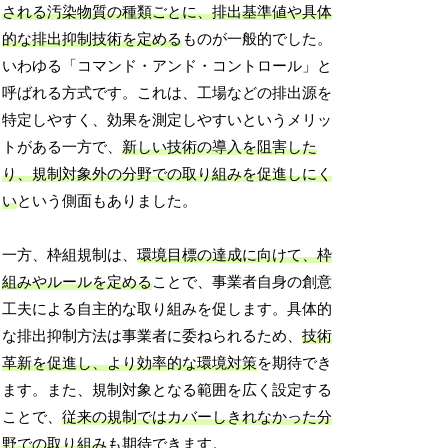
される汚染物質の種類ごとに、排出基準値や具体
的な排出抑制技術を定める
ものが一般的でした。
いわゆる「コマンド・アンド・コントロール」と
呼ばれる方式です。これは、工場などの排出源を
特定しやすく、効果を測定しやすいというメリッ
トがある一方で、
新しい技術の導入を阻害した
り、規制対象外の分野での取り組みを促進しにく
い
という側面もありました。
一方、枠組規制は、
環境目標の達成に向けて、枠
組みやルールを定める
ことで、事業者自身の創意
工夫による自主的な取り組みを促します。具体的
な排出抑制方法は事業者に委ねられるため、
技術
革新を促進し、より効率的な環境対策
を期待でき
ます。また、規制対象となる範囲を広く設定する
ことで、
従来の規制ではカバーしきれなかった分
野での取り組み
も期待できます。