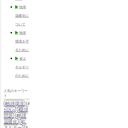
地球
温暖化に
ついて
地球
環境を守
るために
省エ
ネルギー
のために
人気のキーワー
ド
地球環境
SDGs
環境
問題
地球
温暖化
エ
ネルギー