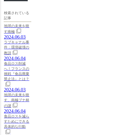
検索されている
記事
地球の未来を映
す南極
2024.06.03
ラブキャナル事
件：環境破壊の
教訓
2024.06.04
食品ロス削減
へ！フランスの
挑戦『食品廃棄
禁止法』とは？
2024.06.03
地球の未来を映
す、南極ブナ林
の謎
2024.06.04
食品ロスを減ら
すためにできる
具体的な行動