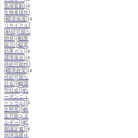
気候変動
生物多様性
環境保護
リサイクル
持続可能な
開発
国際
協力
温室
効果ガス
環境保全
持続可能性
環境政策
持続可能な
社会
循環
型社会
カ
ーボンニュ
ートラル
生態系
再
生可能エネ
ルギー
京
都議定書
地球温暖化