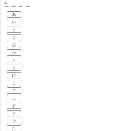
る
あ
い
う
え
お
か
き
く
け
こ
さ
し
す
せ
そ
た