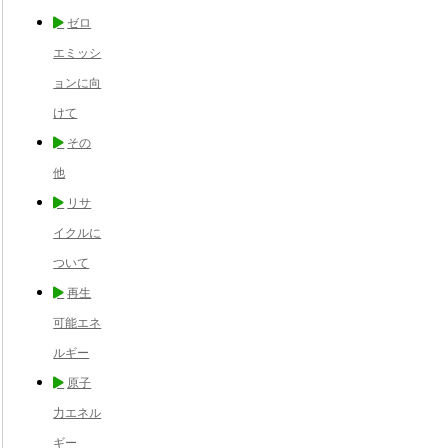
ゼロ
エミッシ
ョンに向
けて
その
他
リサ
イクルに
ついて
再生
可能エネ
ルギー
原子
力エネル
ギー