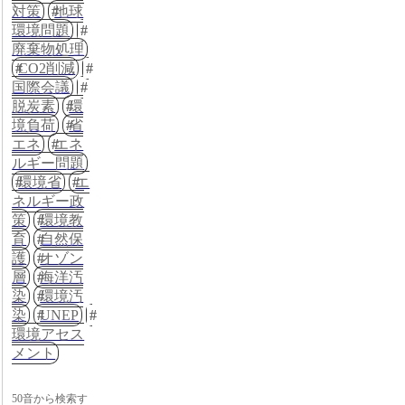
対策
地球
環境問題
廃棄物処理
CO2削減
国際会議
脱炭素
環
境負荷
省
エネ
エネ
ルギー問題
環境省
エ
ネルギー政
策
環境教
育
自然保
護
オゾン
層
海洋汚
染
環境汚
染
UNEP
環境アセス
メント
50音から検索す