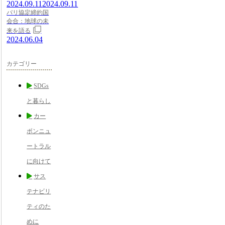
2024.09.11
2024.09.11
パリ協定締約国
会合：地球の未
来を語る
2024.06.04
カテゴリー
SDGs
と暮らし
カー
ボンニュ
ートラル
に向けて
サス
テナビリ
ティのた
めに