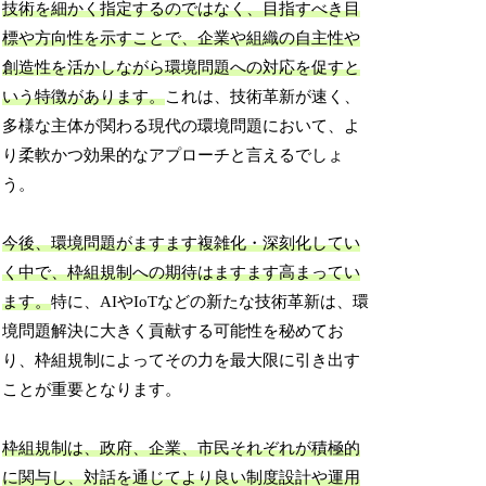
技術を細かく指定するのではなく、目指すべき目
標や方向性を示すことで、企業や組織の自主性や
創造性を活かしながら環境問題への対応を促すと
いう特徴があります。
これは、技術革新が速く、
多様な主体が関わる現代の環境問題において、よ
り柔軟かつ効果的なアプローチと言えるでしょ
う。
今後、環境問題がますます複雑化・深刻化してい
く中で、枠組規制への期待はますます高まってい
ます。
特に、AIやIoTなどの新たな技術革新は、環
境問題解決に大きく貢献する可能性を秘めてお
り、枠組規制によってその力を最大限に引き出す
ことが重要となります。
枠組規制は、政府、企業、市民それぞれが積極的
に関与し、対話を通じてより良い制度設計や運用