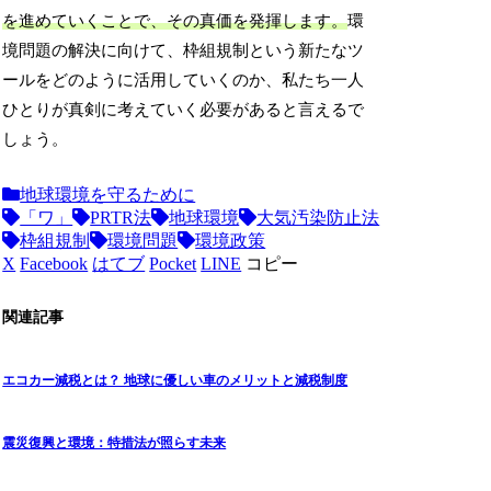
を進めていくことで、その真価を発揮します。
環
境問題の解決に向けて、枠組規制という新たなツ
ールをどのように活用していくのか、私たち一人
ひとりが真剣に考えていく必要があると言えるで
しょう。
地球環境を守るために
「ワ」
PRTR法
地球環境
大気汚染防止法
枠組規制
環境問題
環境政策
X
Facebook
はてブ
Pocket
LINE
コピー
関連記事
エコカー減税とは？ 地球に優しい車のメリットと減税制度
震災復興と環境：特措法が照らす未来