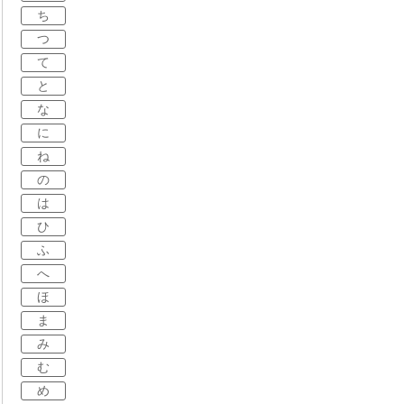
ち
つ
て
と
な
に
ね
の
は
ひ
ふ
へ
ほ
ま
み
む
め