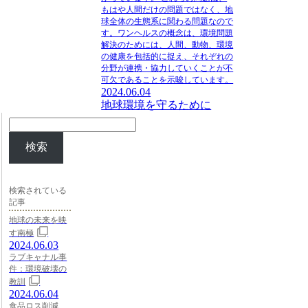
もはや人間だけの問題ではなく、地
球全体の生態系に関わる問題なので
す。ワンヘルスの概念は、環境問題
解決のためには、人間、動物、環境
の健康を包括的に捉え、それぞれの
分野が連携・協力していくことが不
可欠であることを示唆しています。
2024.06.04
地球環境を守るために
検索
検索されている
記事
地球の未来を映
す南極
2024.06.03
ラブキャナル事
件：環境破壊の
教訓
2024.06.04
食品ロス削減