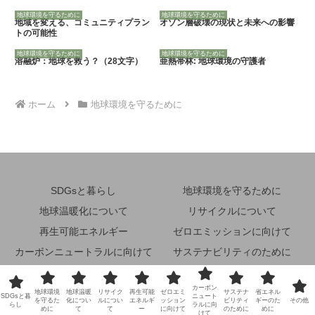
地球環境を守るために
地球環境を守るために
地域を変える、コミュニティプラン
オゾン層破壊の現状と未来への影響
トの可能性
地球環境を守るために
地球環境を守るために
溶融炉：地球を救う？（28文字）
亜熱帯林: 地球環境の守護者
ホーム
地球環境を守るために
SDGsと暮らし
地球環境を守るために
地球温暖化について
リサイクルについて
再生可能エネルギー
ゼロエミッションに向けて
カーボンニュートラルに向けて
サステナビリティのために
省エネルギーのために
その他
カーボン
地球環境
地球温暖
リサイク
再生可能
ゼロエミ
サステナ
省エネル
© 2024 未来地球環境ナビ.
SDGsと暮
ニュート
を守るた
化につい
ルについ
エネルギ
ッション
ビリティ
ギーのた
その他
らし
ラルに向
めに
て
て
ー
に向けて
のために
めに
けて