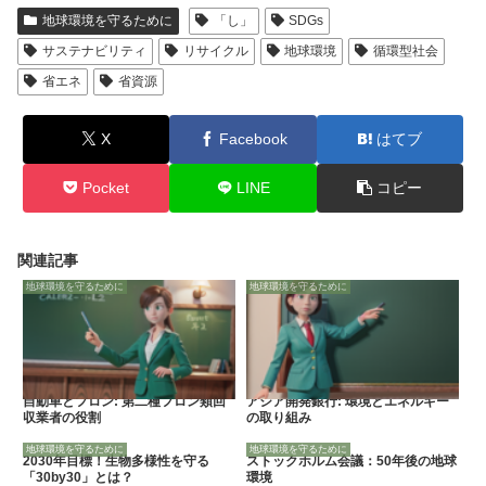
地球環境を守るために
「し」
SDGs
サステナビリティ
リサイクル
地球環境
循環型社会
省エネ
省資源
X
Facebook
はてブ
Pocket
LINE
コピー
関連記事
地球環境を守るために
地球環境を守るために
自動車とフロン: 第二種フロン類回
アジア開発銀行: 環境とエネルギー
収業者の役割
の取り組み
地球環境を守るために
地球環境を守るために
2030年目標！生物多様性を守る
ストックホルム会議：50年後の地球
「30by30」とは？
環境