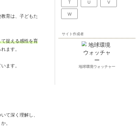
T
U
V
W
校教育は、子どもた
サイト作成者
して捉える感性を育
られます。
ています。
地球環境ウォッチャー
ついて深く理解し、
うか。