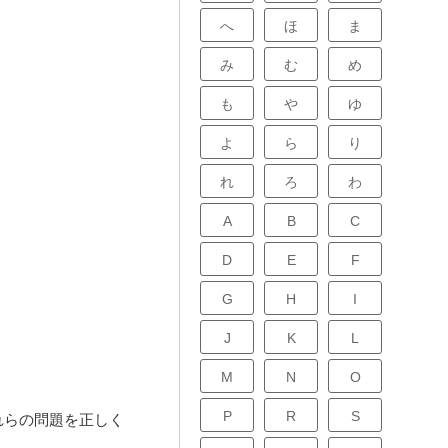
へ
ほ
ま
み
む
め
も
や
ゆ
よ
ら
り
れ
ろ
わ
A
B
C
D
E
F
G
H
I
J
K
L
M
N
O
P
R
S
れらの問題を正しく