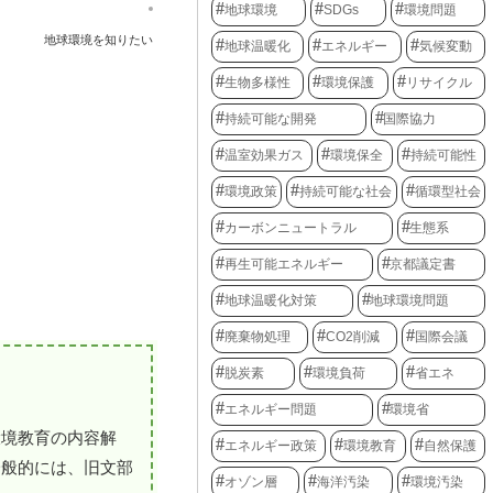
地球環境
SDGs
環境問題
地球環境を知りたい
地球温暖化
エネルギー
気候変動
生物多様性
環境保護
リサイクル
持続可能な開発
国際協力
温室効果ガス
環境保全
持続可能性
環境政策
持続可能な社会
循環型社会
カーボンニュートラル
生態系
再生可能エネルギー
京都議定書
地球温暖化対策
地球環境問題
廃棄物処理
CO2削減
国際会議
脱炭素
環境負荷
省エネ
エネルギー問題
環境省
環境教育の内容解
エネルギー政策
環境教育
自然保護
一般的には、旧文部
オゾン層
海洋汚染
環境汚染