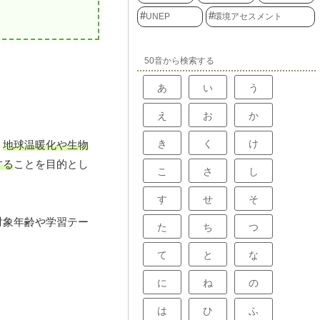
UNEP
環境アセスメント
50音から検索する
あ
い
う
え
お
か
き
く
け
。
地球温暖化や生物
する
ことを目的とし
こ
さ
し
す
せ
そ
対象年齢や学習テー
た
ち
つ
て
と
な
に
ね
の
は
ひ
ふ