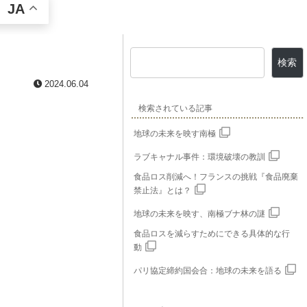
JA
検索
2024.06.04
検索されている記事
地球の未来を映す南極
ラブキャナル事件：環境破壊の教訓
食品ロス削減へ！フランスの挑戦『食品廃棄
禁止法』とは？
地球の未来を映す、南極ブナ林の謎
食品ロスを減らすためにできる具体的な行
動
パリ協定締約国会合：地球の未来を語る