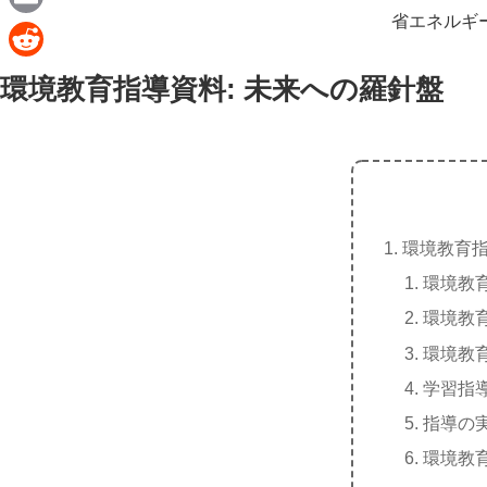
e
a
省エネルギ
E
c
m
R
環境教育指導資料: 未来への羅針盤
e
a
e
b
i
d
o
l
d
o
i
k
t
環境教育指
環境教
環境教
環境教
学習指
指導の
環境教