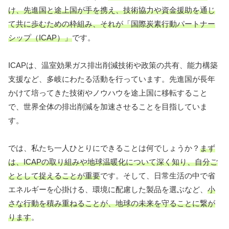
け、先進国と途上国が手を携え、技術協力や資金援助を通じ
て共に歩むための枠組み、それが「国際炭素行動パートナー
シップ（ICAP）」
です。
ICAPは、温室効果ガス排出削減技術や政策の共有、能力構築
支援など、多岐にわたる活動を行っています。先進国が長年
かけて培ってきた技術やノウハウを途上国に移転すること
で、世界全体の排出削減を加速させることを目指していま
す。
では、私たち一人ひとりにできることは何でしょうか？
まず
は、ICAPの取り組みや地球温暖化について深く知り、自分ご
ととして捉えることが重要
です。そして、日常生活の中で省
エネルギーを心掛ける、環境に配慮した製品を選ぶなど、
小
さな行動を積み重ねることが、地球の未来を守ることに繋が
ります
。