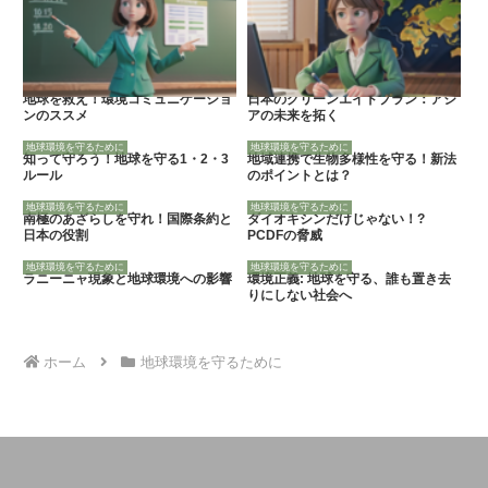
地球を救え！環境コミュニケーショ
日本のグリーンエイドプラン：アジ
ンのススメ
アの未来を拓く
地球環境を守るために
地球環境を守るために
知って守ろう！地球を守る1・2・3
地域連携で生物多様性を守る！新法
ルール
のポイントとは？
地球環境を守るために
地球環境を守るために
南極のあざらしを守れ！国際条約と
ダイオキシンだけじゃない！?
日本の役割
PCDFの脅威
地球環境を守るために
地球環境を守るために
ラニーニャ現象と地球環境への影響
環境正義: 地球を守る、誰も置き去
りにしない社会へ
ホーム
地球環境を守るために