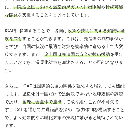
に、
開発途上国における温室効果ガスの排出削減
や
持続可能
な開発
を支援することを目的としています。
ICAPに参加することで、各国は
政策や技術に関する知識や経
験を共有
することができます。これは、先進国の成功事例か
ら学び、自国の状況に最適な対策を効率的に進める上で大変
役立ちます。また、
途上国は先進国の資金や技術援助
を受け
ることができ、温暖化対策を加速させることが可能となりま
す。
さらに、ICAPは国際的な協力関係を強化する場としても機能
します。温暖化は一国だけでは解決できない地球規模の課題
であり、
国際社会全体で連携
して取り組むことが不可欠で
す。ICAPを通じて共通認識を深め、協力体制を構築すること
で、より効果的な温暖化対策の実現に繋がると期待されてい
ます。