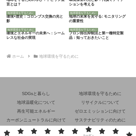
言とは？
ションを考える
地球環境を守るために
地球環境を守るために
環境×歴史：コロンブス交換の光と
地球の未来を見守る: モニタリング
影
の重要性
地球環境を守るために
地球環境を守るために
環境とエネルギーの未来へ：シーム
フロン排出抑制法と第一種特定製
レスな社会の実現
品：知っておきたいこと
ホーム
地球環境を守るために
SDGsと暮らし
地球環境を守るために
地球温暖化について
リサイクルについて
再生可能エネルギー
ゼロエミッションに向けて
カーボンニュートラルに向けて
サステナビリティのために
省エネルギーのために
その他
カーボン