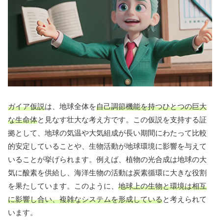
ガイア仮説
は、地球全体を
自己調節機能を持つひとつの巨大
な生命体
と見なす壮大な考え方です。この仮説を支持する証
拠として、地球の気温や大気組成が長い期間にわたって比較
的安定していることや、生物活動が地球環境に影響を与えて
いることが挙げられます。例えば、植物の光合成は地球の大
気に酸素を供給し、海洋生物の活動は炭素循環に大きな役割
を果たしています。このように、
地球上の生物と環境は相互
に影響し合い、複雑なシステムを形成している
と考えられて
います。