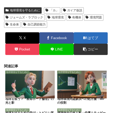
地球環境を守るために
「カ」
ガイア仮説
ジェームズ・ラブロック
地球環境
有機体
環境問題
生命体
自己調節能力
X
Facebook
はてブ
Pocket
LINE
コピー
関連記事
地球環境を守るために
地球環境を守るために
地球を救う？『救命ボート倫理』の
地球環境問題解決への処方箋：IMF
光と影
の役割
地球環境を守るために
地球環境を守るために
地球を守るための学び：トビリシ宣
環境保全の光と影：代償ミティゲー