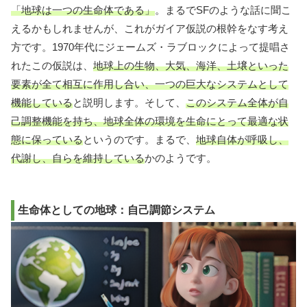
「地球は一つの生命体である」
。まるでSFのような話に聞こ
えるかもしれませんが、これがガイア仮説の根幹をなす考え
方です。1970年代にジェームズ・ラブロックによって提唱さ
れたこの仮説は、
地球上の生物、大気、海洋、土壌といった
要素が全て相互に作用し合い、一つの巨大なシステムとして
機能している
と説明します。そして、
このシステム全体が自
己調整機能を持ち、地球全体の環境を生命にとって最適な状
態に保っている
というのです。まるで、
地球自体が呼吸し、
代謝し、自らを維持している
かのようです。
生命体としての地球：自己調節システム