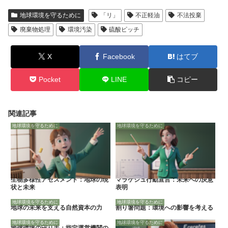
地球環境を守るために
「リ」
不正軽油
不法投棄
廃棄物処理
環境汚染
硫酸ピッチ
X
Facebook
はてブ
Pocket
LINE
コピー
関連記事
地球環境を守るために
地球環境を守るために
生物多様性アセスメント：地球の現
マラケシュ行動宣言：未来への決意
状と未来
表明
地球環境を守るために
地球環境を守るために
地球の未来を支える自然資本の力
割り箸問題：環境への影響を考える
地球環境を守るために
地球環境を守るために
地球環境の守り手：指定運営機関の