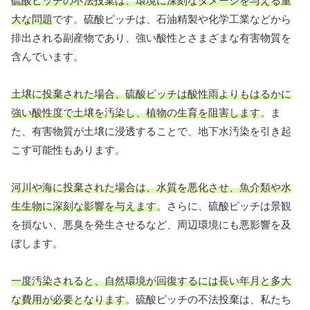
硫酸ピッチの不法投棄は、環境に深刻なダメージを与える重
大な問題
です。硫酸ピッチは、石油精製や化学工業などから
排出される副産物であり、強い酸性とさまざまな有害物質を
含んでいます。
土壌に投棄された場合、硫酸ピッチは酸性雨よりもはるかに
強い酸性度で土壌を汚染し、植物の生育を阻害します
。ま
た、有害物質が土壌に浸透することで、地下水汚染を引き起
こす可能性もあります。
河川や海に投棄された場合は、水質を悪化させ、魚介類や水
生生物に深刻な影響を与えます
。さらに、硫酸ピッチは景観
を損ない、悪臭を発生させるなど、周辺環境にも悪影響を及
ぼします。
一度汚染されると、自然環境が回復するには長い年月と多大
な費用が必要となります
。硫酸ピッチの不法投棄は、私たち