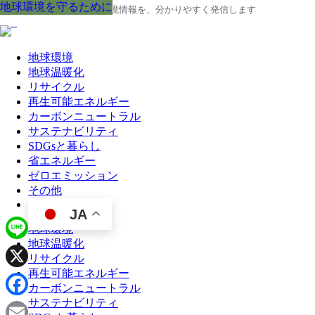
地球環境を守るために
地球環境を守るために
地球環境を守るために
地球環境を守るために
地球環境を守るために
地球環境を守るために
地球環境を守るために
地球環境を守るために
地球環境を守るために
地球の今と未来に役立つ環境情報を、分かりやすく発信します
地球環境
地球温暖化
リサイクル
再生可能エネルギー
カーボンニュートラル
サステナビリティ
SDGsと暮らし
省エネルギー
ゼロエミッション
その他
JA
地球環境
地球温暖化
Line
リサイクル
再生可能エネルギー
X
カーボンニュートラル
サステナビリティ
Facebook