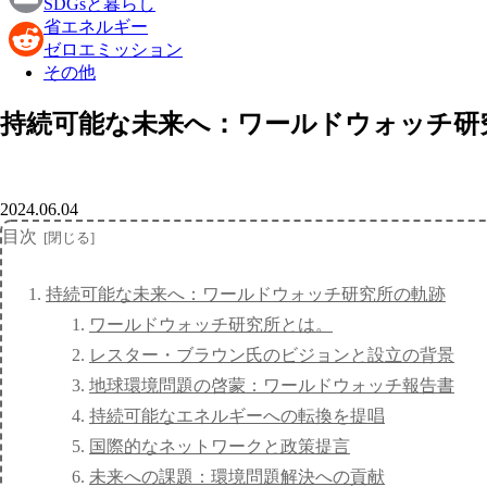
SDGsと暮らし
省エネルギー
Email
ゼロエミッション
その他
Reddit
持続可能な未来へ：ワールドウォッチ研
2024.06.04
目次
持続可能な未来へ：ワールドウォッチ研究所の軌跡
ワールドウォッチ研究所とは。
レスター・ブラウン氏のビジョンと設立の背景
地球環境問題の啓蒙：ワールドウォッチ報告書
持続可能なエネルギーへの転換を提唱
国際的なネットワークと政策提言
未来への課題：環境問題解決への貢献