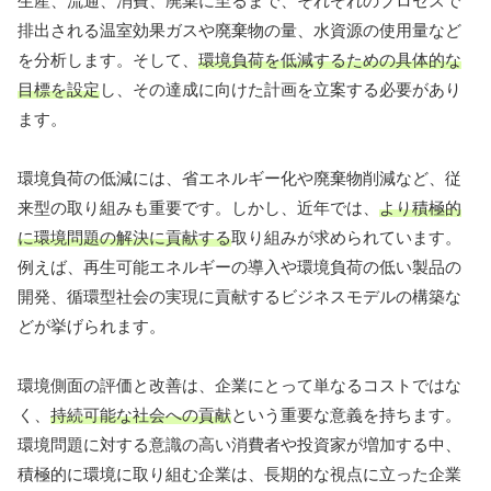
生産、流通、消費、廃棄に至るまで、それぞれのプロセスで
排出される温室効果ガスや廃棄物の量、水資源の使用量など
を分析します。そして、
環境負荷を低減するための具体的な
目標を設定
し、その達成に向けた計画を立案する必要があり
ます。
環境負荷の低減には、省エネルギー化や廃棄物削減など、従
来型の取り組みも重要です。しかし、近年では、
より積極的
に環境問題の解決に貢献する
取り組みが求められています。
例えば、再生可能エネルギーの導入や環境負荷の低い製品の
開発、循環型社会の実現に貢献するビジネスモデルの構築な
どが挙げられます。
環境側面の評価と改善は、企業にとって単なるコストではな
く、
持続可能な社会への貢献
という重要な意義を持ちます。
環境問題に対する意識の高い消費者や投資家が増加する中、
積極的に環境に取り組む企業は、長期的な視点に立った企業