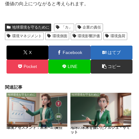
価値の向上につながると考えられます。
地球環境を守るために
「カ」
企業の責任
環境マネジメント
環境側面
環境影響評価
環境負荷
X
Facebook
はてブ
Pocket
LINE
コピー
関連記事
地球環境を守るために
地球環境を守るために
環境アセスメント：未来への責任
地球の未来を描いたアルシュ・サミ
ット