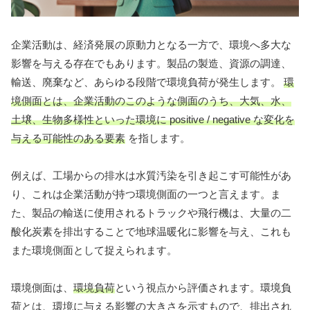
企業活動は、経済発展の原動力となる一方で、環境へ多大な
影響を与える存在でもあります。製品の製造、資源の調達、
輸送、廃棄など、あらゆる段階で環境負荷が発生します。
環
境側面とは、企業活動のこのような側面のうち、大気、水、
土壌、生物多様性といった環境に positive / negative な変化を
与える可能性のある要素
を指します。
例えば、工場からの排水は水質汚染を引き起こす可能性があ
り、これは企業活動が持つ環境側面の一つと言えます。ま
た、製品の輸送に使用されるトラックや飛行機は、大量の二
酸化炭素を排出することで地球温暖化に影響を与え、これも
また環境側面として捉えられます。
環境側面は、
環境負荷
という視点から評価されます。環境負
荷とは、環境に与える影響の大きさを示すもので、排出され