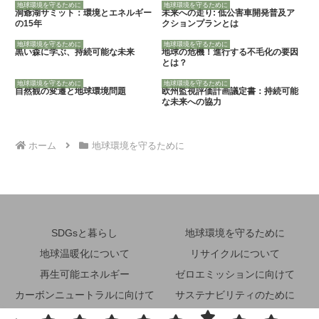
地球環境を守るために
地球環境を守るために
洞爺湖サミット：環境とエネルギー
未来への走り: 低公害車開発普及ア
の15年
クションプランとは
地球環境を守るために
地球環境を守るために
黒い森に学ぶ、持続可能な未来
地球の危機！進行する不毛化の要因
とは？
地球環境を守るために
地球環境を守るために
自然観の変遷と地球環境問題
欧州監視評価計画議定書：持続可能
な未来への協力
ホーム
地球環境を守るために
SDGsと暮らし
地球環境を守るために
地球温暖化について
リサイクルについて
再生可能エネルギー
ゼロエミッションに向けて
カーボンニュートラルに向けて
サステナビリティのために
省エネルギーのために
その他