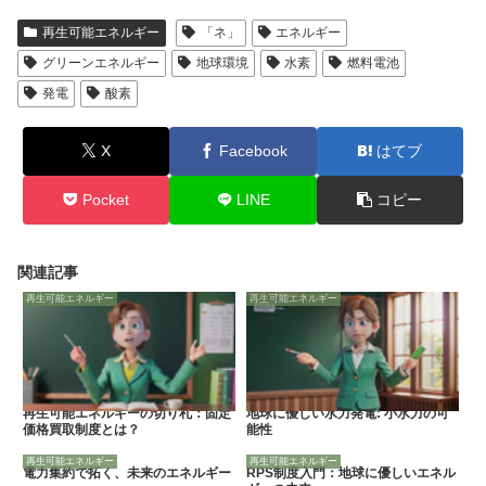
再生可能エネルギー
「ネ」
エネルギー
グリーンエネルギー
地球環境
水素
燃料電池
発電
酸素
X
Facebook
はてブ
Pocket
LINE
コピー
関連記事
再生可能エネルギー
再生可能エネルギー
再生可能エネルギーの切り札：固定
地球に優しい水力発電: 小水力の可
価格買取制度とは？
能性
再生可能エネルギー
再生可能エネルギー
電力集約で拓く、未来のエネルギー
RPS制度入門：地球に優しいエネル