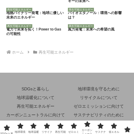
ギーの未来へ
再生可能エネルギー
再生可能エネルギー
地熱バイナリー発電：地球に優しい
バイオエタノール：環境への影響
未来のエネルギー
は？
再生可能エネルギー
再生可能エネルギー
電力で未来を拓く！Power to Gas
風力発電：未来への希望の風
の可能性
ホーム
再生可能エネルギー
SDGsと暮らし
地球環境を守るために
地球温暖化について
リサイクルについて
再生可能エネルギー
ゼロエミッションに向けて
カーボンニュートラルに向けて
サステナビリティのために
省エネルギーのために
その他
カーボン
地球環境
地球温暖
リサイク
再生可能
ゼロエミ
サステナ
省エネル
© 2024 未来地球環境ナビ.
SDGsと暮
ニュート