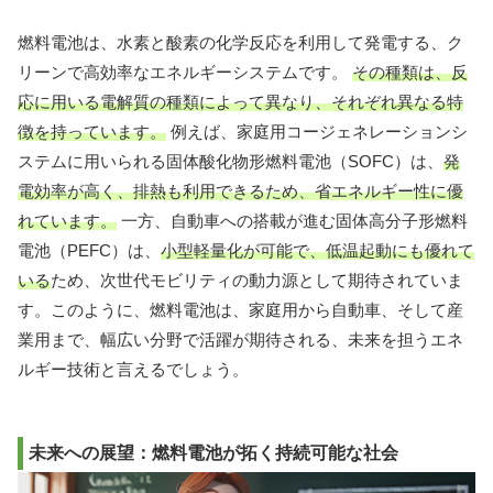
燃料電池は、水素と酸素の化学反応を利用して発電する、ク
リーンで高効率なエネルギーシステムです。
その種類は、反
応に用いる電解質の種類によって異なり、それぞれ異なる特
徴を持っています。
例えば、家庭用コージェネレーションシ
ステムに用いられる固体酸化物形燃料電池（SOFC）は、
発
電効率が高く、排熱も利用できるため、省エネルギー性に優
れています。
一方、自動車への搭載が進む固体高分子形燃料
電池（PEFC）は、
小型軽量化が可能で、低温起動にも優れて
いる
ため、次世代モビリティの動力源として期待されていま
す。このように、燃料電池は、家庭用から自動車、そして産
業用まで、幅広い分野で活躍が期待される、未来を担うエネ
ルギー技術と言えるでしょう。
未来への展望：燃料電池が拓く持続可能な社会