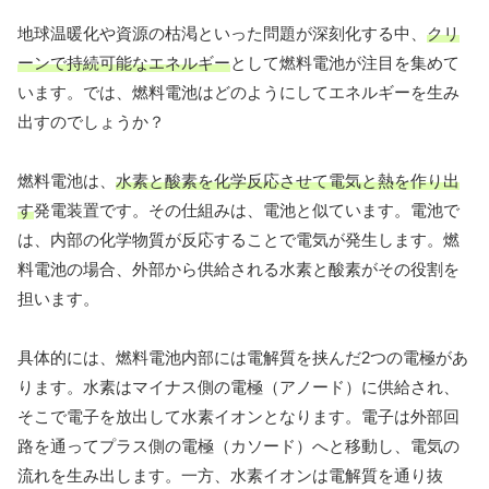
地球温暖化や資源の枯渇といった問題が深刻化する中、
クリ
ーンで持続可能なエネルギー
として燃料電池が注目を集めて
います。では、燃料電池はどのようにしてエネルギーを生み
出すのでしょうか？
燃料電池は、
水素と酸素を化学反応させて電気と熱を作り出
す
発電装置です。その仕組みは、電池と似ています。電池で
は、内部の化学物質が反応することで電気が発生します。燃
料電池の場合、外部から供給される水素と酸素がその役割を
担います。
具体的には、燃料電池内部には電解質を挟んだ2つの電極があ
ります。水素はマイナス側の電極（アノード）に供給され、
そこで電子を放出して水素イオンとなります。電子は外部回
路を通ってプラス側の電極（カソード）へと移動し、電気の
流れを生み出します。一方、水素イオンは電解質を通り抜