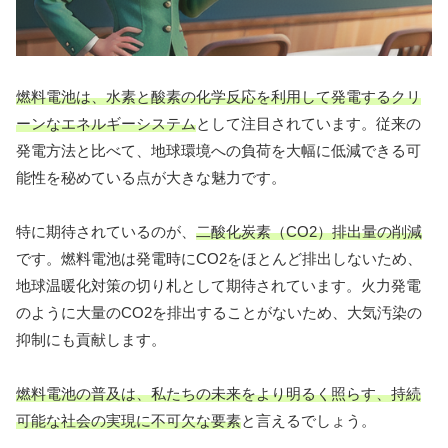
燃料電池は、水素と酸素の化学反応を利用して発電するクリ
ーンなエネルギーシステム
として注目されています。従来の
発電方法と比べて、地球環境への負荷を大幅に低減できる可
能性を秘めている点が大きな魅力です。
特に期待されているのが、
二酸化炭素（CO2）排出量の削減
です。燃料電池は発電時にCO2をほとんど排出しないため、
地球温暖化対策の切り札として期待されています。火力発電
のように大量のCO2を排出することがないため、大気汚染の
抑制にも貢献します。
燃料電池の普及は、私たちの未来をより明るく照らす、持続
可能な社会の実現に不可欠な要素
と言えるでしょう。