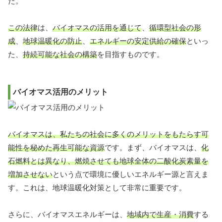
た。
この法律
は、
バイオマスの活用を通じて
、
循環型社会の形
成
、
地球温暖化の防止
、
エネルギーの安定供給の確保
といっ
た、
持続可能な社会の構築
を目指すものです。
バイオマス活用のメリット
バイオマスは、私たちの社会に多くのメリットをもたらす可
能性を秘めた再生可能な資源
です。まず、バイオマスは、
化
石燃料とは異なり、燃焼させても地球全体の二酸化炭素量を
増加させない
という点で環境に優しいエネルギー源と言えま
す。これは、地球温暖化対策として非常に重要です。
さらに、バイオマスエネルギーは、
地域内で生産・消費
する