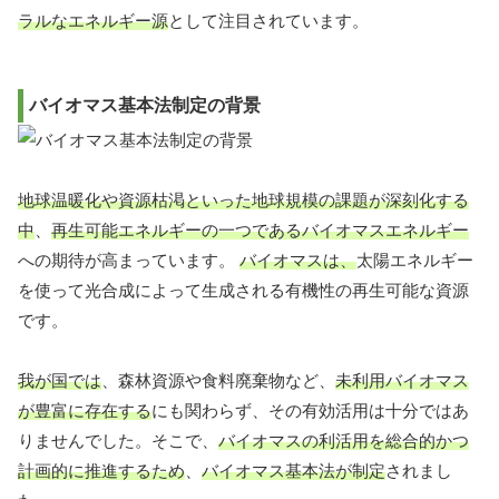
ラルなエネルギー源
として注目されています。
バイオマス基本法制定の背景
地球温暖化や資源枯渇といった地球規模の課題が深刻化する
中
、
再生可能エネルギーの一つであるバイオマスエネルギー
への期待が高まっています。
バイオマスは、
太陽エネルギー
を使って光合成によって生成される有機性の再生可能な資源
です。
我が国では
、森林資源や食料廃棄物など、
未利用バイオマス
が豊富に存在する
にも関わらず、その有効活用は十分ではあ
りませんでした。そこで、
バイオマスの利活用を総合的かつ
計画的に推進するため
、
バイオマス基本法が制定
されまし