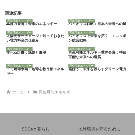
関連記事
再生可能エネルギー
再生可能エネルギー
🌊波力発電：未来のエネルギー
バイオマス戦略：日本の未来への鍵
再生可能エネルギー
再生可能エネルギー
太陽光サーチャージ：知っておきた
バイオマスで未来を拓く！：ニッポ
い電力料金の仕組み
ン総合戦略
再生可能エネルギー
再生可能エネルギー
非化石証書：課題と展望
再生可能エネルギー世界会議：持続
可能な未来への道筋
再生可能エネルギー
再生可能エネルギー
ゴミ焼却余熱：地球を救う熱エネル
選ぼう！未来を照らすグリーン電力
ギー
ホーム
再生可能エネルギー
SDGsと暮らし
地球環境を守るために