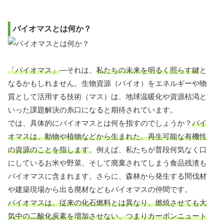
バイオマスとは何か？
「バイオマス」
―それは、
私たちの未来を明るく照らす鍵
と
なるかもしれません。生物資源（バイオ）をエネルギーや物
質として活用する技術（マス）は、地球温暖化や資源枯渇と
いった課題解決の糸口になると期待されています。
では、具体的にバイオマスとは何を指すのでしょうか？
バイ
オマスは、動物や植物などから生まれた、再生可能な有機性
の資源のことを指します
。例えば、私たちが普段何気なく口
にしているお米や野菜、そして廃棄されてしまう食品残渣も
バイオマスに含まれます。さらに、森林から発生する間伐材
や建築現場から出る廃材などもバイオマスの仲間です。
バイオマスは、従来の化石燃料とは異なり、燃焼させても大
気中の二酸化炭素を増加させない、つまりカーボンニュート