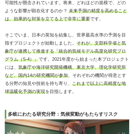
可能性が懸念されています。将来、どれほどの規模で、どの
ような影響が顕在化するのか？
未来予測の精度を高めること
は、効果的な対策を立てる上で非常に重要
です。
そこでいま、日本の英知を結集し、世界最高水準の予測を目
指すプロジェクトが始動しました。
それが、文部科学省と気
象庁が連携して推進する「統合的気候モデル高度化研究プロ
グラム（S-4）」
です。2021年度から始まった本プロジェクト
には、
気象庁や海洋研究開発機構、東京大学、理化学研究所
など、国内14の研究機関が参加
。それぞれの機関が得意とす
る分野の知見や技術を持ち寄り、
これまで以上に高精度な地
球温暖化予測の実現
を目指します。
多岐にわたる研究分野：気候変動がもたらすリスク