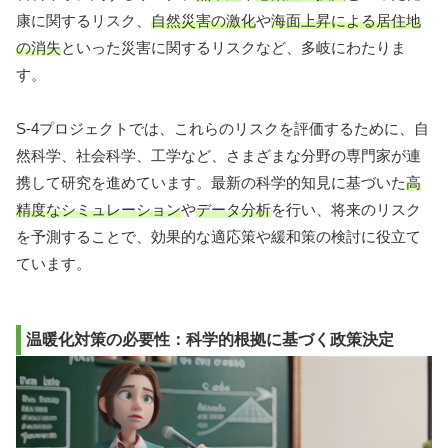
康に関するリスク、
自然災害の激化
や
海面上昇による居住地
の消失
といった災害に関するリスクなど、多岐にわたりま
す。
S-4プロジェクトでは、これらのリスクを評価するために、自
然科学、社会科学、工学など、さまざまな分野の専門家が連
携して研究を進めています。最新の科学的知見に基づいた
高
精度なシミュレーション
や
データ分析
を行い、将来のリスク
を予測することで、効果的な適応策や緩和策の検討に役立て
ています。
温暖化対策の必要性：科学的根拠に基づく政策決定