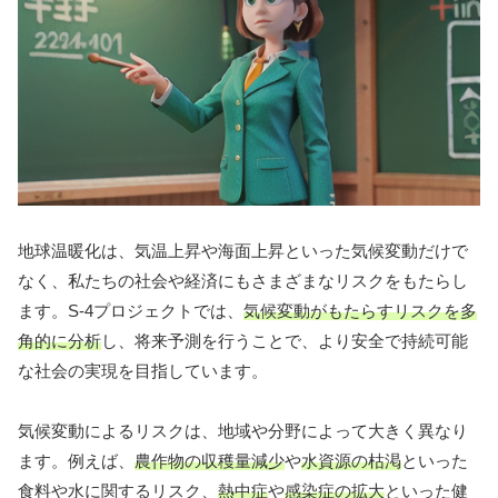
地球温暖化は、気温上昇や海面上昇といった気候変動だけで
なく、私たちの社会や経済にもさまざまなリスクをもたらし
ます。S-4プロジェクトでは、
気候変動がもたらすリスクを多
角的に分析
し、将来予測を行うことで、より安全で持続可能
な社会の実現を目指しています。
気候変動によるリスクは、地域や分野によって大きく異なり
ます。例えば、
農作物の収穫量減少
や
水資源の枯渇
といった
食料や水に関するリスク、
熱中症
や
感染症の拡大
といった健