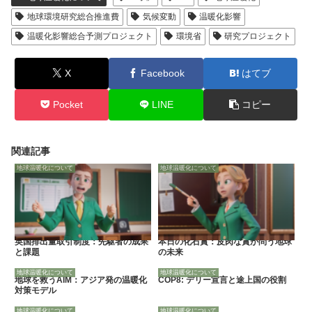
地球環境研究総合推進費
気候変動
温暖化影響
温暖化影響総合予測プロジェクト
環境省
研究プロジェクト
X
Facebook
はてブ
Pocket
LINE
コピー
関連記事
地球温暖化について
地球温暖化について
英国排出量取引制度：先駆者の成果
本日の化石賞：皮肉な賞が問う地球
と課題
の未来
地球温暖化について
地球温暖化について
地球を救うAIM：アジア発の温暖化
COP8: デリー宣言と途上国の役割
対策モデル
地球温暖化について
地球温暖化について