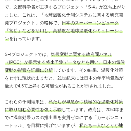
で、文部科学省が主導するプロジェクト「S-4」が立ち上がり
ました。これは、「地球温暖化予測システムに関する研究開
発プロジェクト」の略称で、
日本のスーパーコンピュータ
「富岳」などを活用し、高精度な地球温暖化シミュレーショ
ン
を行っています。
S-4プロジェクトでは、
気候変動に関する政府間パネル
（IPCC）が提示する将来予測データなどを用い、日本の気候
変動の影響を詳細に分析
しています。その結果、温暖化対策
をせずに現状のままだと、21世紀末には日本の年平均気温が
最大で4.5℃上昇する可能性があることが示されました。
これらの予測結果は、
私たちが早急かつ積極的な温暖化対策
に取り組む必要性を強く示唆
しています。政府は、2050年ま
でに温室効果ガスの排出量を実質ゼロにする「カーボンニュ
ートラル」を目標に掲げていますが、
私たち一人ひとりが地