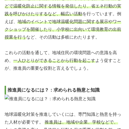
どで温暖化防止に関する情報を発信したり、省エネ行動の実
践を呼びかけたりするなど、幅広い活動
を行っています。例
えば、
地域のイベントで地球温暖化問題に関する展示やワー
クショップを開催したり、小学校に出向いて環境教育の出前
授業を行う
など、その活動は多岐にわたります。
これらの活動を通して、地域住民の環境問題への意識を高
め、
一人ひとりができることから行動を起こす
よう促すこと
が、推進員の重要な役割と言えるでしょう。
推進員になるには？：求められる熱意と知識
地球温暖化対策を推進していくには、専門知識と熱意を持っ
た人材が必要です。
推進員は、地域や企業、学校などで、