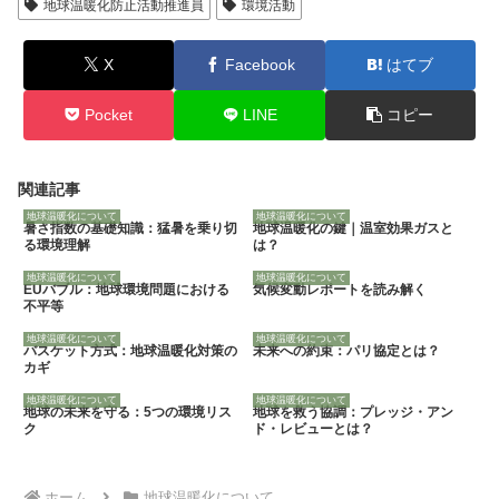
地球温暖化防止活動推進員
環境活動
X
Facebook
はてブ
Pocket
LINE
コピー
関連記事
地球温暖化について
地球温暖化について
暑さ指数の基礎知識：猛暑を乗り切
地球温暖化の鍵｜温室効果ガスと
る環境理解
は？
地球温暖化について
地球温暖化について
EUバブル：地球環境問題における
気候変動レポートを読み解く
不平等
地球温暖化について
地球温暖化について
バスケット方式：地球温暖化対策の
未来への約束：パリ協定とは？
カギ
地球温暖化について
地球温暖化について
地球の未来を守る：5つの環境リス
地球を救う協調：プレッジ・アン
ク
ド・レビューとは？
ホーム
地球温暖化について