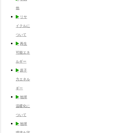
他
リサ
イクルに
ついて
再生
可能エネ
ルギー
原子
力エネル
ギー
地球
温暖化に
ついて
地球
環境を守