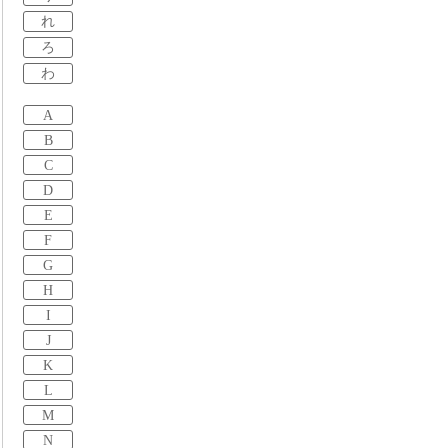
れ
ろ
わ
A
B
C
D
E
F
G
H
I
J
K
L
M
N