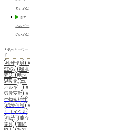
るために
省エ
ネルギー
のために
人気のキーワー
ド
地球環境
SDGs
環境
問題
地球
温暖化
エ
ネルギー
気候変動
生物多様性
環境保護
リサイクル
持続可能な
開発
国際
協力
温室