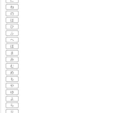
に
ね
の
は
ひ
ふ
へ
ほ
ま
み
む
め
も
や
ゆ
よ
ら
り