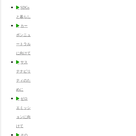
SDGs
と暮らし
カー
ボンニュ
ートラル
に向けて
サス
テナビリ
ティのた
めに
ゼロ
エミッシ
ョンに向
けて
その