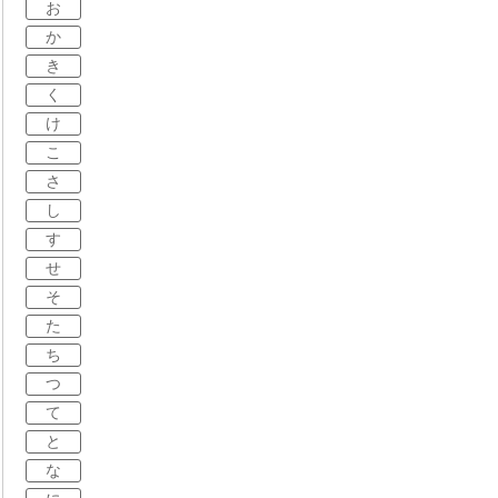
お
か
き
く
け
こ
さ
し
す
せ
そ
た
ち
つ
て
と
な