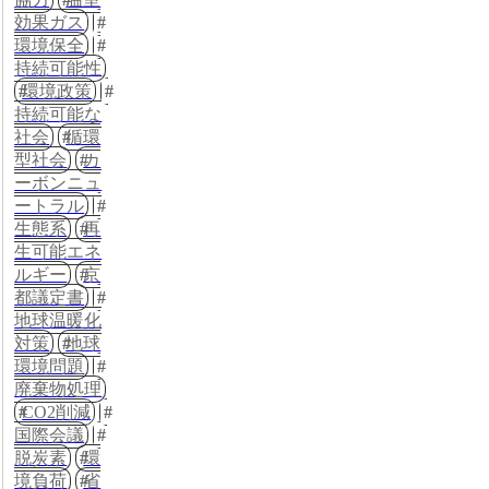
効果ガス
環境保全
持続可能性
環境政策
持続可能な
社会
循環
型社会
カ
ーボンニュ
ートラル
生態系
再
生可能エネ
ルギー
京
都議定書
地球温暖化
対策
地球
環境問題
廃棄物処理
CO2削減
国際会議
脱炭素
環
境負荷
省