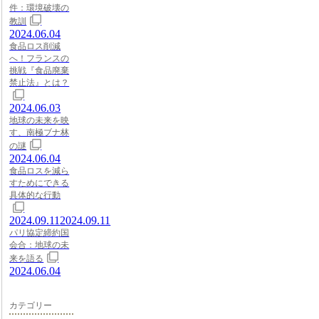
件：環境破壊の
教訓
2024.06.04
食品ロス削減
へ！フランスの
挑戦『食品廃棄
禁止法』とは？
2024.06.03
地球の未来を映
す、南極ブナ林
の謎
2024.06.04
食品ロスを減ら
すためにできる
具体的な行動
2024.09.11
2024.09.11
パリ協定締約国
会合：地球の未
来を語る
2024.06.04
カテゴリー