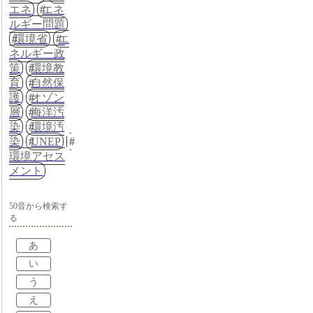
エネ
エネ
ルギー問題
環境省
エ
ネルギー政
策
環境教
育
自然保
護
オゾン
層
海洋汚
染
環境汚
染
UNEP
環境アセス
メント
50音から検索す
る
あ
い
う
え