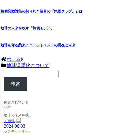
気候変動対策の切り札？注目の『気候クラブ』とは
地球の未来を映す「気候モデル」
地球を守る約束：コミットメントの現在と未来
ホーム
地球温暖化について
検索
検索されている
記事
地球の未来を映
す南極
2024.06.03
ラブキャナル事