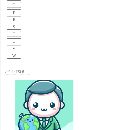
O
P
R
S
T
U
V
W
サイト作成者