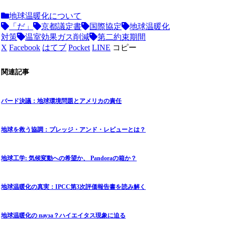
地球温暖化について
「だ」
京都議定書
国際協定
地球温暖化
対策
温室効果ガス削減
第二約束期間
X
Facebook
はてブ
Pocket
LINE
コピー
関連記事
バード決議：地球環境問題とアメリカの責任
地球を救う協調：プレッジ・アンド・レビューとは？
地球工学: 気候変動への希望か、 Pandoraの箱か？
地球温暖化の真実：IPCC第3次評価報告書を読み解く
地球温暖化の пауза？ハイエイタス現象に迫る