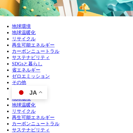
地球環境
地球温暖化
リサイクル
再生可能エネルギー
カーボンニュートラル
サステナビリティ
SDGsと暮らし
省エネルギー
ゼロエミッション
その他
JA
地球環境
地球温暖化
リサイクル
再生可能エネルギー
カーボンニュートラル
サステナビリティ