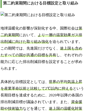
第二約束期間における目標設定と取り組み
地球温暖化の影響が深刻化する中、国際社会は
第
二約束期間
において、
より一層の温室効果ガス排
出削減に向けた取り組み強化
を迫られています。
この期間では、先進国だけでなく、
途上国も含め
たすべての国が共通の目標を共有
し、それぞれの
能力に応じた排出削減目標を設定することが求め
られます。
具体的な目標設定としては、
世界の平均気温上昇
を産業革命以前と比較して2℃以内に抑える
という
長期目標を達成するために、2020年以降の各国の
排出削減目標が議論されています。また、
資金援
助や技術協力
などを通じて、
途上国の温暖化対策