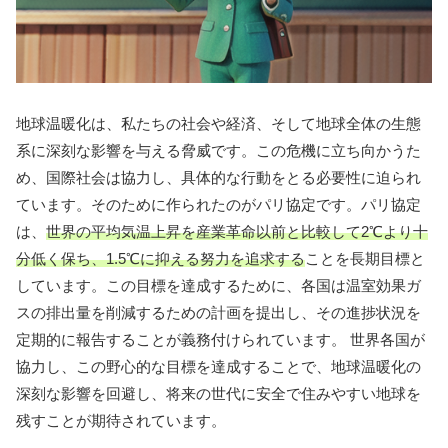
地球温暖化は、私たちの社会や経済、そして地球全体の生態
系に深刻な影響を与える脅威です。この危機に立ち向かうた
め、国際社会は協力し、具体的な行動をとる必要性に迫られ
ています。そのために作られたのがパリ協定です。パリ協定
は、
世界の平均気温上昇を産業革命以前と比較して2℃より十
分低く保ち、1.5℃に抑える努力を追求する
ことを長期目標と
しています。この目標を達成するために、各国は温室効果ガ
スの排出量を削減するための計画を提出し、その進捗状況を
定期的に報告することが義務付けられています。 世界各国が
協力し、この野心的な目標を達成することで、地球温暖化の
深刻な影響を回避し、将来の世代に安全で住みやすい地球を
残すことが期待されています。