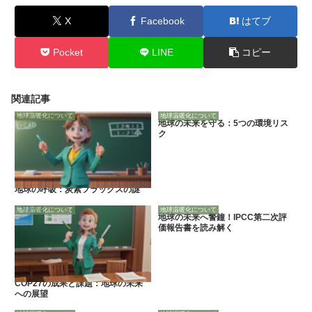
X
Facebook
はてブ
Pocket
LINE
コピー
関連記事
地球温暖化について
地球温暖化について
地球の未来を守る：5つの環境リス
ク
地球の呼吸：炭素フラックスの謎
地球温暖化について
地球温暖化について
地球の未来へ警鐘！IPCC第二次評
価報告書を読み解く
COP27の成果と課題：地球の未来
への展望