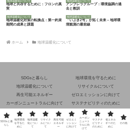
地球温暖化について
地球温暖化について
地球と共存するために：フロンの真
アンブレラグループ：環境協調の過
実
去と教訓
地球温暖化について
地球温暖化について
地球温暖化対策の転換点：第一約束
「いぶき2号」が拓く未来 – 地球環
期間の成果と課題
境観測の最前線
ホーム
地球温暖化について
SDGsと暮らし
地球環境を守るために
地球温暖化について
リサイクルについて
再生可能エネルギー
ゼロエミッションに向けて
カーボンニュートラルに向けて
サステナビリティのために
省エネルギーのために
その他
カーボン
地球環境
地球温暖
リサイク
再生可能
ゼロエミ
サステナ
省エネル
© 2024 未来地球環境ナビ.
SDGsと暮
ニュート
を守るた
化につい
ルについ
エネルギ
ッション
ビリティ
ギーのた
その他
らし
ラルに向
めに
て
て
ー
に向けて
のために
めに
けて