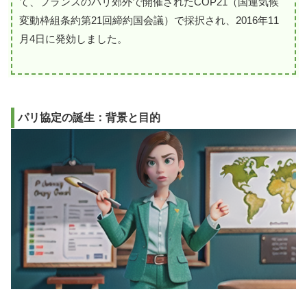
て、フランスのパリ郊外で開催されたCOP21（国連気候
変動枠組条約第21回締約国会議）で採択され、2016年11
月4日に発効しました。
パリ協定の誕生：背景と目的