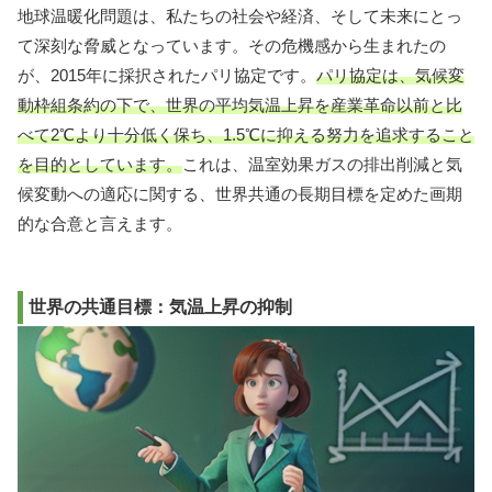
地球温暖化問題は、私たちの社会や経済、そして未来にとっ
て深刻な脅威となっています。その危機感から生まれたの
が、2015年に採択されたパリ協定です。
パリ協定は、気候変
動枠組条約の下で、世界の平均気温上昇を産業革命以前と比
べて2℃より十分低く保ち、1.5℃に抑える努力を追求すること
を目的としています。
これは、温室効果ガスの排出削減と気
候変動への適応に関する、世界共通の長期目標を定めた画期
的な合意と言えます。
世界の共通目標：気温上昇の抑制