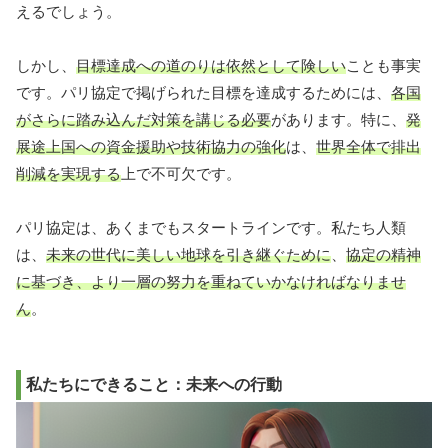
えるでしょう。
しかし、
目標達成への道のりは依然として険しい
ことも事実
です。パリ協定で掲げられた目標を達成するためには、
各国
がさらに踏み込んだ対策を講じる必要
があります。特に、
発
展途上国への資金援助や技術協力の強化
は、
世界全体で排出
削減を実現する
上で不可欠です。
パリ協定は、あくまでもスタートラインです。私たち人類
は、
未来の世代に美しい地球を引き継ぐために
、
協定の精神
に基づき、より一層の努力を重ねていかなければなりませ
ん
。
私たちにできること：未来への行動