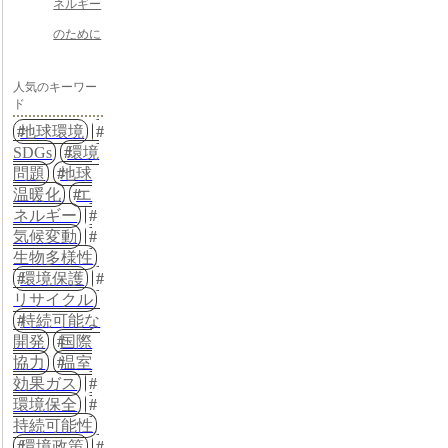
ネルギー
のために
人気のキーワー
ド
地球環境
SDGs
環境
問題
地球
温暖化
エ
ネルギー
気候変動
生物多様性
環境保護
リサイクル
持続可能な
開発
国際
協力
温室
効果ガス
環境保全
持続可能性
環境政策