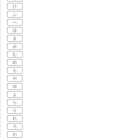
ひ
ふ
へ
ほ
ま
み
む
め
も
や
ゆ
よ
ら
り
れ
ろ
わ