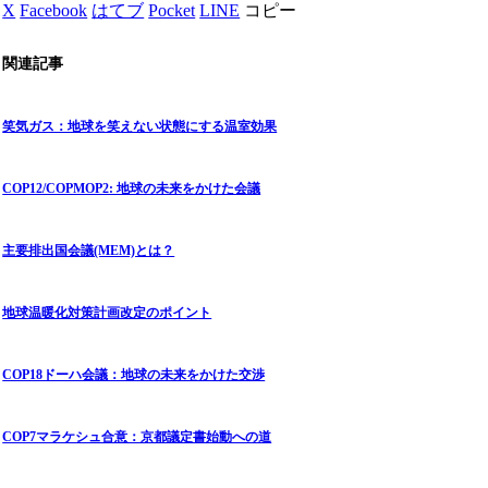
X
Facebook
はてブ
Pocket
LINE
コピー
関連記事
笑気ガス：地球を笑えない状態にする温室効果
COP12/COPMOP2: 地球の未来をかけた会議
主要排出国会議(MEM)とは？
地球温暖化対策計画改定のポイント
COP18ドーハ会議：地球の未来をかけた交渉
COP7マラケシュ合意：京都議定書始動への道