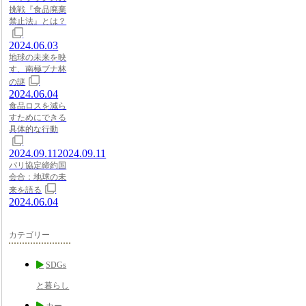
挑戦『食品廃棄
禁止法』とは？
2024.06.03
地球の未来を映
す、南極ブナ林
の謎
2024.06.04
食品ロスを減ら
すためにできる
具体的な行動
2024.09.11
2024.09.11
パリ協定締約国
会合：地球の未
来を語る
2024.06.04
カテゴリー
SDGs
と暮らし
カー