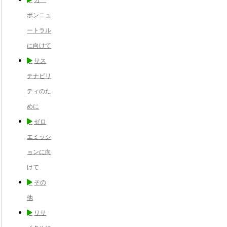
ボンニュ
ートラル
に向けて
サス
テナビリ
ティのた
めに
ゼロ
エミッシ
ョンに向
けて
その
他
リサ