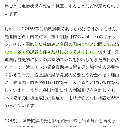
年ごとに進捗状況を報告・見直しすることなどが定められて
います。
しかし、COPが常に順風満帆であったわけではありません。
先進国と途上国の対立、排出削減目標の ambition のギャッ
プ、そして
国際的な枠組みと各国の国内事情との間にある溝
など、多くの課題も浮き彫りになってきました。
例えば、先
進国は歴史的に多くの温室効果ガスを排出してきた責任があ
るとして、途上国への資金援助や技術支援を強化する必要性
を訴える一方、途上国は経済発展の必要性や資金不足を理由
に、先進国と同等の削減目標を受け入れることには抵抗を示
しています。また、各国が提出する削減目標を合計しても、
パリ協定の目標達成には程遠く、より野心的な目標設定が求
められています。
COPは、国際協調の光と影を如実に映し出す舞台と言えま