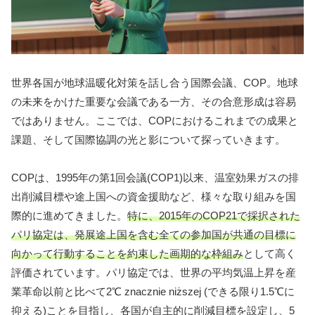
世界各国が地球温暖化対策を話し合う国際会議、COP。地球
の未来をかけた重要な会議である一方、その合意形成は容易
ではありません。ここでは、COPにおけるこれまでの成果と
課題、そして国際協調の光と影について探っていきます。
COPは、1995年の第1回会議(COP1)以来、温室効果ガスの排
出削減目標や途上国への資金援助など、様々な取り組みを国
際的に進めてきました。
特に、2015年のCOP21で採択された
パリ協定は、発展途上国を含む全ての参加国が共通の目標に
向かって行動することを約束した画期的な枠組み
として高く
評価されています。パリ協定では、世界の平均気温上昇を産
業革命以前と比べて2℃ znacznie niższej (できる限り1.5℃に
抑える)ことを目指し、各国が自主的に削減目標を設定し、5