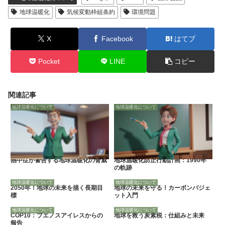
地球温暖化
気候変動枠組条約
環境問題
X
Facebook
はてブ
Pocket
LINE
コピー
関連記事
地球温暖化について
地球温暖化について
熱中症が警告する地球温暖化の脅威
地球温暖化防止行動計画：1990年
の軌跡
地球温暖化について
地球温暖化について
2050年！地球の未来を描く長期目
地球の未来を守る！カーボンバジェ
標
ット入門
地球温暖化について
地球温暖化について
COP10：ブエノスアイレスからの
地球を救う炭素税：仕組みと未来
報告