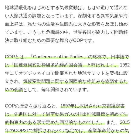
地球温暖化をはじめとする気候変動は、もはや避けて通れな
い人類共通の課題となっています。深刻化する異常気象や海
面上昇は、私たちの生活や生態系に大きな影響を及ぼし始め
ています。こうした危機感の中、世界各国が協力して問題解
決に取り組むための重要な舞台がCOPです。
COPとは、「Conference of the Parties」の略称で、日本語で
は「国連気候変動枠組条約締約国会議」と呼ばれます。
1992
年にリオデジャネイロで開催された地球サミットを契機に設
立され、
気候変動問題に関する国際的な枠組みを協議するた
めの会議
として、毎年開催されています。
COPの歴史を振り返ると、
1997年に採択された京都議定書
は、先進国に対して温室効果ガスの排出削減目標を初めて法
的拘束力のある形で定めた画期的なものでした。
また、
2015
年のCOP21で採択されたパリ協定では、産業革命前からの気