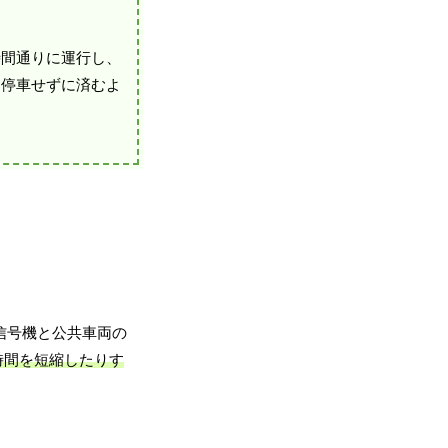
時間通りに運行し、
く停車せずに済むよ
信号機と公共車両の
時間を短縮したりす