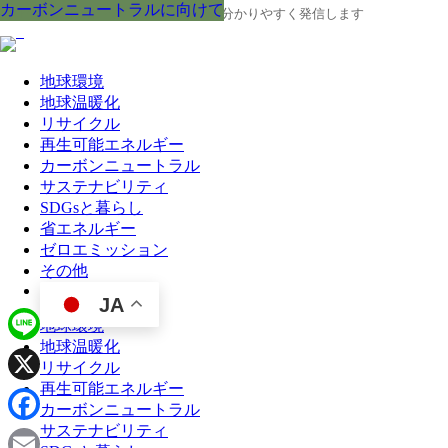
カーボンニュートラルに向けて
カーボンニュートラルに向けて
カーボンニュートラルに向けて
カーボンニュートラルに向けて
カーボンニュートラルに向けて
カーボンニュートラルに向けて
カーボンニュートラルに向けて
カーボンニュートラルに向けて
カーボンニュートラルに向けて
地球の今と未来に役立つ環境情報を、分かりやすく発信します
地球環境
地球温暖化
リサイクル
再生可能エネルギー
カーボンニュートラル
サステナビリティ
SDGsと暮らし
省エネルギー
ゼロエミッション
その他
JA
地球環境
地球温暖化
Line
リサイクル
再生可能エネルギー
X
カーボンニュートラル
サステナビリティ
Facebook