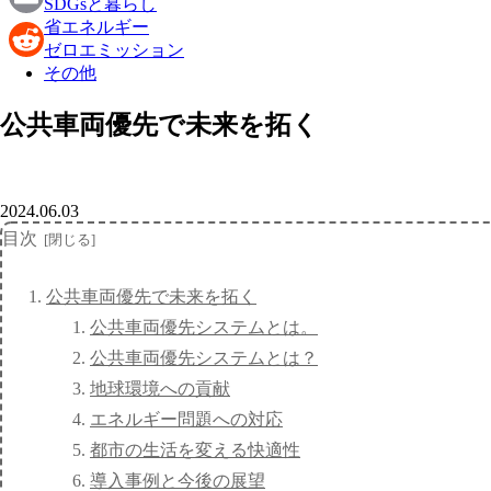
SDGsと暮らし
省エネルギー
Email
ゼロエミッション
その他
Reddit
公共車両優先で未来を拓く
2024.06.03
目次
公共車両優先で未来を拓く
公共車両優先システムとは。
公共車両優先システムとは？
地球環境への貢献
エネルギー問題への対応
都市の生活を変える快適性
導入事例と今後の展望