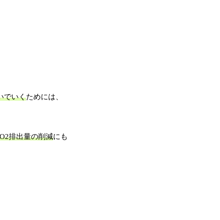
いでいく
ためには、
CO2排出量の削減
にも