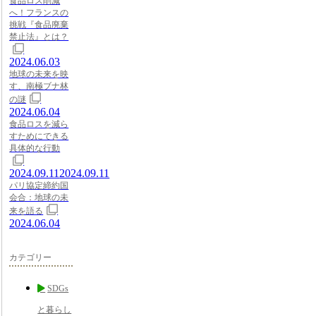
食品ロス削減
へ！フランスの
挑戦『食品廃棄
禁止法』とは？
2024.06.03
地球の未来を映
す、南極ブナ林
の謎
2024.06.04
食品ロスを減ら
すためにできる
具体的な行動
2024.09.11
2024.09.11
パリ協定締約国
会合：地球の未
来を語る
2024.06.04
カテゴリー
SDGs
と暮らし