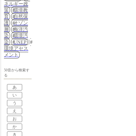
ネルギー政
策
環境教
育
自然保
護
オゾン
層
海洋汚
染
環境汚
染
UNEP
環境アセス
メント
50音から検索す
る
あ
い
う
え
お
か
き