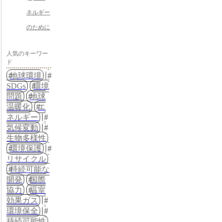
ネルギー
のために
人気のキーワー
ド
地球環境
SDGs
環境
問題
地球
温暖化
エ
ネルギー
気候変動
生物多様性
環境保護
リサイクル
持続可能な
開発
国際
協力
温室
効果ガス
環境保全
持続可能性