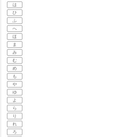
は
ひ
ふ
へ
ほ
ま
み
む
め
も
や
ゆ
よ
ら
り
れ
ろ