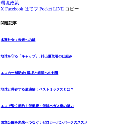
環境政策
X
Facebook
はてブ
Pocket
LINE
コピー
関連記事
水素社会：未来への鍵
地球を守る「キャップ」: 排出量取引の仕組み
エコカー補助金: 環境と経済への影響
地球と共存する最適解：ベストミックスとは？
エコで賢く節約！低燃費・低排出ガス車の魅力
国立公園を未来へつなぐ：ゼロカーボンパークのススメ