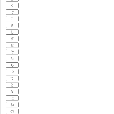
く
け
こ
さ
し
す
せ
そ
た
ち
つ
て
と
な
に
ね
の