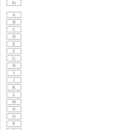
わ
A
B
C
D
E
F
G
H
I
J
K
L
M
N
O
P