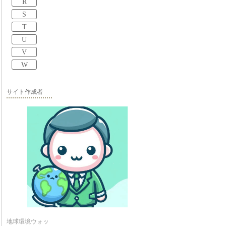
R
S
T
U
V
W
サイト作成者
地球環境ウォッ