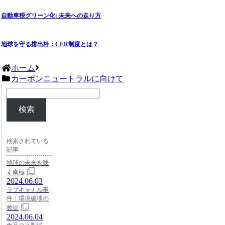
自動車税グリーン化: 未来への走り方
地球を守る排出枠：CER制度とは？
ホーム
カーボンニュートラルに向けて
検索
検索されている
記事
地球の未来を映
す南極
2024.06.03
ラブキャナル事
件：環境破壊の
教訓
2024.06.04