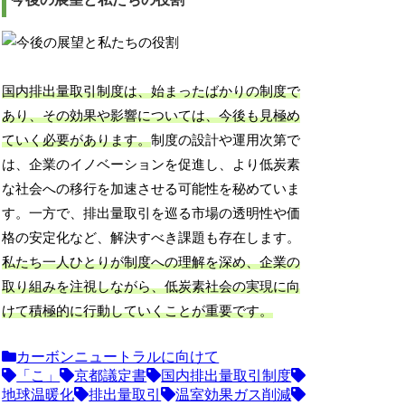
国内排出量取引制度は、始まったばかりの制度で
あり、その効果や影響については、今後も見極め
ていく必要があります。
制度の設計や運用次第で
は、企業のイノベーションを促進し、より低炭素
な社会への移行を加速させる可能性を秘めていま
す。一方で、排出量取引を巡る市場の透明性や価
格の安定化など、解決すべき課題も存在します。
私たち一人ひとりが制度への理解を深め、企業の
取り組みを注視しながら、低炭素社会の実現に向
けて積極的に行動していくことが重要です。
カーボンニュートラルに向けて
「こ」
京都議定書
国内排出量取引制度
地球温暖化
排出量取引
温室効果ガス削減