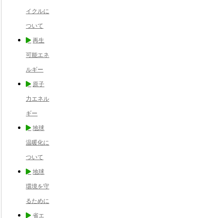
イクルに
ついて
再生
可能エネ
ルギー
原子
力エネル
ギー
地球
温暖化に
ついて
地球
環境を守
るために
省エ