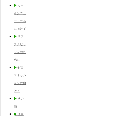
カー
ボンニュ
ートラル
に向けて
サス
テナビリ
ティのた
めに
ゼロ
エミッシ
ョンに向
けて
その
他
リサ