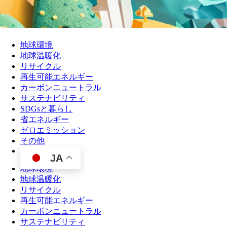
地球環境
地球温暖化
リサイクル
再生可能エネルギー
カーボンニュートラル
サステナビリティ
SDGsと暮らし
省エネルギー
ゼロエミッション
その他
JA
地球環境
地球温暖化
リサイクル
再生可能エネルギー
カーボンニュートラル
サステナビリティ