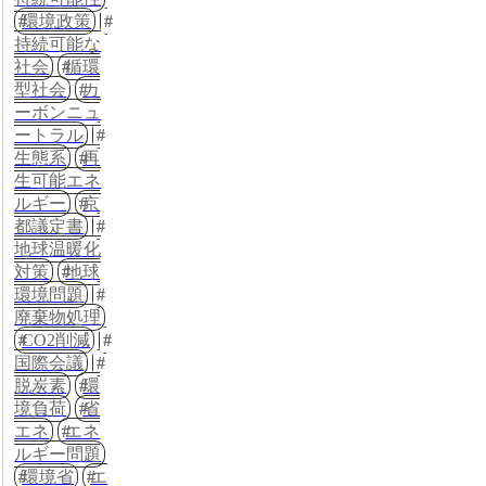
環境政策
持続可能な
社会
循環
型社会
カ
ーボンニュ
ートラル
生態系
再
生可能エネ
ルギー
京
都議定書
地球温暖化
対策
地球
環境問題
廃棄物処理
CO2削減
国際会議
脱炭素
環
境負荷
省
エネ
エネ
ルギー問題
環境省
エ