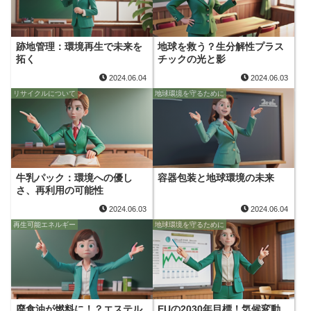
跡地管理：環境再生で未来を
地球を救う？生分解性プラス
拓く
チックの光と影
2024.06.04
2024.06.03
リサイクルについて
地球環境を守るために
牛乳パック：環境への優し
容器包装と地球環境の未来
さ、再利用の可能性
2024.06.03
2024.06.04
再生可能エネルギー
地球環境を守るために
廃食油が燃料に！？エステル
EUの2030年目標！気候変動