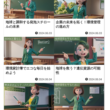
地球と調和する発泡スチロー
企業の未来を拓く！環境管理
ルの未来
の進め方
2024.06.03
2024.06.03
SDGsと暮らし
地球環境を守るために
環境家計簿でエコな毎日を始
地球を救う？遺伝資源の可能
めよう
性
2024.06.04
2024.06.04
サステナビリティのために
地球環境を守るために