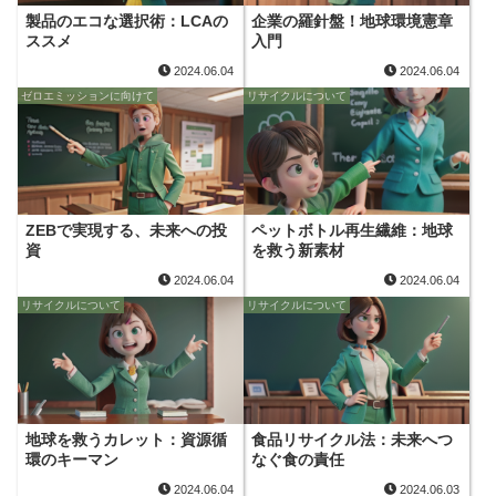
製品のエコな選択術：LCAの
企業の羅針盤！地球環境憲章
ススメ
入門
2024.06.04
2024.06.04
ゼロエミッションに向けて
リサイクルについて
ZEBで実現する、未来への投
ペットボトル再生繊維：地球
資
を救う新素材
2024.06.04
2024.06.04
リサイクルについて
リサイクルについて
地球を救うカレット：資源循
食品リサイクル法：未来へつ
環のキーマン
なぐ食の責任
2024.06.04
2024.06.03