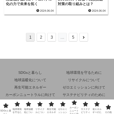
化の力で未来を拓く
対策の取り組みとは？
2024.06.04
2024.06.04
次
1
2
3
…
5
へ
SDGsと暮らし
地球環境を守るために
地球温暖化について
リサイクルについて
再生可能エネルギー
ゼロエミッションに向けて
カーボンニュートラルに向けて
サステナビリティのために
省エネルギーのために
その他
カーボン
地球環境
地球温暖
リサイク
再生可能
ゼロエミ
サステナ
省エネル
© 2024 未来地球環境ナビ.
SDGsと暮
ニュート
を守るた
化につい
ルについ
エネルギ
ッション
ビリティ
ギーのた
その他
らし
ラルに向