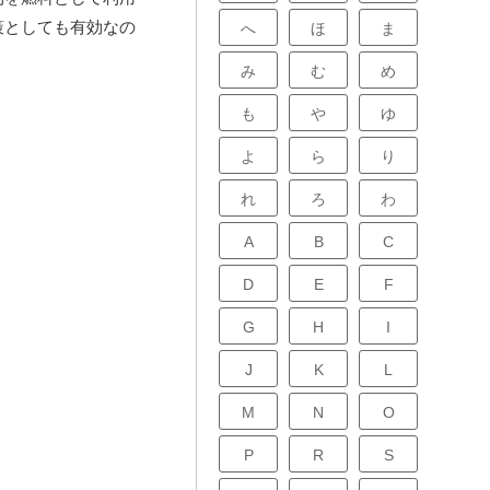
策としても有効なの
へ
ほ
ま
み
む
め
も
や
ゆ
よ
ら
り
れ
ろ
わ
A
B
C
D
E
F
G
H
I
J
K
L
M
N
O
P
R
S