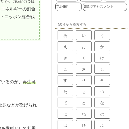
したが、現在では技
UNEP
環境アセスメント
スエネルギーの割合
ス・ニッポン総合戦
50音から検索する
あ
い
う
え
お
か
き
く
け
こ
さ
し
す
せ
そ
ているのが、
再生可
た
ち
つ
て
と
な
糞尿などが挙げられ
に
ね
の
は
ひ
ふ
物を燃料として利用