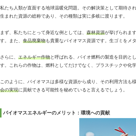
私たち人類が直面する地球温暖化問題。その解決策として期待さ
生まれた資源の総称であり、その種類は実に多岐に渡ります。
まず、私たちにとって身近な例としては、
森林資源
が挙げられま
す。また、
食品廃棄物
も貴重なバイオマス資源です。生ゴミをメ
さらに、
エネルギー作物
と呼ばれる、バイオ燃料の製造を目的と
す。これらの作物は、燃料としてだけでなく、プラスチックや化
このように、バイオマスは多様な資源から成り、その利用方法も
会の実現
に貢献できる可能性を秘めていると言えるでしょう。
バイオマスエネルギーのメリット：環境への貢献