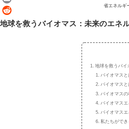
e
a
省エネルギ
E
c
m
R
地球を救うバイオマス：未来のエネ
e
a
e
b
i
d
o
l
d
o
i
k
t
地球を救うバイ
バイオマスと
バイオマスと
バイオマスの
バイオマスエ
バイオマスエ
私たちができ