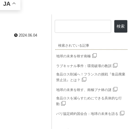
JA
検索
2024.06.04
検索されている記事
地球の未来を映す南極
ラブキャナル事件：環境破壊の教訓
食品ロス削減へ！フランスの挑戦『食品廃棄
禁止法』とは？
地球の未来を映す、南極ブナ林の謎
食品ロスを減らすためにできる具体的な行
動
パリ協定締約国会合：地球の未来を語る