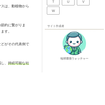
T
U
V
マスは、動植物から
W
の節約に繋がりま
サイト作成者
ります。
などがその代表例で
地球環境ウォッチャー
減し、
持続可能な社