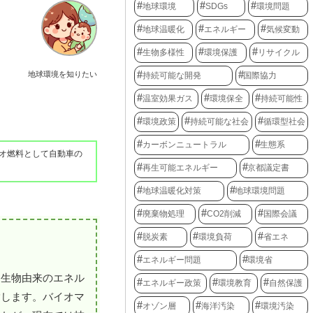
地球環境
SDGs
環境問題
地球温暖化
エネルギー
気候変動
生物多様性
環境保護
リサイクル
地球環境を知りたい
持続可能な開発
国際協力
温室効果ガス
環境保全
持続可能性
環境政策
持続可能な社会
循環型社会
カーボンニュートラル
生態系
オ燃料として自動車の
再生可能エネルギー
京都議定書
地球温暖化対策
地球環境問題
廃棄物処理
CO2削減
国際会議
脱炭素
環境負荷
省エネ
エネルギー問題
環境省
な生物由来のエネル
エネルギー政策
環境教育
自然保護
指します。バイオマ
オゾン層
海洋汚染
環境汚染