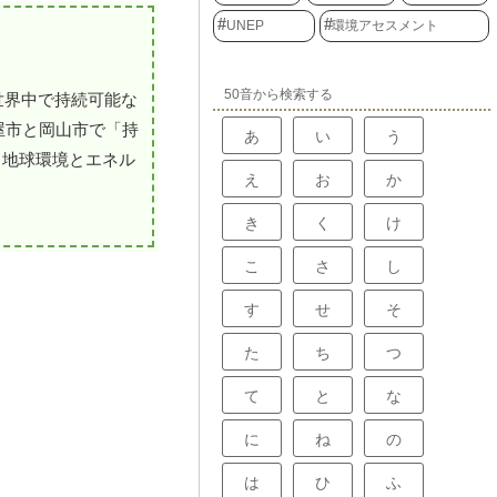
UNEP
環境アセスメント
50音から検索する
、世界中で持続可能な
屋市と岡山市で「持
あ
い
う
、地球環境とエネル
え
お
か
き
く
け
こ
さ
し
す
せ
そ
た
ち
つ
て
と
な
に
ね
の
は
ひ
ふ