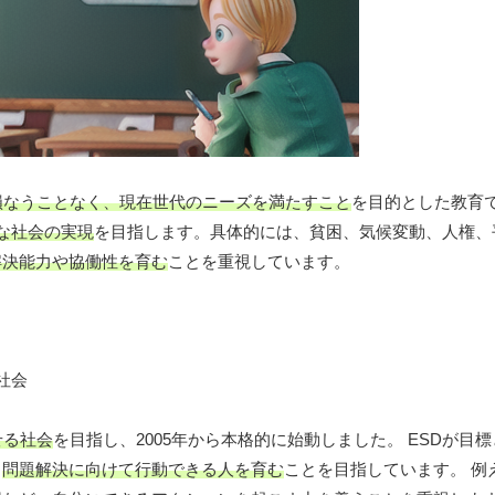
損なうことなく、現在世代のニーズを満たすこと
を目的とした教育で
な社会の実現
を目指します。具体的には、貧困、気候変動、人権、
解決能力や協働性を育む
ことを重視しています。
せる社会
を目指し、2005年から本格的に始動しました。 ESDが目
、
問題解決に向けて行動できる人を育む
ことを目指しています。 例