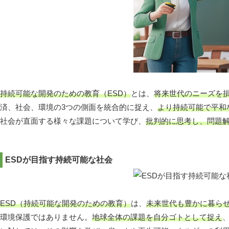
持続可能な開発のための教育（ESD）
とは、
将来世代のニーズを
済、社会、環境の3つの側面を統合的に捉え、
より持続可能で平和
社会が直面する様々な課題について学び、
批判的に思考し、問題
ESDが目指す持続可能な社会
ESD（持続可能な開発のための教育）
は、
未来世代も豊かに暮ら
環境保護ではありません。
地球全体の課題を自分ゴトとして捉え