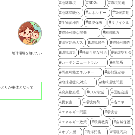
地球環境
SDGs
環境問題
地球温暖化
エネルギー
気候変動
生物多様性
環境保護
リサイクル
持続可能な開発
国際協力
温室効果ガス
環境保全
持続可能性
環境政策
持続可能な社会
循環型社会
地球環境を知りたい
カーボンニュートラル
生態系
再生可能エネルギー
京都議定書
地球温暖化対策
地球環境問題
ひとりが主体となって
廃棄物処理
CO2削減
国際会議
脱炭素
環境負荷
省エネ
エネルギー問題
環境省
エネルギー政策
環境教育
自然保護
オゾン層
海洋汚染
環境汚染