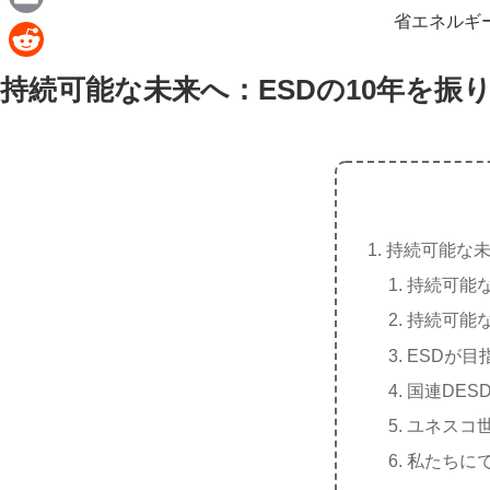
e
a
省エネルギ
E
c
m
R
持続可能な未来へ：ESDの10年を振
e
a
e
b
i
d
o
l
d
o
i
k
t
持続可能な未
持続可能
持続可能
ESDが目
国連DES
ユネスコ
私たちに