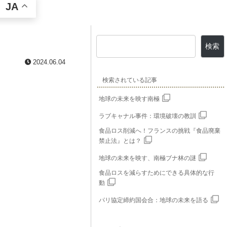
JA
検索
2024.06.04
検索されている記事
地球の未来を映す南極
ラブキャナル事件：環境破壊の教訓
食品ロス削減へ！フランスの挑戦『食品廃棄
禁止法』とは？
地球の未来を映す、南極ブナ林の謎
食品ロスを減らすためにできる具体的な行
動
パリ協定締約国会合：地球の未来を語る