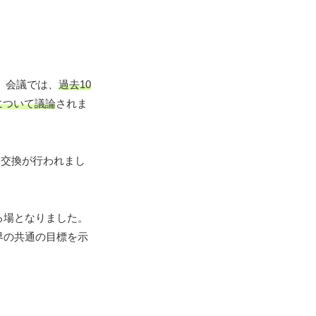
。会議では、
過去10
について議論
されま
見交換が行われまし
る場となりました。
界の共通の目標を示