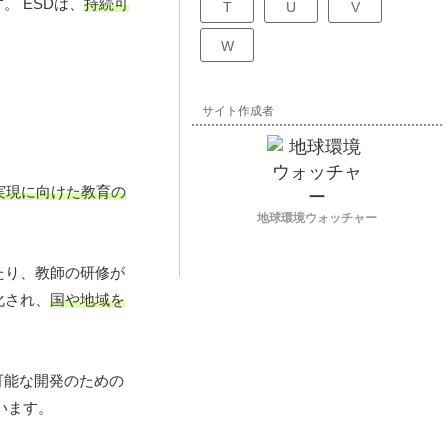
。 ESDは、
持続可
T
U
V
W
サイト作成者
実現に向けた教育の
地球環境ウォッチャー
たり、教師の研修が
化され、
国や地域を
可能な開発のための
います。