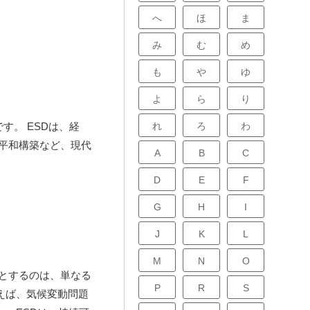
へ
ほ
ま
み
む
め
も
や
ゆ
よ
ら
り
れ
ろ
わ
す。 ESDは、経
平和構築など、現代
A
B
C
D
E
F
G
H
I
J
K
L
M
N
O
標とするのは、単なる
P
R
S
えば、気候変動問題