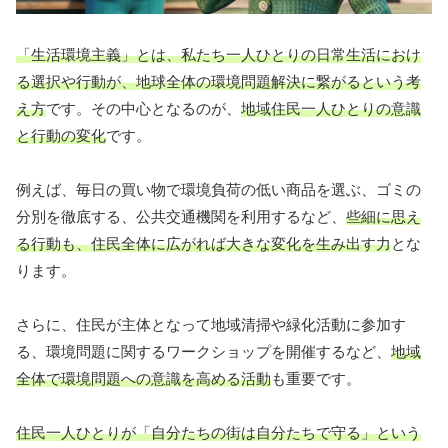
「生活環境主義」とは、私たち一人ひとりの日常生活におけ
る選択や行動が、地球全体の環境問題解決に繋がるという考
え方
です。その中心となるのが、
地域住民一人ひとりの意識
と行動の変化
です。
例えば、毎日の買い物で環境負荷の低い商品を選ぶ、ゴミの
分別を徹底する、公共交通機関を利用するなど、
些細に思え
る行動も、住民全体に広がれば大きな変化を生み出す力
とな
ります。
さらに、住民が主体となって地域清掃や緑化活動に参加す
る、環境問題に関するワークショップを開催するなど、
地域
全体で環境問題への意識を高める活動
も重要です。
住民一人ひとりが「自分たちの街は自分たちで守る」という