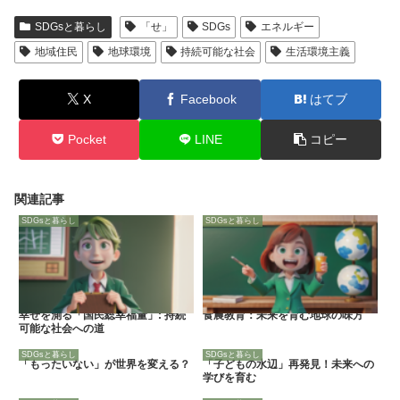
SDGsと暮らし
「せ」
SDGs
エネルギー
地域住民
地球環境
持続可能な社会
生活環境主義
X
Facebook
はてブ
Pocket
LINE
コピー
関連記事
SDGsと暮らし
SDGsと暮らし
幸せを測る「国民総幸福量」: 持続
食農教育：未来を育む地球の味方
可能な社会への道
SDGsと暮らし
SDGsと暮らし
「もったいない」が世界を変える？
「子どもの水辺」再発見！未来への
学びを育む