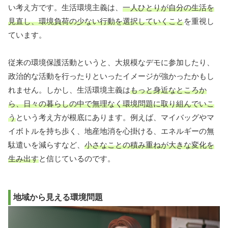
い考え方です。生活環境主義は、
一人ひとりが自分の生活を
見直し、環境負荷の少ない行動を選択していくこと
を重視し
ています。
従来の環境保護活動というと、大規模なデモに参加したり、
政治的な活動を行ったりといったイメージが強かったかもし
れません。しかし、生活環境主義は
もっと身近なところか
ら、日々の暮らしの中で無理なく環境問題に取り組んでいこ
う
という考え方が根底にあります。例えば、マイバッグやマ
イボトルを持ち歩く、地産地消を心掛ける、エネルギーの無
駄遣いを減らすなど、
小さなことの積み重ねが大きな変化を
生み出す
と信じているのです。
地域から見える環境問題