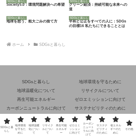
SDGsと暮らし
SDGsと暮らし
Society5.0：環境問題解決への希望
グリーン経済：持続可能な未来への
道
SDGsと暮らし
SDGsと暮らし
地球を想う、粗大ごみの捨て方
平和と公正をすべての人に：SDGs
の目標16 私たちにできることとは
ホーム
SDGsと暮らし
SDGsと暮らし
地球環境を守るために
地球温暖化について
リサイクルについて
再生可能エネルギー
ゼロエミッションに向けて
カーボンニュートラルに向けて
サステナビリティのために
省エネルギーのために
その他
カーボン
地球環境
地球温暖
リサイク
再生可能
ゼロエミ
サステナ
省エネル
© 2024 未来地球環境ナビ.
SDGsと暮
ニュート
を守るた
化につい
ルについ
エネルギ
ッション
ビリティ
ギーのた
その他
らし
ラルに向
めに
て
て
ー
に向けて
のために
めに
けて