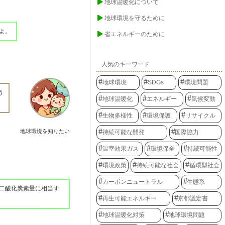
地球温暖化について
地球環境を守るために
よ。
省エネルギーのために
人気のキーワード
地球環境
SDGs
環境問題
う
地球温暖化
エネルギー
気候変動
生物多様性
環境保護
リサイクル
地球環境を知りたい
持続可能な開発
国際協力
温室効果ガス
環境保全
持続可能性
環境政策
持続可能な社会
循環型社会
カーボンニュートラル
生態系
る二酸化炭素量に相当す
再生可能エネルギー
京都議定書
地球温暖化対策
地球環境問題