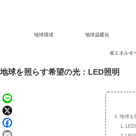
地球環境
地球温暖化
省エネルギ
地球を照らす希望の光：LED照明
L
地球を
i
X
LE
n
F
LE