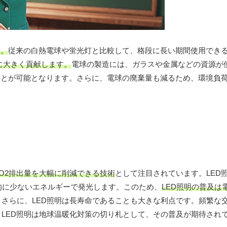
す。
従来の白熱電球や蛍光灯と比較して、格段に長い期間使用でき
に大きく貢献します。
電球の製造には、ガラスや金属などの資源が
ことが可能となります。さらに、電球の廃棄量も減るため、環境負
CO2排出量を大幅に削減できる技術
として注目されています。LED
倒的に少ないエネルギーで発光します。このため、
LED照明の普及は
さらに、LED照明は長寿命であることも大きな利点です。頻繁な
、LED照明は地球温暖化対策の切り札として、その普及が期待され