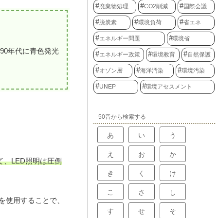
廃棄物処理
CO2削減
国際会議
脱炭素
環境負荷
省エネ
エネルギー問題
環境省
90年代に青色発光
エネルギー政策
環境教育
自然保護
オゾン層
海洋汚染
環境汚染
UNEP
環境アセスメント
50音から検索する
あ
い
う
え
お
か
、LED照明は圧倒
き
く
け
こ
さ
し
明を使用することで、
す
せ
そ