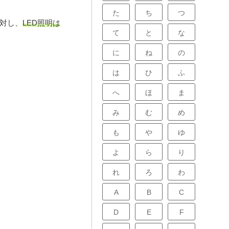
た
ち
つ
に対し、
LED照明は
て
と
な
に
ね
の
は
ひ
ふ
へ
ほ
ま
み
む
め
も
や
ゆ
よ
ら
り
れ
ろ
わ
A
B
C
D
E
F