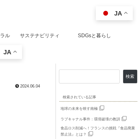
JA
ラル
サステナビリティ
SDGsと暮らし
JA
検索
2024.06.04
検索されている記事
地球の未来を映す南極
ラブキャナル事件：環境破壊の教訓
食品ロス削減へ！フランスの挑戦『食品廃棄
禁止法』とは？