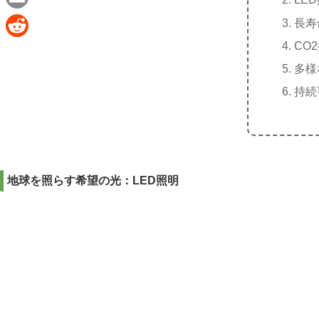
e
a
E
長寿
c
m
CO
R
e
a
多様
e
b
i
持続
d
o
l
d
o
i
k
t
地球を照らす希望の光：LED照明