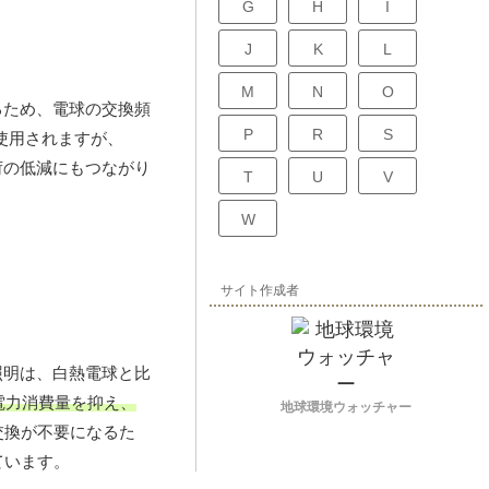
G
H
I
J
K
L
M
N
O
るため、電球の交換頻
P
R
S
使用されますが、
荷の低減にもつながり
T
U
V
W
サイト作成者
照明は、白熱電球と比
電力消費量を抑え、
地球環境ウォッチャー
交換が不要になるた
ています。