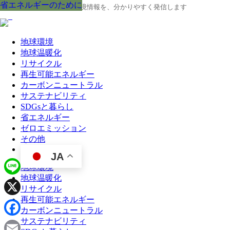
省エネルギーのために
省エネルギーのために
省エネルギーのために
省エネルギーのために
省エネルギーのために
省エネルギーのために
省エネルギーのために
省エネルギーのために
省エネルギーのために
地球の今と未来に役立つ環境情報を、分かりやすく発信します
地球環境
地球温暖化
リサイクル
再生可能エネルギー
カーボンニュートラル
サステナビリティ
SDGsと暮らし
省エネルギー
ゼロエミッション
その他
JA
地球環境
地球温暖化
Line
リサイクル
再生可能エネルギー
X
カーボンニュートラル
サステナビリティ
Facebook