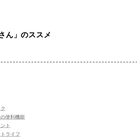
さん」のススメ
ック
」の便利機能
イント
ートライフ