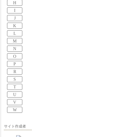
H
I
J
K
L
M
N
O
P
R
S
T
U
V
W
サイト作成者