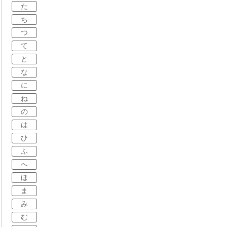
た
ち
つ
て
と
な
に
ね
の
は
ひ
ふ
へ
ほ
ま
み
む