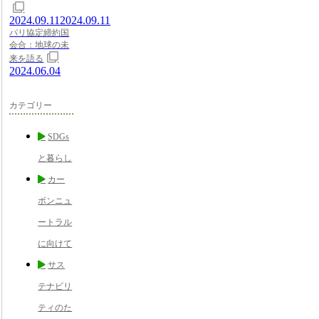
2024.09.11
2024.09.11
パリ協定締約国
会合：地球の未
来を語る
2024.06.04
カテゴリー
SDGs
と暮らし
カー
ボンニュ
ートラル
に向けて
サス
テナビリ
ティのた