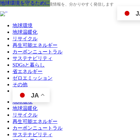
地球環境を守るために
地球環境を守るために
地球環境を守るために
地球環境を守るために
地球環境を守るために
地球環境を守るために
地球環境を守るために
地球環境を守るために
地球環境を守るために
地球の今と未来に役立つ環境情報を、分かりやすく発信します
J
地球環境
地球温暖化
リサイクル
再生可能エネルギー
カーボンニュートラル
サステナビリティ
SDGsと暮らし
省エネルギー
ゼロエミッション
その他
JA
地球環境
地球温暖化
リサイクル
再生可能エネルギー
カーボンニュートラル
サステナビリティ