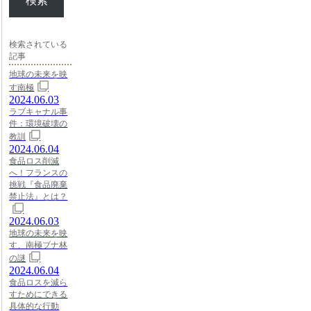
検索
検索されている
記事
地球の未来を映
す南極
2024.06.03
ラブキャナル事
件：環境破壊の
教訓
2024.06.04
食品ロス削減
へ！フランスの
挑戦『食品廃棄
禁止法』とは？
2024.06.03
地球の未来を映
す、南極ブナ林
の謎
2024.06.04
食品ロスを減ら
すためにできる
具体的な行動