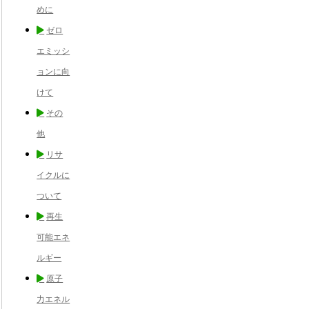
めに
ゼロ
エミッシ
ョンに向
けて
その
他
リサ
イクルに
ついて
再生
可能エネ
ルギー
原子
力エネル