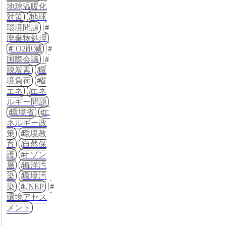
地球温暖化
対策
地球
環境問題
廃棄物処理
CO2削減
国際会議
脱炭素
環
境負荷
省
エネ
エネ
ルギー問題
環境省
エ
ネルギー政
策
環境教
育
自然保
護
オゾン
層
海洋汚
染
環境汚
染
UNEP
環境アセス
メント