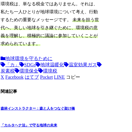
環境税は、単なる税金ではありません。それは、
私たち一人ひとりが地球環境について考え、行動
するための重要なメッセージです。
未来を担う世
代へ、美しい地球を引き継ぐために、環境税の意
義を理解し、積極的に議論に参加していくことが
求められています。
地球環境を守るために
「カ」
SDGs
地球温暖化
温室効果ガス
炭素税
環境保全
環境税
X
Facebook
はてブ
Pocket
LINE
コピー
関連記事
森林インストラクター：森と人をつなぐ架け橋
「カルタヘナ法」で守る地球の未来