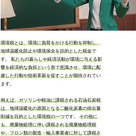
環境税とは、環境に負荷をかける行動を抑制し、
地球温暖化防止や環境保全を目的とした税金
で
す。
私たちの暮らしや経済活動が環境に与える影
響を経済的な負担という形で意識させ、環境に配
慮した行動や技術革新を促すことが期待
されてい
ます。
例えば、ガソリンや軽油に課税される石油石炭税
は、地球温暖化の原因となる二酸化炭素の排出量
削減を目的とした環境税の一つ
です。
その他に
も、廃棄物処理に伴い課税される廃棄物処理税
や、フロン類の製造・輸入事業者に対して課税さ