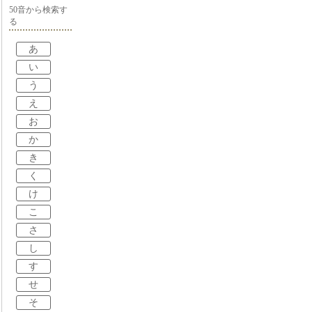
50音から検索す
る
あ
い
う
え
お
か
き
く
け
こ
さ
し
す
せ
そ