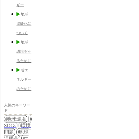
ギー
地球
温暖化に
ついて
地球
環境を守
るために
省エ
ネルギー
のために
人気のキーワー
ド
地球環境
SDGs
環境
問題
地球
温暖化
エ