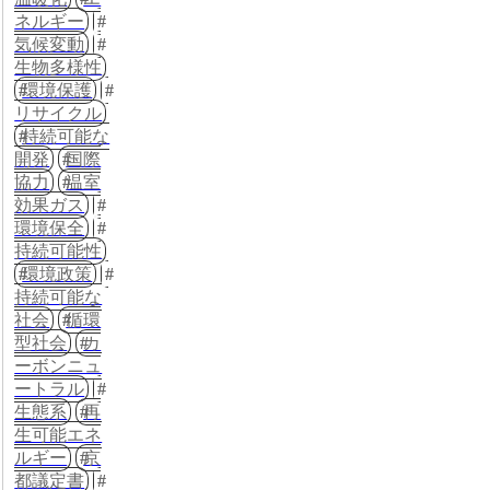
ネルギー
気候変動
生物多様性
環境保護
リサイクル
持続可能な
開発
国際
協力
温室
効果ガス
環境保全
持続可能性
環境政策
持続可能な
社会
循環
型社会
カ
ーボンニュ
ートラル
生態系
再
生可能エネ
ルギー
京
都議定書