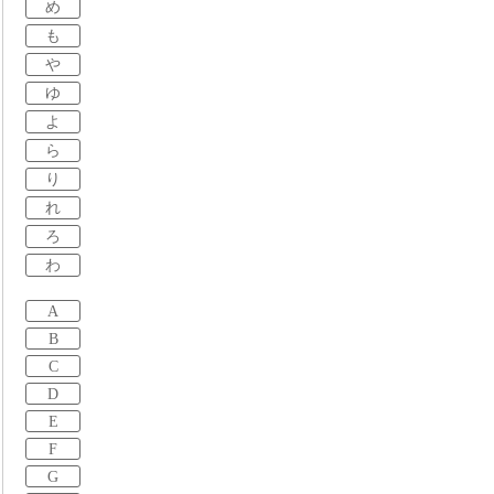
め
も
や
ゆ
よ
ら
り
れ
ろ
わ
A
B
C
D
E
F
G