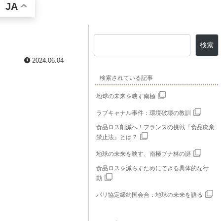
JA
検索
2024.06.04
検索されている記事
地球の未来を映す南極
ラブキャナル事件：環境破壊の教訓
食品ロス削減へ！フランスの挑戦『食品廃棄
禁止法』とは？
地球の未来を映す、南極ブナ林の謎
食品ロスを減らすためにできる具体的な行
動
パリ協定締約国会合：地球の未来を語る