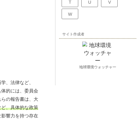
T
U
V
W
サイト作成者
地球環境ウォッチャー
済学、法律など、
具体的には、委員会
れらの報告書は、大
など、具体的な政策
な影響力を持つ存在