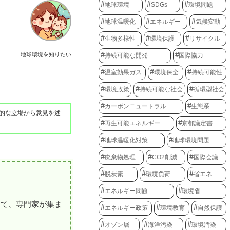
地球環境
SDGs
環境問題
地球温暖化
エネルギー
気候変動
生物多様性
環境保護
リサイクル
地球環境を知りたい
持続可能な開発
国際協力
温室効果ガス
環境保全
持続可能性
環境政策
持続可能な社会
循環型社会
カーボンニュートラル
生態系
的な立場から意見を述
再生可能エネルギー
京都議定書
地球温暖化対策
地球環境問題
廃棄物処理
CO2削減
国際会議
脱炭素
環境負荷
省エネ
エネルギー問題
環境省
して、専門家が集ま
エネルギー政策
環境教育
自然保護
オゾン層
海洋汚染
環境汚染