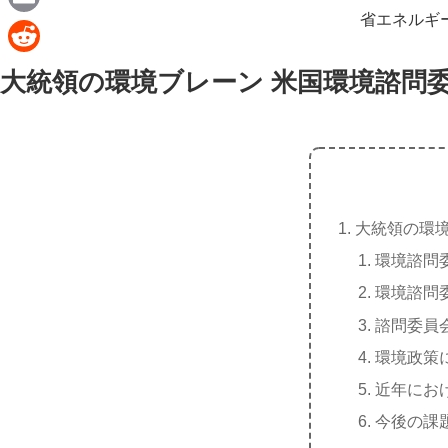
e
a
省エネルギ
E
c
m
R
大統領の環境ブレーン 米国環境諮問
e
a
e
b
i
d
o
l
d
o
i
k
t
大統領の環
環境諮問
環境諮問
諮問委員
環境政策
近年にお
今後の課