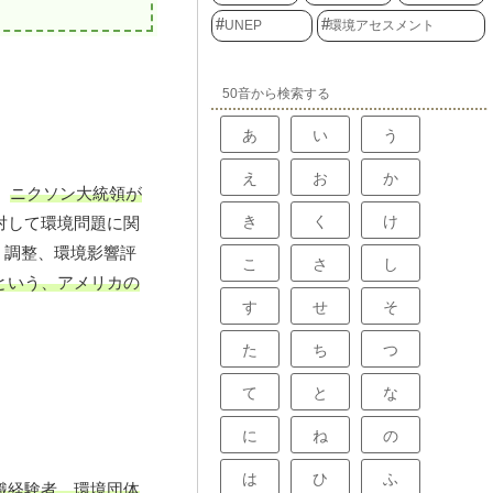
UNEP
環境アセスメント
50音から検索する
あ
い
う
え
お
か
、
ニクソン大統領が
き
く
け
対して環境問題に関
・調整、環境影響評
こ
さ
し
という、アメリカの
す
せ
そ
た
ち
つ
て
と
な
に
ね
の
は
ひ
ふ
識経験者、環境団体