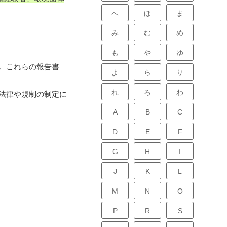
へ
ほ
ま
み
む
め
も
や
ゆ
。これらの報告書
よ
ら
り
れ
ろ
わ
法律や規制の制定に
A
B
C
D
E
F
G
H
I
J
K
L
M
N
O
P
R
S