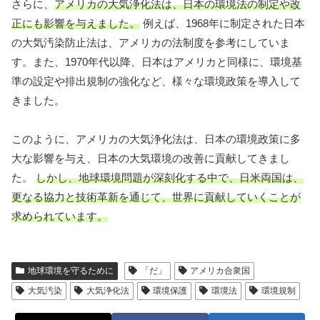
さらに、
アメリカの大気浄化法は、日本の環境法の制定や改
正にも影響を与えました。
例えば、1968年に制定された日本
の大気汚染防止法は、アメリカの法制度を参考にしていま
す。また、1970年代以降、日本はアメリカと同様に、環境基
準の設定や排出規制の強化など、様々な環境政策を導入して
きました。
このように、アメリカの大気浄化法は、日本の環境政策に多
大な影響を与え、日本の大気環境の改善に貢献してきまし
た。
しかし、地球環境問題が深刻化する中で、日米両国は、
更なる協力と技術革新を通じて、世界に貢献していくことが
求められています。
地球環境を守るために
「だ」
アメリカ合衆国
大気汚染
大気浄化法
環境保護
環境法
環境規制