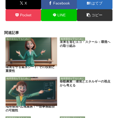
X
Facebook
はてブ
Pocket
LINE
コピー
関連記事
地球環境を守るために
地球環境を守るために
未来を育むエコ・スクール：環境へ
の取り組み
環境を守る遮水シート: その役割と
重要性
地球環境を守るために
地球環境を守るために
移動農業：環境とエネルギーの視点
から考える
地球環境×広域連携！一部事務組合
の可能性