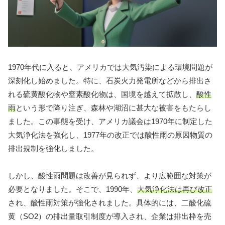
1970年代に入ると、アメリカでは大気汚染による環境問題が
深刻化し始めました。特に、石炭火力発電所などから排出さ
れる硫黄酸化物や窒素酸化物は、国境を越えて拡散し、
酸性
雨
という形で降り注ぎ、森林や湖沼に甚大な被害をもたらし
ました。この事態を受け、アメリカ議会は1970年に制定した
大気浄化法を強化し、1977年の改正では酸性雨の原因物質の
排出規制を強化しました。
しかし、酸性雨問題は改善が見られず、より広範囲な対策が
必要となりました。そこで、1990年、
大気浄化法は再び改正
され、酸性雨対策が強化されました。具体的には、二酸化硫
黄（SO2）の排出量取引制度が導入され、企業は排出枠を売