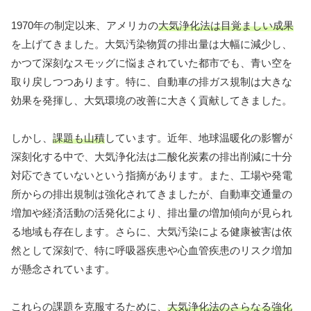
1970年の制定以来、アメリカの
大気浄化法は目覚ましい成果
を上げてきました。大気汚染物質の排出量は大幅に減少し、
かつて深刻なスモッグに悩まされていた都市でも、青い空を
取り戻しつつあります。特に、自動車の排ガス規制は大きな
効果を発揮し、大気環境の改善に大きく貢献してきました。
しかし、
課題も山積
しています。近年、地球温暖化の影響が
深刻化する中で、大気浄化法は二酸化炭素の排出削減に十分
対応できていないという指摘があります。また、工場や発電
所からの排出規制は強化されてきましたが、自動車交通量の
増加や経済活動の活発化により、排出量の増加傾向が見られ
る地域も存在します。さらに、大気汚染による健康被害は依
然として深刻で、特に呼吸器疾患や心血管疾患のリスク増加
が懸念されています。
これらの課題を克服するために、
大気浄化法のさらなる強化