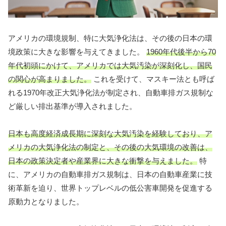
アメリカの環境規制、特に大気浄化法は、その後の日本の環
境政策に大きな影響を与えてきました。
1960年代後半から70
年代初頭にかけて、アメリカでは大気汚染が深刻化し、国民
の関心が高まりました。
これを受けて、マスキー法とも呼ば
れる1970年改正大気浄化法が制定され、自動車排ガス規制な
ど厳しい排出基準が導入されました。
日本も高度経済成長期に深刻な大気汚染を経験しており、ア
メリカの大気浄化法の制定と、その後の大気環境の改善は、
日本の政策決定者や産業界に大きな衝撃を与えました。
特
に、アメリカの自動車排ガス規制は、日本の自動車産業に技
術革新を迫り、世界トップレベルの低公害車開発を促進する
原動力となりました。