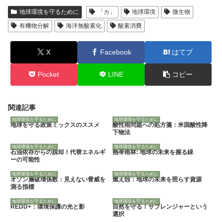
地球環境を守るために
「カ」
地球環境
微生物
有機物分解
海洋無酸素化
酸素消費
X
Facebook
はてブ
Pocket
LINE
コピー
関連記事
地球環境を守るために
地球環境を守るために
地球を守る政策ミックスのススメ
酸性雨問題への処方箋：米国酸性降
下物法
地球環境を守るために
地球環境を守るために
石油依存からの脱却！代替エネルギ
熱帯雨林: 地球の未来を握る緑
ーの可能性
地球環境を守るために
地球環境を守るために
オゾン層破壊係数：見えない脅威を
燃え殻：地球の未来を照らす資源
測る指標
地球環境を守るために
地球環境を守るために
REDD+：環境保護の光と影
自然を守る！サブレンジャーという
選択