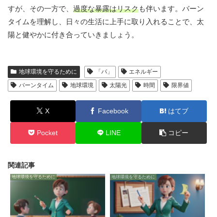
すが、その一方で、
過度な暴露はリスク
も伴います。バーン
タイムを理解し、日々の生活に上手に取り入れることで、太
陽と健やかに付き合っていきましょう。
地球環境を守るために
「パ」
エネルギー
バーンタイム
地球環境
太陽光
時間
限界値
X
Facebook
はてブ
Pocket
LINE
コピー
関連記事
地球環境を守るために
地球環境を守るために