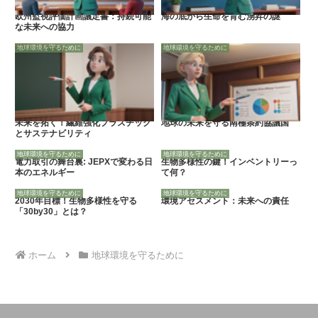
欧州監視評価計画議定書：持続可能
海の底から生命を育む湧昇の謎
な未来への協力
地球環境を守るために
地球環境を守るために
未来を拓く！繊維強化プラスチック
地球の未来を守る南極条約協議国
とサステナビリティ
地球環境を守るために
地球環境を守るために
電力取引の舞台裏: JEPXで変わる日
生物多様性の鍵！インベントリーっ
本のエネルギー
て何？
地球環境を守るために
地球環境を守るために
2030年目標！生物多様性を守る
環境アセスメント：未来への責任
「30by30」とは？
ホーム
地球環境を守るために