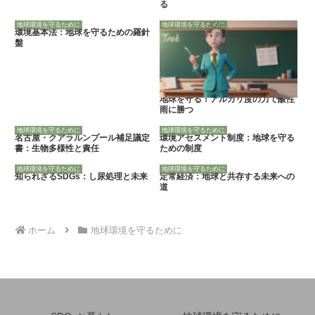
る
地球環境を守るために
地球環境を守るために
環境基本法：地球を守るための羅針
盤
地球を守る！アルカリ度の力で酸性
雨に勝つ
地球環境を守るために
地球環境を守るために
名古屋・クアラルンプール補足議定
環境アセスメント制度：地球を守る
書：生物多様性と責任
ための制度
地球環境を守るために
地球環境を守るために
知られざるSDGs：し尿処理と未来
定常経済：地球と共存する未来への
道
ホーム
地球環境を守るために