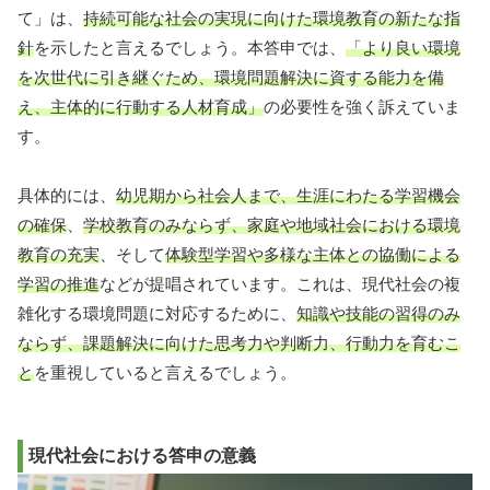
て」は、
持続可能な社会の実現に向けた環境教育の新たな指
針
を示したと言えるでしょう。本答申では、
「より良い環境
を次世代に引き継ぐため、環境問題解決に資する能力を備
え、主体的に行動する人材育成」
の必要性を強く訴えていま
す。
具体的には、
幼児期から社会人まで、生涯にわたる学習機会
の確保
、
学校教育のみならず、家庭や地域社会における環境
教育の充実
、そして
体験型学習や多様な主体との協働による
学習の推進
などが提唱されています。これは、現代社会の複
雑化する環境問題に対応するために、
知識や技能の習得のみ
ならず、課題解決に向けた思考力や判断力、行動力を育むこ
と
を重視していると言えるでしょう。
現代社会における答申の意義