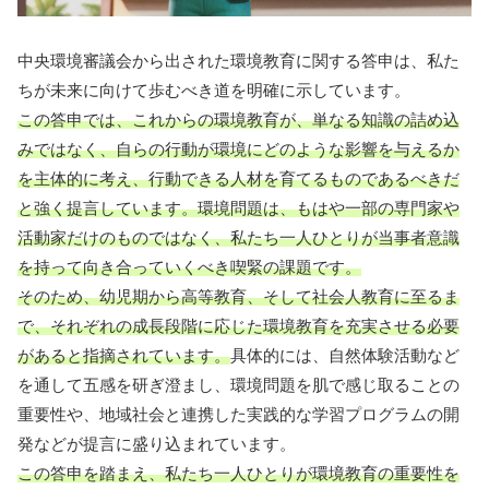
中央環境審議会から出された環境教育に関する答申は、私た
ちが未来に向けて歩むべき道を明確に示しています。
この答申では、これからの環境教育が、単なる知識の詰め込
みではなく、自らの行動が環境にどのような影響を与えるか
を主体的に考え、行動できる人材を育てるものであるべきだ
と強く提言しています。
環境問題は、もはや一部の専門家や
活動家だけのものではなく、私たち一人ひとりが当事者意識
を持って向き合っていくべき喫緊の課題です。
そのため、幼児期から高等教育、そして社会人教育に至るま
で、それぞれの成長段階に応じた環境教育を充実させる必要
があると指摘されています。
具体的には、自然体験活動など
を通して五感を研ぎ澄まし、環境問題を肌で感じ取ることの
重要性や、地域社会と連携した実践的な学習プログラムの開
発などが提言に盛り込まれています。
この答申を踏まえ、私たち一人ひとりが環境教育の重要性を