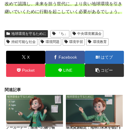
改めて認識し、未来を担う世代に、より良い地球環境を引き
継いでいくために行動を起こしていく必要があるでしょう。
地球環境を守るために
「ち」
中央環境審議会
持続可能な社会
環境問題
環境学習
環境教育
X
Facebook
はてブ
Pocket
LINE
コピー
関連記事
地球環境を守るために
地球環境を守るために
ノーカーデー：環境への贈り物
環境資源勘定：地球の未来を会計す