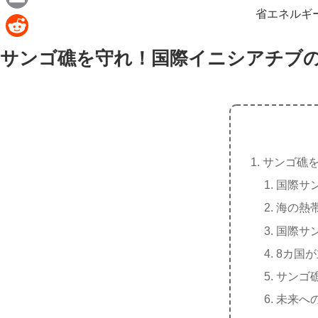
e
a
省エネルギ
E
c
m
R
サンゴ礁を守れ！国際イニシアチブ
e
a
e
b
i
d
o
l
d
o
i
k
t
サンゴ礁
国際サ
海の熱
国際サ
8カ国
サンゴ
未来へ