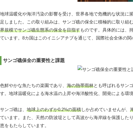
地球温暖化や海洋汚染の影響を受け、世界各地で危機的な状況に
足しました。この取り組みは、サンゴ礁の保全に積極的に取り組
界規模でサンゴ礁生態系の保全を目指す
ものです。具体的には、
ています。8カ国はこのイニシアチブを通じて、国際社会全体の関
サンゴ礁保全の重要性と課題
色鮮やかな魚たちの楽園であり、
海の熱帯雨林
とも呼ばれるサン
す。地球温暖化による海水温の上昇や海洋酸性化、開発による環
サンゴ礁は、
地球上のわずか0.2%の面積
しか占めていませんが、
ています。また、天然の防波堤として高波から海岸線を保護した
恵をもたらしています。