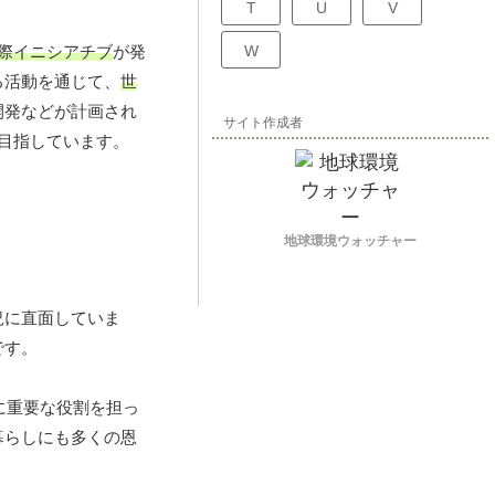
T
U
V
際イニシアチブ
が発
W
る活動を通じて、
世
開発などが計画され
サイト作成者
目指しています。
地球環境ウォッチャー
況に直面していま
です。
に重要な役割を担っ
暮らしにも多くの恩