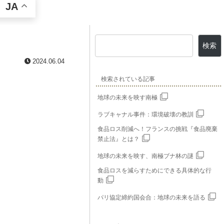
JA
検索
2024.06.04
検索されている記事
地球の未来を映す南極
ラブキャナル事件：環境破壊の教訓
食品ロス削減へ！フランスの挑戦『食品廃棄
禁止法』とは？
地球の未来を映す、南極ブナ林の謎
食品ロスを減らすためにできる具体的な行
動
パリ協定締約国会合：地球の未来を語る