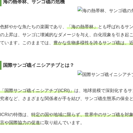
海の熱帯林、サンゴ礁の危機
色鮮やかな魚たちの楽園であり、
「海の熱帯林」
とも呼ばれるサ
の上昇は、サンゴに壊滅的なダメージを与え、白化現象を引き起
ています。このままでは、
豊かな生物多様性を誇るサンゴ礁は、
国際サンゴ礁イニシアチブとは？
「国際サンゴ礁イニシアチブ(ICRI)」
は、地球規模で深刻化するサ
究者など、さまざまな関係者が手を結び、サンゴ礁生態系の保全
ICRIの特徴は、
特定の国や地域に限らず、世界中のサンゴ礁を対
言や国際協力の促進
に取り組んでいます。