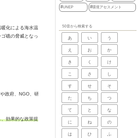
UNEP
環境アセスメント
50音から検索する
温暖化による海水温
ンゴ礁の脅威となっ
あ
い
う
え
お
か
き
く
け
こ
さ
し
す
せ
そ
や政府、NGO、研
た
ち
つ
て
と
な
し、効果的な政策提
に
ね
の
は
ひ
ふ