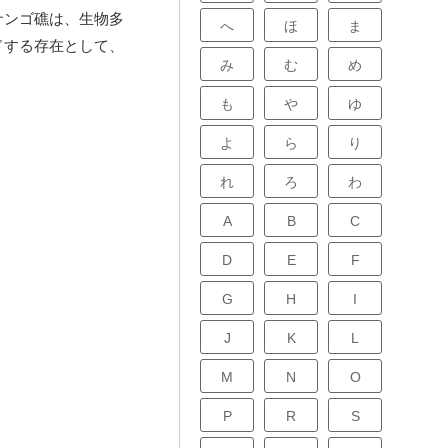
サンゴ礁は、生物多
へ
ほ
ま
ドする存在として、
み
む
め
も
や
ゆ
よ
ら
り
れ
ろ
わ
A
B
C
D
E
F
G
H
I
J
K
L
M
N
O
P
R
S