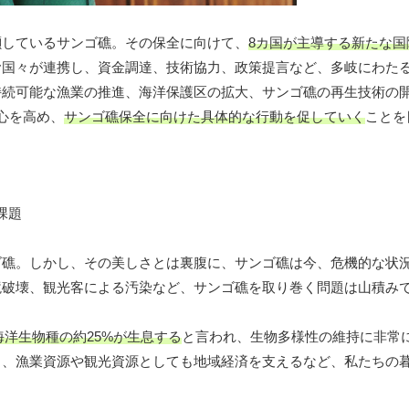
瀕しているサンゴ礁。その保全に向けて、
8カ国が主導する新たな国
む国々が連携し、資金調達、技術協力、政策提言など、多岐にわた
持続可能な漁業の推進、海洋保護区の拡大、サンゴ礁の再生技術の
心を高め、
サンゴ礁保全に向けた具体的な行動を促していく
ことを
ゴ礁。しかし、その美しさとは裏腹に、サンゴ礁は今、危機的な状
境破壊、観光客による汚染など、サンゴ礁を取り巻く問題は山積み
海洋生物種の約25%が生息する
と言われ、生物多様性の維持に非常
り、漁業資源や観光資源としても地域経済を支えるなど、私たちの