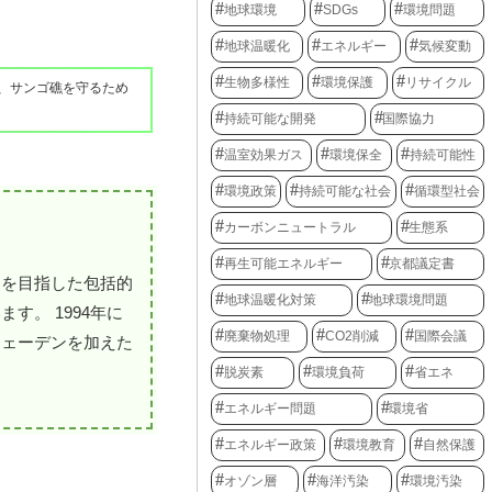
地球環境
SDGs
環境問題
地球温暖化
エネルギー
気候変動
生物多様性
環境保護
リサイクル
て、サンゴ礁を守るため
持続可能な開発
国際協力
温室効果ガス
環境保全
持続可能性
環境政策
持続可能な社会
循環型社会
カーボンニュートラル
生態系
再生可能エネルギー
京都議定書
用を目指した包括的
地球温暖化対策
地球環境問題
。 1994年に
廃棄物処理
CO2削減
国際会議
ウェーデンを加えた
脱炭素
環境負荷
省エネ
エネルギー問題
環境省
エネルギー政策
環境教育
自然保護
オゾン層
海洋汚染
環境汚染