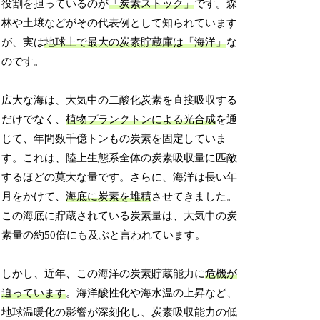
役割を担っているのが
「炭素ストック」
です。森
林や土壌などがその代表例として知られています
が、実は
地球上で最大の炭素貯蔵庫は「海洋」
な
のです。
広大な海は、大気中の二酸化炭素を直接吸収する
だけでなく、
植物プランクトンによる光合成
を通
じて、年間数千億トンもの炭素を固定していま
す。これは、陸上生態系全体の炭素吸収量に匹敵
するほどの莫大な量です。さらに、海洋は長い年
月をかけて、
海底に炭素を堆積
させてきました。
この海底に貯蔵されている炭素量は、大気中の炭
素量の約50倍にも及ぶと言われています。
しかし、近年、この海洋の炭素貯蔵能力に
危機が
迫っています
。海洋酸性化や海水温の上昇など、
地球温暖化の影響が深刻化し、炭素吸収能力の低