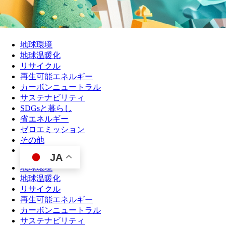
地球環境
地球温暖化
リサイクル
再生可能エネルギー
カーボンニュートラル
サステナビリティ
SDGsと暮らし
省エネルギー
ゼロエミッション
その他
JA
地球環境
地球温暖化
リサイクル
再生可能エネルギー
カーボンニュートラル
サステナビリティ