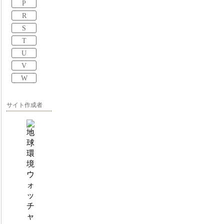
P
R
S
T
U
V
W
サイト作成者