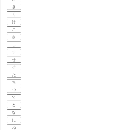
き
く
け
こ
さ
し
す
せ
そ
た
ち
つ
て
と
な
に
ね