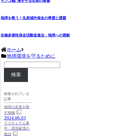
サンゴ礁: 海を守る生命の要塞
地球を救う！生息域外保全の希望と課題
生物多様性保全活動促進法：地球への貢献
ホーム
地球環境を守るために
検索
検索されている
記事
地球の未来を映
す南極
2024.06.03
ラブキャナル事
件：環境破壊の
教訓