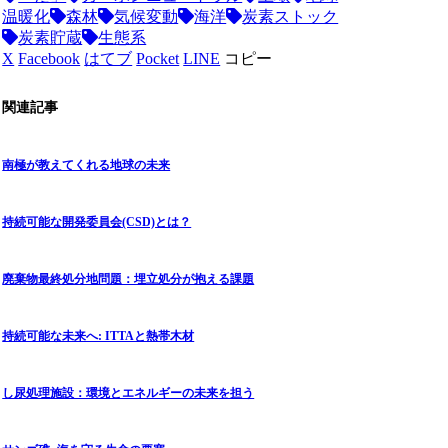
温暖化
森林
気候変動
海洋
炭素ストック
炭素貯蔵
生態系
X
Facebook
はてブ
Pocket
LINE
コピー
関連記事
南極が教えてくれる地球の未来
持続可能な開発委員会(CSD)とは？
廃棄物最終処分地問題：埋立処分が抱える課題
持続可能な未来へ: ITTAと熱帯木材
し尿処理施設：環境とエネルギーの未来を担う