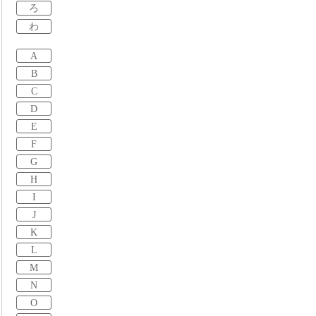
ろ
わ
A
B
C
D
E
F
G
H
I
J
K
L
M
N
O