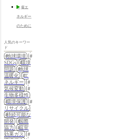
省エ
ネルギー
のために
人気のキーワー
ド
地球環境
SDGs
環境
問題
地球
温暖化
エ
ネルギー
気候変動
生物多様性
環境保護
リサイクル
持続可能な
開発
国際
協力
温室
効果ガス