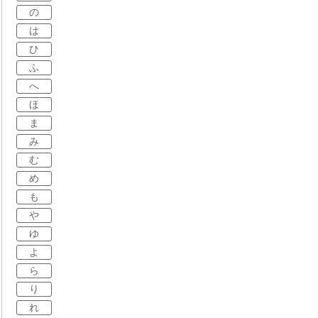
の
は
ひ
ふ
へ
ほ
ま
み
む
め
も
や
ゆ
よ
ら
り
れ