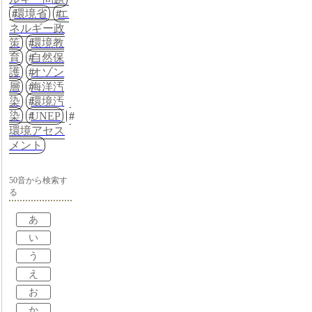
環境省
エ
ネルギー政
策
環境教
育
自然保
護
オゾン
層
海洋汚
染
環境汚
染
UNEP
環境アセス
メント
50音から検索す
る
あ
い
う
え
お
か