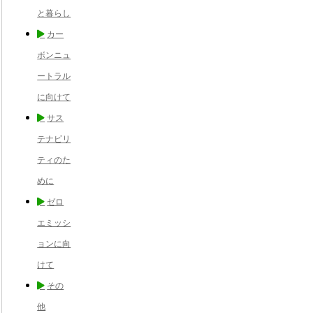
と暮らし
カー
ボンニュ
ートラル
に向けて
サス
テナビリ
ティのた
めに
ゼロ
エミッシ
ョンに向
けて
その
他