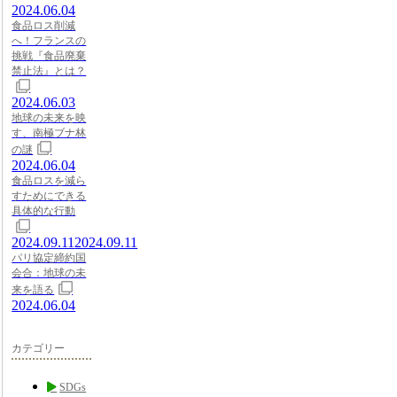
2024.06.04
食品ロス削減
へ！フランスの
挑戦『食品廃棄
禁止法』とは？
2024.06.03
地球の未来を映
す、南極ブナ林
の謎
2024.06.04
食品ロスを減ら
すためにできる
具体的な行動
2024.09.11
2024.09.11
パリ協定締約国
会合：地球の未
来を語る
2024.06.04
カテゴリー
SDGs