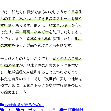
では、私たちに何ができるのでしょうか？
日常生
活の中で、私たちにもできる炭素ストックを増や
す行動
があります。例えば、
省エネルギー
を心が
けたり、
再生可能エネルギー
を利用したりするこ
とです。また、
森林保全活動
に参加したり、
地元
の木材
を使った製品を選ぶことも有効です。
一人ひとりの力は小さくても、
多くの人の意識と
行動の変化
が、地球全体の炭素ストックを増や
し、地球温暖化を緩和することにつながります。
私たち自身の未来、そして次世代に美しい地球を
残すために、炭素ストックを増やす行動を今日か
ら始めましょう。
地球環境を守るために
「だ」
カーボンニュートラル
土壌
地球