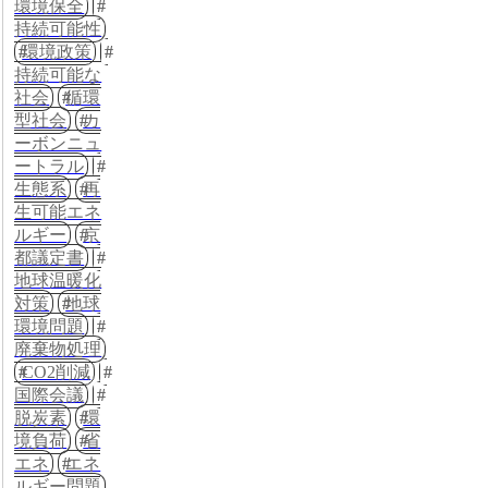
環境保全
持続可能性
環境政策
持続可能な
社会
循環
型社会
カ
ーボンニュ
ートラル
生態系
再
生可能エネ
ルギー
京
都議定書
地球温暖化
対策
地球
環境問題
廃棄物処理
CO2削減
国際会議
脱炭素
環
境負荷
省
エネ
エネ
ルギー問題