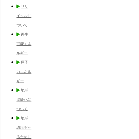
リサ
イクルに
ついて
再生
可能エネ
ルギー
原子
力エネル
ギー
地球
温暖化に
ついて
地球
環境を守
るために